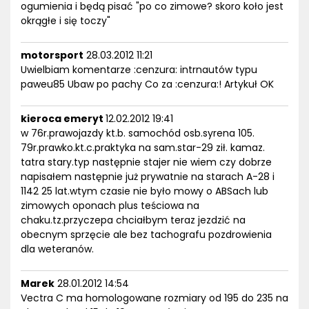
ogumienia i będą pisać "po co zimowe? skoro koło jest
okrągłe i się toczy"
motorsport
28.03.2012 11:21
Uwielbiam komentarze :cenzura: intrnautów typu
paweu85 Ubaw po pachy Co za :cenzura:! Artykuł OK
kieroca emeryt
12.02.2012 19:41
w 76r.prawojazdy kt.b. samochód osb.syrena 105.
79r.prawko.kt.c.praktyka na sam.star-29 ził. kamaz.
tatra stary.typ następnie stajer nie wiem czy dobrze
napisałem następnie już prywatnie na starach A-28 i
1142 25 lat.wtym czasie nie było mowy o ABSach lub
zimowych oponach plus teściowa na
chaku.tz.przyczepa chciałbym teraz jezdzić na
obecnym sprzęcie ale bez tachografu pozdrowienia
dla weteranów.
Marek
28.01.2012 14:54
Vectra C ma homologowane rozmiary od 195 do 235 na