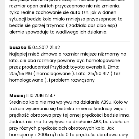
rozmiar opon ani ich przyczepnosc nic nie zmienia.
tylko realne zachowanie sie auta tzn. jak w danen
sytuacji bedzie kolo mialo mniejsza przyczepnosc to
bedzie sie gorzej trzymac ( zadziala abs albo esp)
alemie spowoduje to wadliwego ich dzialania.
baszka
15.04.2017 21:42
Najlepiej mieć zimowe o rozmiar miejsze niż mamy na
lato, ale oba rozmiary powinny być homologowane
przez producenta! Przykład: toyota avensis II. Zima:
205/55 R16 ( homologowane ). Lato: 215/50 R17 ( też
homologowane ). I problem rozwiązany
Maciej
11.10.2016 12:47
Srednica koła nie ma wpływu na działanie ABSu. Koło w
trakcie wycierania się bieżnika zmienia średnicę więc i
prędkość obrotowa przy tej amej prędkości bedzie inna.
Jednak nie ma to wpływu na działanie ABS, bo działa on
przy różnych prędkościach obrotowych koła. Jak
hamujemy z 200km/h do 0 to prędkośc obrotowa cały