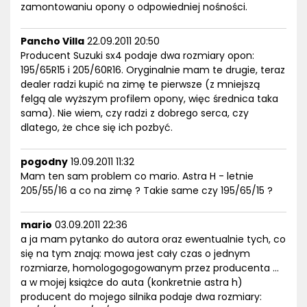
zamontowaniu opony o odpowiedniej nośności.
Pancho Villa
22.09.2011 20:50
Producent Suzuki sx4 podaje dwa rozmiary opon:
195/65R15 i 205/60R16. Oryginalnie mam te drugie, teraz
dealer radzi kupić na zimę te pierwsze (z mniejszą
felgą ale wyższym profilem opony, więc średnica taka
sama). Nie wiem, czy radzi z dobrego serca, czy
dlatego, że chce się ich pozbyć.
pogodny
19.09.2011 11:32
Mam ten sam problem co mario. Astra H - letnie
205/55/16 a co na zimę ? Takie same czy 195/65/15 ?
mario
03.09.2011 22:36
a ja mam pytanko do autora oraz ewentualnie tych, co
się na tym znają: mowa jest cały czas o jednym
rozmiarze, homologogogowanym przez producenta ...
a w mojej książce do auta (konkretnie astra h)
producent do mojego silnika podaje dwa rozmiary: