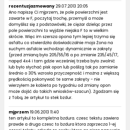
rozentuzjazmowany
29.07.2013 20:05
Ano napiszę Ci mjprzem, że pole powierzchni jest
zawarte w F, poczytaj trochę, przemyśl a może
domyślisz się z podstawówki, że ciężar dzieląc przez
pole powierzchni to wyjdzie niejaka F to w wielkim
skrócie. Więc im szersza opona tym lepiej trzyma się
asfaltu co stwierdziła doświadczalnie moja Żona na
suchym asfalcie wchodząc dynamicznie w zakręty
(przed zmianą było 205/55/16 a po zmianie 235/45/17,
napęd 4x4 i tam gdzie wcześniej trzeba było zwolnić
lub było słychać pisk opon lub poślizg tak po zamianie
średnio o 30% wzrosła przyczepność i można z większą
prędkością pokonywać te same zakręty - nie
wierzyłem że kobieta po tygodniu od zmiany opon
może dojść do takich wniosków-szacun). Zgadzam się
z Tobą, że artykuł to stek bzdur.
mjprzem
19.06.2013 11:40
ten artykul to kompletna bzdura. czesc tekstu zawiera
prawde a druga czesc to bzdura ktora zaprzecza 1-ej