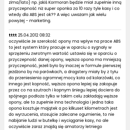
zima/lato) np. jakiś Kormoran będzie miał zupełnie inną
przyczepność niż super oponka za 10 razy tyle kasy i co
wtedy dla ABS jest ok?? A więc uważam jak wielu
powyżej - marketing.
tttt
25.04.2012 08:32
oczywiście że szerokość opony ma wpływ na prace ABS
to jest system który pracuje w oparciu o sygnały w
sprzężeniu zwrotnym wartość ustawia się w oparciu o
przyczepność danej opony, węższa opona ma mniejszą
przyczepność, jeżeli było by inaczej w formule pierwszej
jeżdżono by na parówkach, a dragstery miały by z tyłu
do przeniesienia ogromnej mocy koła od kolarzówki, co
innego jest kopność, węższa opona lepiej się zakopuje
przez co na szutrach i kopnym śniegu lepiej dociera do
spójnego podłoża tylko w takim celu zakładają węższe
opony, ale to zupełnie inna technologia i jedna taka
opona kosztuje majątek a po kilkuset kilometrach jest
do wyrzucenia, stosujcie zalecane ogumienie, to nie
nabijanie ludzi w butelkę i wyciąganie kasy, no ale
oczywiście zaraz znajdą się amatorzy letniego