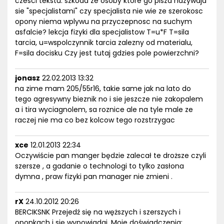
czesci tekstu. szkoda ze osoby ktore go pisza nazywaja
sie "specjalistami" czy specjalista nie wie ze szerokosc
opony niema wplywu na przyczepnosc na suchym
asfalcie? lekcja fizyki dla specjalistow T=u*F T=sila
tarcia, u=wspolczynnik tarcia zalezny od materialu,
F=sila docisku Czy jest tutaj gdzies pole powierzchni?
jonasz
22.02.2013 13:32
na zime mam 205/55r16, takie same jak na lato do
tego agresywny bieznik no i sie jeszcze nie zakopalem
a i tira wyciagnolem, sa roznice ale na tyle male ze
raczej nie ma co bez kolcow tego rozstrzygac
xce
12.01.2013 22:34
Oczywiście pan manger będzie zalecał te droższe czyli
szersze , a gadanie o technologi to tylko zasłona
dymna , praw fizyki pan manager nie zmieni .
rX
24.10.2012 20:26
BERCIKSNK Przejedź się na węższych i szerszych i
oponkach i się wypowiadaj. Moje doświadczenia: