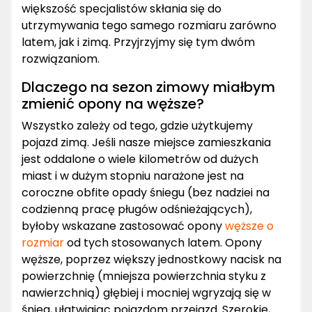
większość specjalistów skłania się do
utrzymywania tego samego rozmiaru zarówno
latem, jak i zimą. Przyjrzyjmy się tym dwóm
rozwiązaniom.
Dlaczego na sezon zimowy miałbym
zmienić opony na węższe?
Wszystko zależy od tego, gdzie użytkujemy
pojazd zimą. Jeśli nasze miejsce zamieszkania
jest oddalone o wiele kilometrów od dużych
miast i w dużym stopniu narażone jest na
coroczne obfite opady śniegu (bez nadziei na
codzienną pracę pługów odśnieżających),
byłoby wskazane zastosować opony
węższe o
rozmiar
od tych stosowanych latem. Opony
węższe, poprzez większy jednostkowy nacisk na
powierzchnię (mniejsza powierzchnia styku z
nawierzchnią) głębiej i mocniej wgryzają się w
śnieg, ułatwiając pojazdom przejazd. Szerokie,