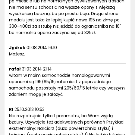
po mieście lub na normalnych cywilizowanych trasach
nie ma sensu schodzić na węższe opony z większą
wysokością boczną, bo po prostu buja. Druga strona
medalu jest taka że lepiej kupić nowe 195 na zimę po
300-400zł za sztukę niż jeździć do ogranicznika na 16"
bo normalna opona zaczyna się od 325zł.
Jędrek
01.08.2014 16:10
Możesz.
rafał
31.03.2014 21:14
witam w moim samochodzie homologowanymi
oponami są 195/65/15,natomiast z poprzedniego
samochodu pozostały mi 205/60/15 letnie czy waszym
zdaniem mogę je założyć
R1
25.10.2013 10:53
Nie rozpatrujcie tylko 1 parametru, bo Wam wyjdą
bzdury. Używajcie też adekwatnych porównań Przykład
ekstremalny: Narciarz (duża powierzchnia styku) i
Łyżwiarz (mała powierzchnia styku) 1) Na lodzie łyżwiarz