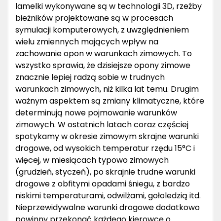
lamelki wykonywane są w technologii 3D, rzeźby
bieżników projektowane są w procesach
symulacji komputerowych, z uwzględnieniem
wielu zmiennych mających wpływ na
zachowanie opon w warunkach zimowych. To
wszystko sprawia, że dzisiejsze opony zimowe
znacznie lepiej radzą sobie w trudnych
warunkach zimowych, niż kilka lat temu. Drugim
ważnym aspektem są zmiany klimatyczne, które
determinują nowe pojmowanie warunków
zimowych. W ostatnich latach coraz częściej
spotykamy w okresie zimowym skrajne warunki
drogowe, od wysokich temperatur rzędu 15°C i
więcej, w miesiącach typowo zimowych
(grudzień, styczeń), po skrajnie trudne warunki
drogowe z obfitymi opadami śniegu, z bardzo
niskimi temperaturami, odwilżami, gołoledzią itd.
Nieprzewidywalne warunki drogowe dodatkowo
powinny przekonać każdego kierowcę o