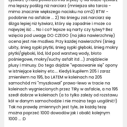
ma lepszy poślizg niż narciarz (mniejsza siła tarcia -
mimo znacznie większego nacisku na cm2) BTW -
podobnie na asfalcie ... 2) Na śniegu zaś narciarz się
ślizga lepiej niż łyżwiarz, który się zapadnie i może co
najwyżej iść ... No i co? lepsze są narty czy łyżwy? Bez
wzięcia pod uwagę DO CZEGO (na jaka nawierzchnię)
ocena jest nie możliwa. Przy każdej nawierzchni (śnieg
ubity, śnieg sypki płytki, śnieg sypki głęboki, śnieg mokry
płytki/głęboki, lód, lód pod warstwą wody, błoto
pośniegowe, mokry/suchy asfalt itd ...) znajdziecie
plusy i minusy. Do tego dojdzie "wpasowanie się" opony
w istniejące koleiny etc.... Kiedyś kupiłem 205 i zaraz
zmieniłem na 195, bo LATEM w koleinach na 205
samochód mi "myszkował" prawo-lewo w tracie na
koleinach wygniecionych przez TIRy w asfalcie, a na 195
szedł dobrze w koleinach (a to tylko zależy od rozstawu
kół w danym samochodzie i nie można tego uogólnić!)
Tak na prawdę zmiennych jest tyle, że każdą tezę
można poprzeć 1000 dowodów jak i obalić kolejnym
1000 ... :D