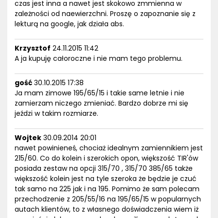
czas jest inna a nawet jest skokowo zmmienna w
zależności od naewierzchni. Proszę o zapoznanie się z
lekturą na google, jak działa abs.
Krzysztof
24.11.2015 11:42
A ja kupuję całoroczne i nie mam tego problemu.
gość
30.10.2015 17:38
Ja mam zimowe 195/65/15 i takie same letnie i nie
zamierzam niczego zmieniać. Bardzo dobrze mi się
jeździ w takim rozmiarze.
Wojtek
30.09.2014 20:01
nawet powinieneś, chociaż idealnym zamiennikiem jest
215/60. Co do kolein i szerokich opon, większość TIR'ów
posiada zestaw na opcji 315/70 , 315/70 385/65 także
większość kolein jest na tyle szeroka że będzie je czuć
tak samo na 225 jak i na 195. Pomimo że sam polecam
przechodzenie z 205/55/16 na 195/65/15 w popularnych
autach klientów, to z własnego doświadczenia wiem iż