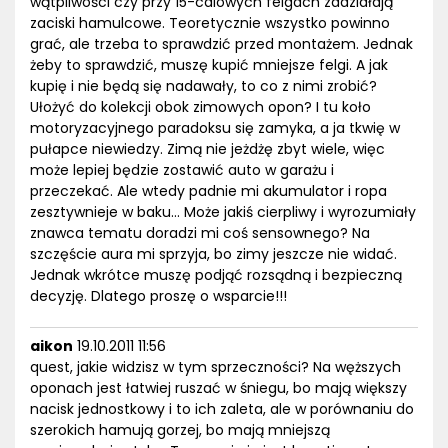
wątpliwości czy przy 15-calowych felgach zadziałają
zaciski hamulcowe. Teoretycznie wszystko powinno
grać, ale trzeba to sprawdzić przed montażem. Jednak
żeby to sprawdzić, muszę kupić mniejsze felgi. A jak
kupię i nie będą się nadawały, to co z nimi zrobić?
Ułożyć do kolekcji obok zimowych opon? I tu koło
motoryzacyjnego paradoksu się zamyka, a ja tkwię w
pułapce niewiedzy. Zimą nie jeżdżę zbyt wiele, więc
może lepiej będzie zostawić auto w garażu i
przeczekać. Ale wtedy padnie mi akumulator i ropa
zesztywnieje w baku... Może jakiś cierpliwy i wyrozumiały
znawca tematu doradzi mi coś sensownego? Na
szczęście aura mi sprzyja, bo zimy jeszcze nie widać.
Jednak wkrótce muszę podjąć rozsądną i bezpieczną
decyzję. Dlatego proszę o wsparcie!!!
aikon
19.10.2011 11:56
quest, jakie widzisz w tym sprzeczności? Na węższych
oponach jest łatwiej ruszać w śniegu, bo mają większy
nacisk jednostkowy i to ich zaleta, ale w porównaniu do
szerokich hamują gorzej, bo mają mniejszą