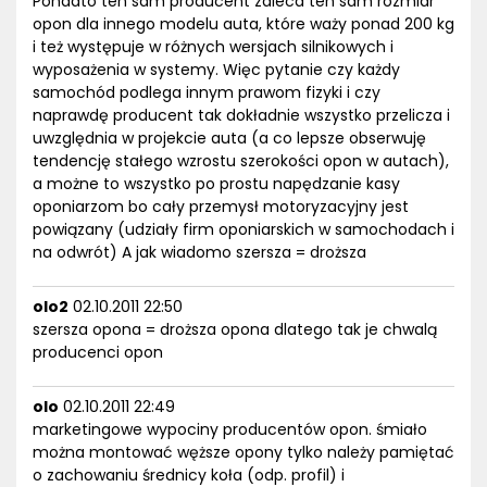
Ponadto ten sam producent zaleca ten sam rozmiar
opon dla innego modelu auta, które waży ponad 200 kg
i też występuje w różnych wersjach silnikowych i
wyposażenia w systemy. Więc pytanie czy każdy
samochód podlega innym prawom fizyki i czy
naprawdę producent tak dokładnie wszystko przelicza i
uwzględnia w projekcie auta (a co lepsze obserwuję
tendencję stałego wzrostu szerokości opon w autach),
a możne to wszystko po prostu napędzanie kasy
oponiarzom bo cały przemysł motoryzacyjny jest
powiązany (udziały firm oponiarskich w samochodach i
na odwrót) A jak wiadomo szersza = droższa
olo2
02.10.2011 22:50
szersza opona = droższa opona dlatego tak je chwalą
producenci opon
olo
02.10.2011 22:49
marketingowe wypociny producentów opon. śmiało
można montować węższe opony tylko należy pamiętać
o zachowaniu średnicy koła (odp. profil) i