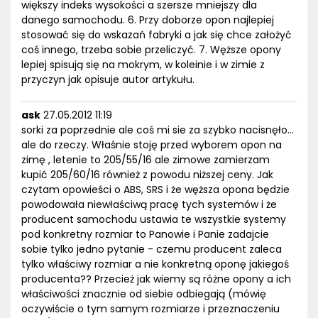
większy indeks wysokości a szersze mniejszy dla
danego samochodu. 6. Przy doborze opon najlepiej
stosować się do wskazań fabryki a jak się chce założyć
coś innego, trzeba sobie przeliczyć. 7. Węższe opony
lepiej spisują się na mokrym, w koleinie i w zimie z
przyczyn jak opisuje autor artykułu.
ask
27.05.2012 11:19
sorki za poprzednie ale coś mi sie za szybko nacisnęło...
ale do rzeczy. Właśnie stoję przed wyborem opon na
zimę , letenie to 205/55/16 ale zimowe zamierzam
kupić 205/60/16 również z powodu niższej ceny. Jak
czytam opowieści o ABS, SRS i że węższa opona będzie
powodowała niewłaściwą pracę tych systemów i że
producent samochodu ustawia te wszystkie systemy
pod konkretny rozmiar to Panowie i Panie zadajcie
sobie tylko jedno pytanie - czemu producent zaleca
tylko właściwy rozmiar a nie konkretną oponę jakiegoś
producenta?? Przecież jak wiemy są różne opony a ich
właściwości znacznie od siebie odbiegają (mówię
oczywiście o tym samym rozmiarze i przeznaczeniu