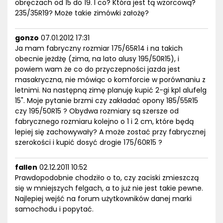
obręczach od 15 do 19. I co? Która jest tą wzorcową?
235/35R19? Może takie zimówki założę?
gonzo
07.01.2012 17:31
Ja mam fabryczny rozmiar 175/65R14 i na takich
obecnie jeżdżę (zima, na lato alusy 195/50R15), i
powiem wam że co do przyczepności jazda jest
masakryczna, nie mówiąc o komforcie w porównaniu z
letnimi. Na następną zimę planuję kupić 2-gi kpl alufelg
15". Moje pytanie brzmi czy zakładać opony 185/55R15
czy 195/50R15 ? Obydwa rozmiary są szersze od
fabrycznego rozmiaru kolejno o 1 i 2 cm, które będą
lepiej się zachowywały? A może zostać przy fabrycznej
szerokości i kupić dosyć drogie 175/60R15 ?
fallen
02.12.2011 10:52
Prawdopodobnie chodziło o to, czy zaciski zmieszczą
się w mniejszych felgach, a to już nie jest takie pewne.
Najlepiej wejść na forum użytkowników danej marki
samochodu i popytać.