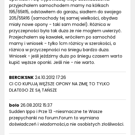
przyjechałem samochodem mamy na kółkach
195/65R15, odstawiłem do garażu, siadłem do swojego
205/55R16 (samochody tej samej wielkości, obydwa
miały nowe opony - taki sam model). Różnica w
przyczepności była tak duża że nie mogłem uwierzyć.
Przejechałem się kawałek, wróciłem po samochód
mamy i wniosek - tylko 1cm różnicy w szerokości, a
różnica w przyczepności na śniegu bardzo duża.
Wniosek - jeśli jeździmy dużo po śniegu czasem warto
kupić węższe oponki. Jeśli nie - nie warto.
BERCIKSNK
24.10.2012 17:26
CI CO KUPUJĄ WĘŻSZE OPONY NA ZIMĘ TO TYLKO
DLATEGO ŻE SĄ TAŃSZE
bolo
26.08.2012 15:37
Sudden Ippo i Prze 13 -niesmaczne te Wasze
przepychanki na forum.Forum to wymiana
doświadczeń i wiadomości,a nie osobistych złośliwości.