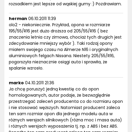
rozsadkiem jest lepsze od wąskiej gumy :) Pozdrawiam.
herman
06.10.2011 11:39
olo2 - niekoniecznie. Przykład, opona w rozmiarze
195/55/R16 jest dużo droższa od 205/55/R16 ( bez
znaczenia letnia czy zimowa, chociaż tych drugich jest
zdecydowanie mniejszy wybór ). Taki rodzaj opony
miałem swojego czasu na Almerze N16 i oryginalnych
aluminiowych felgach Nissana. Niestety 205/55/R16,
pogorszyła nieznacznie osiągi auta i sprawiła, że
spalanie wzrosło.
marko
04.10.2011 21:36
Ja chcę poruszyć jedną kwestię co do opon
homologowanych, autor podaje, że bezwzględnie
przestrzegać zaleceń producenta co do rozmiaru opon
i nie stosować węższych. Natomiast producent zaleca
ten sam rozmiar opon dla jednego modelu auta w
różnych wersjach silnikowych (różna moc i masa auta)
i różnych wersjach wyposażenia tj. np. z ABS i bez ABS.