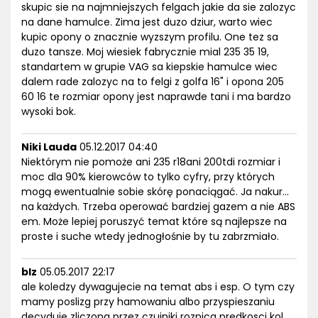
skupic sie na najmniejszych felgach jakie da sie zalozyc
na dane hamulce. Zima jest duzo dziur, warto wiec
kupic opony o znacznie wyzszym profilu. One tez sa
duzo tansze. Moj wiesiek fabrycznie mial 235 35 19,
standartem w grupie VAG sa kiepskie hamulce wiec
dalem rade zalozyc na to felgi z golfa 16" i opona 205
60 16 te rozmiar opony jest naprawde tani i ma bardzo
wysoki bok.
Niki Lauda
05.12.2017 04:40
Niektórym nie pomoże ani 235 r18ani 200tdi rozmiar i
moc dla 90% kierowców to tylko cyfry, przy których
mogą ewentualnie sobie skórę ponaciągać. Ja nakur...
na każdych. Trzeba operować bardziej gazem a nie ABS
em. Może lepiej poruszyć temat które są najlepsze na
proste i suche wtedy jednogłośnie by tu zabrzmiało.
blz
05.05.2017 22:17
ale koledzy dywagujecie na temat abs i esp. O tym czy
mamy poslizg przy hamowaniu albo przyspieszaniu
decyduje zliczona przez czujniki roznica predkosci kol.