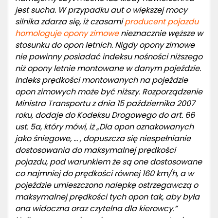
jest sucha. W przypadku aut o większej mocy
silnika zdarza się, iż czasami
producent pojazdu
homologuje opony zimowe
nieznacznie węższe w
stosunku do opon letnich. Nigdy opony zimowe
nie powinny posiadać indeksu nośności niższego
niż opony letnie montowane w danym pojeździe.
Indeks prędkości montowanych na pojeździe
opon zimowych może być niższy. Rozporządzenie
Ministra Transportu z dnia 15 października 2007
roku, dodaje do Kodeksu Drogowego do art. 66
ust. 5a, który mówi, iż „Dla opon oznakowanych
jako śniegowe, … , dopuszcza się niespełnianie
dostosowania do maksymalnej prędkości
pojazdu, pod warunkiem że są one dostosowane
co najmniej do prędkości równej 160 km/h, a w
pojeździe umieszczono nalepkę ostrzegawczą o
maksymalnej prędkości tych opon tak, aby była
ona widoczna oraz czytelna dla kierowcy.”