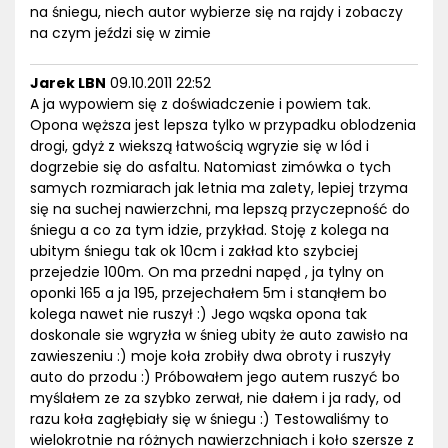
na śniegu, niech autor wybierze się na rajdy i zobaczy
na czym jeździ się w zimie
Jarek LBN
09.10.2011 22:52
A ja wypowiem się z doświadczenie i powiem tak.
Opona węższa jest lepsza tylko w przypadku oblodzenia
drogi, gdyż z wiekszą łatwością wgryzie się w lód i
dogrzebie się do asfaltu. Natomiast zimówka o tych
samych rozmiarach jak letnia ma zalety, lepiej trzyma
się na suchej nawierzchni, ma lepszą przyczepność do
śniegu a co za tym idzie, przykład. Stoję z kolega na
ubitym śniegu tak ok 10cm i zakład kto szybciej
przejedzie 100m. On ma przedni napęd , ja tylny on
oponki 165 a ja 195, przejechałem 5m i stanąłem bo
kolega nawet nie ruszył :) Jego wąska opona tak
doskonale sie wgryzła w śnieg ubity że auto zawisło na
zawieszeniu :) moje koła zrobiły dwa obroty i ruszyły
auto do przodu :) Próbowałem jego autem ruszyć bo
myślałem ze za szybko zerwał, nie dałem i ja rady, od
razu koła zagłębiały się w śniegu :) Testowaliśmy to
wielokrotnie na różnych nawierzchniach i koło szersze z