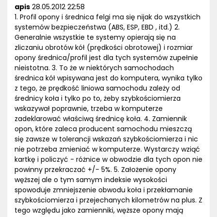
apis
28.05.2012 22:58
1. Profil opony i średnica felgi ma się nijak do wszystkich
systemów bezpieczeństwa (ABS, ESP, EBD , itd.) 2.
Generalnie wszystkie te systemy opierają się na
zliczaniu obrotów kół (prędkości obrotowej) i rozmiar
opony średnica/profil jest dla tych systemów zupełnie
nieistotna. 3. To że w niektórych samochodach
średnica kół wpisywana jest do komputera, wynika tylko
z tego, że prędkość liniowa samochodu zależy od
średnicy koła i tylko po to, żeby szybkościomierza
wskazywał poprawnie, trzeba w komputerze
zadeklarować właściwą średnicę koła. 4. Zamiennik
opon, które zaleca producent samochodu mieszczą
się zawsze w tolerancji wskazań szybkościomierza i nic
nie potrzeba zmieniać w komputerze. Wystarczy wziąć
kartkę i policzyć - różnice w obwodzie dla tych opon nie
powinny przekraczać +/- 5%. 5. Założenie opony
węższej ale o tym samym indeksie wysokości
spowoduje zmniejszenie obwodu koła i przekłamanie
szybkościomierza i przejechanych kilometrów na plus. Z
tego względu jako zamienniki, węższe opony mają