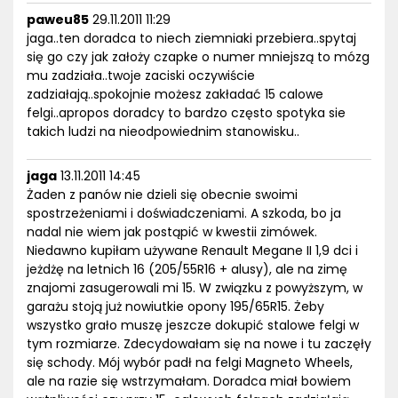
paweu85
29.11.2011 11:29
jaga..ten doradca to niech ziemniaki przebiera..spytaj
się go czy jak założy czapke o numer mniejszą to mózg
mu zadziała..twoje zaciski oczywiście
zadziałają..spokojnie możesz zakładać 15 calowe
felgi..apropos doradcy to bardzo często spotyka sie
takich ludzi na nieodpowiednim stanowisku..
jaga
13.11.2011 14:45
Żaden z panów nie dzieli się obecnie swoimi
spostrzeżeniami i doświadczeniami. A szkoda, bo ja
nadal nie wiem jak postąpić w kwestii zimówek.
Niedawno kupiłam używane Renault Megane II 1,9 dci i
jeżdżę na letnich 16 (205/55R16 + alusy), ale na zimę
znajomi zasugerowali mi 15. W związku z powyższym, w
garażu stoją już nowiutkie opony 195/65R15. Żeby
wszystko grało muszę jeszcze dokupić stalowe felgi w
tym rozmiarze. Zdecydowałam się na nowe i tu zaczęły
się schody. Mój wybór padł na felgi Magneto Wheels,
ale na razie się wstrzymałam. Doradca miał bowiem