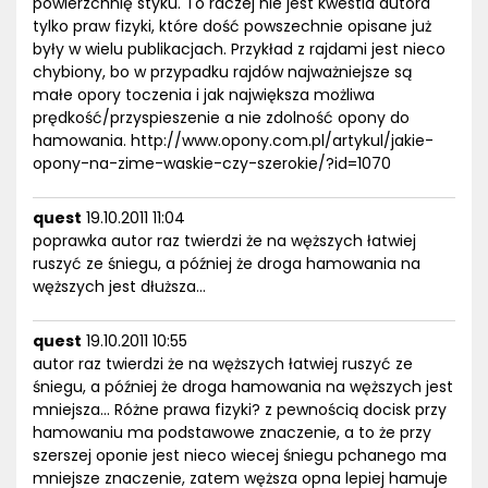
powierzchnię styku. To raczej nie jest kwestia autora
tylko praw fizyki, które dość powszechnie opisane już
były w wielu publikacjach. Przykład z rajdami jest nieco
chybiony, bo w przypadku rajdów najważniejsze są
małe opory toczenia i jak największa możliwa
prędkość/przyspieszenie a nie zdolność opony do
hamowania. http://www.opony.com.pl/artykul/jakie-
opony-na-zime-waskie-czy-szerokie/?id=1070
quest
19.10.2011 11:04
poprawka autor raz twierdzi że na węższych łatwiej
ruszyć ze śniegu, a później że droga hamowania na
węższych jest dłuższa...
quest
19.10.2011 10:55
autor raz twierdzi że na węższych łatwiej ruszyć ze
śniegu, a później że droga hamowania na węższych jest
mniejsza... Różne prawa fizyki? z pewnością docisk przy
hamowaniu ma podstawowe znaczenie, a to że przy
szerszej oponie jest nieco wiecej śniegu pchanego ma
mniejsze znaczenie, zatem węższa opna lepiej hamuje