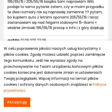
195/65/15 i 205/55/16 książka Sam naprawiam WKŁ
podaje to samo pytanie zatem, czy w moim przypadku
te dwa rozmiary nie są naprawdę zamienne ?? pytam,
bo kupiłem auto z letnimi oponami 205/55/16 i teraz
zastanawiam się nad felgami stalowymi 15-tkami +
właśnie zimówki 195/65/15 proszę o info i z góry dziękuję
goblin
01.09.2011 23:39
A ja zachęcam: uczyć się, zwłaszcza fizyki, czytać,
W celu poprawienia jakości naszych usług korzystamy z
eksperymentować a przede wszystkim myśleć! Jeśli
plików cookies. Zgodę możesz udzielić poprzez zamknięcie
wydaje ci się, że rozumiesz to lepiej przeczytaj raz
tego komunikatu. Jeśli nie wyrażasz zgody na
jeszcze przemyśl i zastanów sie co byłoby gdyby
byłoby na odwrót. Gdy już przemyślicie to moze
przechowywanie na Twoim urządzeniu końcowym plików
zrozumiecie, że: Opony homologowane - ich szerokość
cookies konieczne jest dokonanie zmian w ustawieniach
jest uniwersalna, zatem po ośnieżonej drodze ale nie za
Twojej przeglądarki. Więcej informacji na temat plików
szybko, w głebokim sniegu i terenie tak sobie, ale raczej
cookies i ochrony danych osobowych znajdziesz w
Polityce
lepiej niż na wąskich Opony wąskie - na miękki snieg,
prywatności
.
błoto i pluchę na twardym podłożu. W zaspy na
niestabilnym podożu opony szerokie o agresywnym
Akceptuję
bieżniku. Na lodzie - czy wąskie czy szerokie nie ma
znaczenia - lód jest po prosu twardy i śliski. Trzeba było