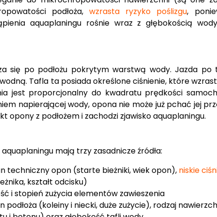
ropowatości podłoża,
wzrasta ryzyko poślizgu
, poni
ąpienia aquaplaningu rośnie wraz z głębokością wod
za się po podłożu pokrytym warstwą wody. Jazda po t
odną. Tafla ta posiada określone ciśnienie, które wzrast
ienia jest proporcjonalny do kwadratu prędkości samoch
eniem napierającej wody, opona nie może już pchać jej pr
takt opony z podłożem i zachodzi zjawisko aquaplaningu.
aquaplaningu mają trzy zasadnicze źródła:
n techniczny opon (starte bieżniki, wiek opon),
niskie ciś
żnika, kształt odcisku)
ść i stopień zużycia elementów zawieszenia
podłoża (koleiny i niecki, duże zużycie), rodzaj nawierzch
u i betonu) oraz głębokość tafli wody