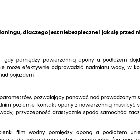
aningu, dlaczego jest niebezpieczne i jak się przed n
, gdy pomiędzy powierzchnią opony a podłożem dojd
 nie może efektywnie odprowadzić nadmiaru wody, w k
 nad pojazdem.
zych parametrów, pozwalający panować nad prowadzony
im poziomie, kontakt opony z nawierzchnią musi być st
 wody, przyczepność drastycznie spada samochód zacz
 cienki film wodny pomiędzy oponą a podłożem unie
eganie do mikrochropowatości nawierzchni (są one z