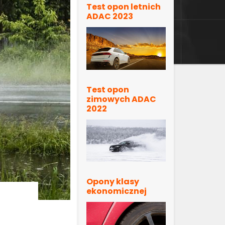
Test opon letnich
ADAC 2023
Test opon
zimowych ADAC
2022
Opony klasy
ekonomicznej