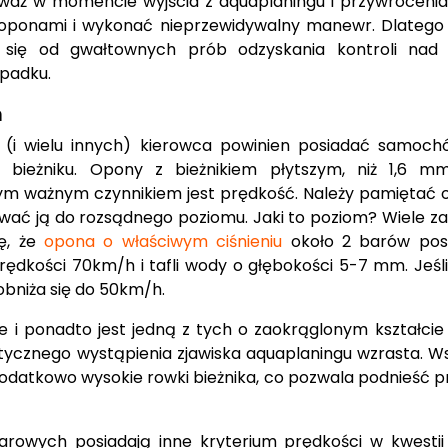
eważ w momencie wyjścia z aquaplaningu i przywrócenia
oponami i wykonać nieprzewidywalny manewr. Dlatego 
ać się od gwałtownych prób odzyskania kontroli na
padku.
m
 (i wielu innych) kierowca powinien posiadać samoc
bieżniku. Opony z bieżnikiem płytszym, niż 1,6 m
ym ważnym czynnikiem jest prędkość. Należy pamiętać o
ować ją do rozsądnego poziomu. Jaki to poziom? Wiele z
ię, że
opona o właściwym ciśnieniu
około 2 barów pos
rędkości 70km/h i tafli wody o głębokości 5-7 mm. Jeśl
 obniża się do 50km/h.
e i ponadto jest jedną z tych o zaokrąglonym kształcie
etycznego wystąpienia zjawiska aquaplaningu wzrasta. 
dodatkowo wysokie rowki bieżnika, co pozwala podnieść 
rowych posiadają inne kryterium prędkości w kwestii 