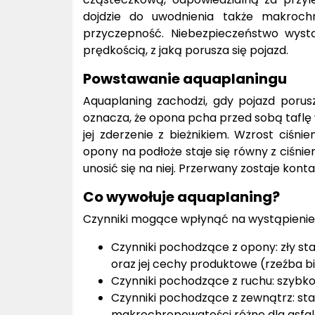
dojdzie do uwodnienia także makroch
przyczepność. Niebezpieczeństwo wyst
prędkością, z jaką porusza się pojazd.
Powstawanie aquaplaningu
Aquaplaning zachodzi, gdy pojazd porus
oznacza, że opona pcha przed sobą taflę w
jej zderzenie z bieżnikiem. Wzrost ciśn
opony na podłoże staje się równy z ciśni
unosić się na niej. Przerwany zostaje kon
Co wywołuje aquaplaning?
Czynniki mogące wpłynąć na wystąpienie 
Czynniki pochodzące z opony: zły sta
oraz jej cechy produktowe (rzeźba bie
Czynniki pochodzące z ruchu: szybko
Czynniki pochodzące z zewnątrz: stan 
makrochropowatości różne dla asfalt