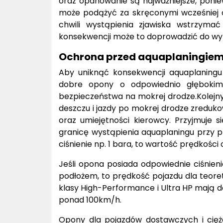
oraz opanowanie są najważniejsze, poni
może podążyć za skręconymi wcześniej 
chwili wystąpienia zjawiska wstrzym
konsekwencji może to doprowadzić do wy
Ochrona przed aquaplaningie
Aby uniknąć konsekwencji aquaplaningu
dobre opony o odpowiednio głębokim 
bezpieczeństwa na mokrej drodze.Kolejn
deszczu i jazdy po mokrej drodze zreduk
oraz umiejętności kierowcy. Przyjmuje s
granicę wystąpienia aquaplaningu przy p
ciśnienie np. 1 bara, to wartość prędkości
Jeśli opona posiada odpowiednie ciśnieni
podłożem, to prędkość pojazdu dla teor
klasy High-Performance i Ultra HP mają 
ponad 100km/h.
Opony dla pojazdów dostawczych i cięża