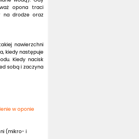
eważ opona traci
y na drodze oraz
akiej nawierzchni
a, kiedy następuje
odu. Kiedy nacisk
zed sobą i zaczyna
nienie w oponie
ni (mikro- i