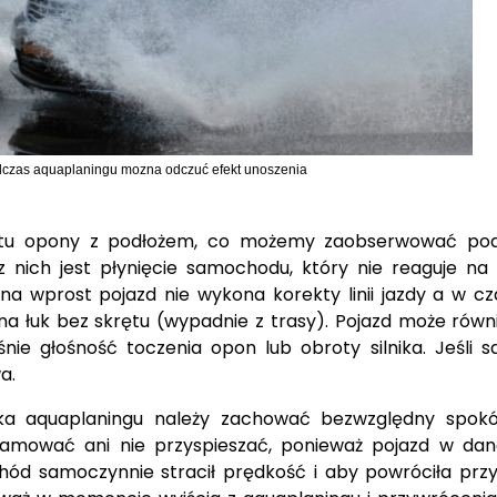
czas aquaplaningu mozna odczuć efekt unoszenia
aktu opony z podłożem, co możemy zaobserwować podc
nich jest płynięcie samochodu, który nie reaguje na 
 na wprost pojazd nie wykona korekty linii jazdy a w c
ona łuk bez skrętu (wypadnie z trasy). Pojazd może rów
śnie głośność toczenia opon lub obroty silnika. Jeśli
a.
ska aquaplaningu należy zachować bezwzględny spok
mować ani nie przyspieszać, ponieważ pojazd w danej
chód samoczynnie stracił prędkość i aby powróciła prz