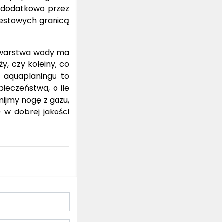
, dodatkowo przez
testowych granicą
e warstwa wody ma
, czy koleiny, co
a aquaplaningu to
ieczeństwa, o ile
mijmy nogę z gazu,
 w dobrej jakości