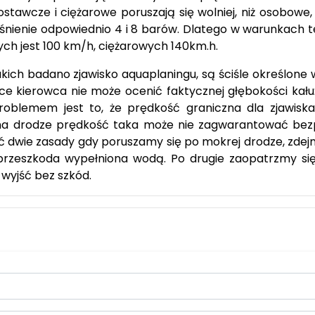
tawcze i ciężarowe poruszają się wolniej, niż osobowe
iśnienie odpowiednio 4 i 8 barów. Dlatego w warunkach 
ch jest 100 km/h, ciężarowych 140km.h.
akich badano zjawisko aquaplaningu, są ściśle określon
e kierowca nie może ocenić faktycznej głębokości kałuży
roblemem jest to, że prędkość graniczna dla zjawisk
na drodze prędkość taka może nie zagwarantować bezp
ć dwie zasady gdy poruszamy się po mokrej drodze, zdej
 przeszkoda wypełniona wodą. Po drugie zaopatrzmy się
wyjść bez szkód.