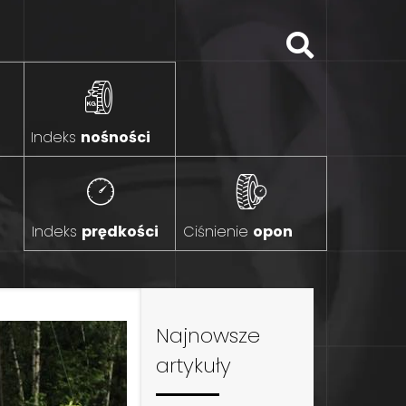
Indeks
nośności
Indeks
prędkości
Ciśnienie
opon
Najnowsze
artykuły