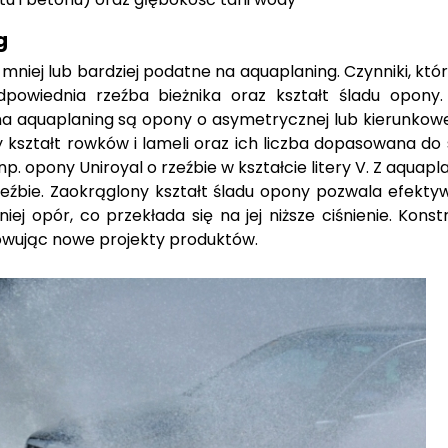
g
niej lub bardziej podatne na aquaplaning. Czynniki, któr
powiednia rzeźba bieżnika oraz kształt śladu opony.
a aquaplaning są opony o asymetrycznej lub kierunkowej
 kształt rowków i lameli oraz ich liczba dopasowana do 
. opony Uniroyal o rzeźbie w kształcie litery V. Z aquapla
źbie. Zaokrąglony kształt śladu opony pozwala efektywn
iej opór, co przekłada się na jej niższe ciśnienie. Kons
wując nowe projekty produktów.