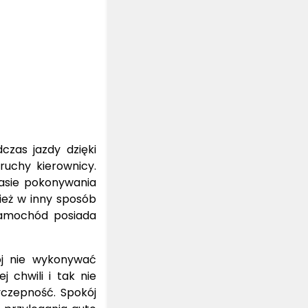
zas jazdy dzięki
ruchy kierownicy.
zasie pokonywania
nież w inny sposób
 samochód posiada
ój nie wykonywać
 chwili i tak nie
yczepność. Spokój