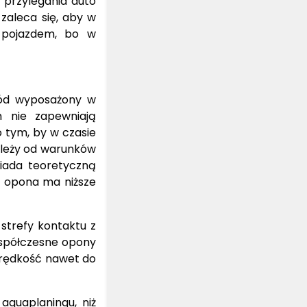
 przylegania auto
zaleca się, aby w
d pojazdem, bo w
hód wyposażony w
m nie zapewniają
 tym, by w czasie
ależy od warunków
iada teoretyczną
i opona ma niższe
 strefy kontaktu z
Współczesne opony
prędkość nawet do
aquaplaningu, niż