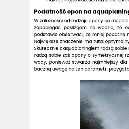
Podatność opon na aquaplanin
W zależności od rodzaju opony są modele m
zapobiegać poślizgom na wodzie, to od
podstawie obserwacji, że mniej podatne n
Największe znaczenie ma tutaj optymalny
Skutecznie z aquaplaningiem radzą sobie np
radzą sobie zaś opony o symetrycznej rze
wody, ponieważ stwarza najmniejszy dla n
baczną uwagę na ten parametr, przygoto