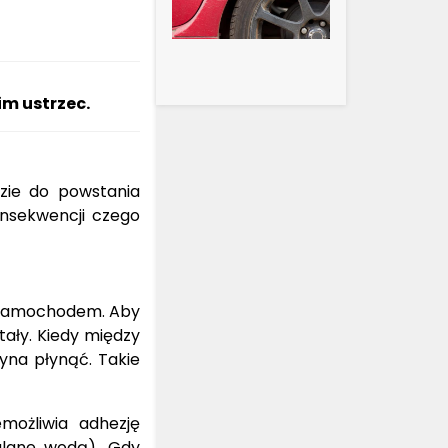
im ustrzec.
zie do powstania
onsekwencji czego
m samochodem. Aby
ały. Kiedy między
yna płynąć. Takie
możliwia adhezję
alane wodą). Gdy