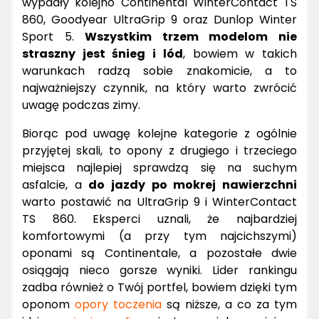
wypadły kolejno Continental WinterContact TS
860, Goodyear UltraGrip 9 oraz Dunlop Winter
Sport 5.
Wszystkim trzem modelom nie
straszny jest śnieg i lód
, bowiem w takich
warunkach radzą sobie znakomicie, a to
najważniejszy czynnik, na który warto zwrócić
uwagę podczas zimy.
Biorąc pod uwagę kolejne kategorie z ogólnie
przyjętej skali, to opony z drugiego i trzeciego
miejsca najlepiej sprawdzą się na suchym
asfalcie, a
do jazdy po mokrej nawierzchni
warto postawić na UltraGrip 9 i WinterContact
TS 860. Eksperci uznali, że najbardziej
komfortowymi (a przy tym najcichszymi)
oponami są Continentale, a pozostałe dwie
osiągają nieco gorsze wyniki. Lider rankingu
zadba również o Twój portfel, bowiem dzięki tym
oponom
opory toczenia
są niższe, a co za tym