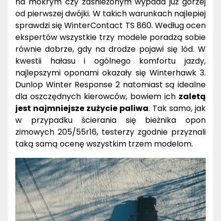
na mokrym czy zaśnieżonym wypada już gorzej
od pierwszej dwójki. W takich warunkach najlepiej
sprawdzi się WinterContact TS 860. Według ocen
ekspertów wszystkie trzy modele poradzą sobie
równie dobrze, gdy na drodze pojawi się lód. W
kwestii hałasu i ogólnego komfortu jazdy,
najlepszymi oponami okazały się Winterhawk 3.
Dunlop Winter Response 2 natomiast są idealne
dla oszczędnych kierowców, bowiem ich
zaletą
jest najmniejsze zużycie paliwa
. Tak samo, jak
w przypadku ścierania się bieżnika opon
zimowych 205/55r16, testerzy zgodnie przyznali
taką samą ocenę wszystkim trzem modelom.