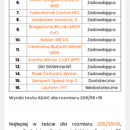
6.
Zadowalająca
WH2
7.
Fulda Kristall Control HP2
Zadowalająca
8.
Vredestein Snowtrac 5
Zadowalająca
Bridgestone Blizzak LM001
9.
Zadowalająca
EVO
10.
Nokian WR D4
Zadowalająca
Yokohama BluEarth Winter
11.
Zadowalająca
V905
12.
Kumho Winter Craft WP51
Zadowalająca
13.
Giti GitiWinterW1
Zadowalająca
14.
Pirelli Cinturato Winter
Zadowalająca
15.
Semperit Speed Grip 3
Dostateczna
16.
Laufenn I FIT
Niedostateczna
Wyniki testu ADAC dla rozmiaru 205/55 r16
Najlepiej w teście dla rozmiaru
205/55r16
,