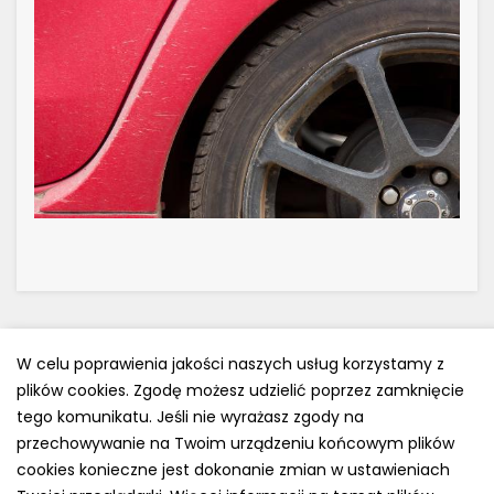
W celu poprawienia jakości naszych usług korzystamy z
plików cookies. Zgodę możesz udzielić poprzez zamknięcie
Polityka prywatności
tego komunikatu. Jeśli nie wyrażasz zgody na
przechowywanie na Twoim urządzeniu końcowym plików
e-mail: kontakt@opony.com.pl
cookies konieczne jest dokonanie zmian w ustawieniach
Copyright © 2000-2023 Opony.com.pl