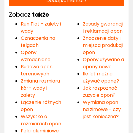
Dodaj komentarz
Zobacz
także
Run Flat - zalety i
Zasady gwarancji
wady
i reklamacji opon
Oznaczenia na
Znaczenie daty i
felgach
miejsca produkcji
Opony
opon
wzmacniane
Opony używane a
Budowa opon
opony nowe
terenowych
Ile lat można
Zmiana rozmiaru
używać oponę?
kół - wady i
Jak rozpoznać
zalety
zużycie opon?
Łączenie różnych
Wymiana opon
opon
na zimowe - czy
Wszystko o
jest konieczna?
rozmiarach opon
Felgi aluminiowe