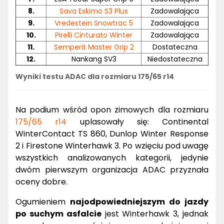
8.
Sava Eskimo S3 Plus
Zadowalająca
9.
Vredestein Snowtrac 5
Zadowalająca
10.
Pirelli Cinturato Winter
Zadowalająca
11.
Semperit Master Grip 2
Dostateczna
12.
Nankang SV3
Niedostateczna
Wyniki testu ADAC dla rozmiaru 175/65 r14
Na podium wśród opon zimowych dla rozmiaru
175/65 r14
uplasowały się: Continental
WinterContact TS 860, Dunlop Winter Response
2 i Firestone Winterhawk 3. Po wzięciu pod uwagę
wszystkich analizowanych kategorii, jedynie
dwóm pierwszym organizacja ADAC przyznała
oceny dobre.
Ogumieniem
najodpowiedniejszym do jazdy
po suchym asfalcie
jest Winterhawk 3, jednak