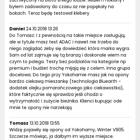
zachwycony na bloto sniego lodzie. Mialem nokiany i
byłem zadowolony do czasu az nie popękały na
bokach. Teraz będę testowal klebery
Daniel
24.10.2018 13:26
Do Tomasz: I z pewnością na takie miejsce zasługują,
ale w tytule masz test ADAC i nawet nie trzeba do
niego zaglądać żeby się dowiedzieć która marka wygra.
Sam od lat zajmuje się tą branżą i doskonale wiem na
czym to polega. Testy bez podziałów na kategorie np
premium i budżet trochę mijają się z celem. Inna grupa
docelowa. Do tego przy Yokohamie masz jak na opony
bardzo ciekawą mieszankę (technologia Bluearth -
dodatek olejku pomarańczowego jako ciekawostka),
które faktycznie się sprawdza jeśli chodzi o
wytrzymałość i zużycie bieżnika. Klienci kupując ode
mnie te opony nie narzekają.
Tomasz
13.10.2018 13:55
Widzę pojawiły się opony od Yokohamy, Winter V905.
Szczerze mówiąc, ja dałbym im wyższe miejsce.