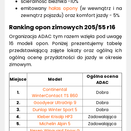
ścieralność bieżnika -10%
emitowany
hałas opony
(w wewnątrz i na
zewnątrz pojazdu) oraz komfort jazdy - 5%
Ranking opon zimowych 205/55 r16
Organizacja ADAC tym razem wzięła pod uwagę
16 modeli opon. Poniżej prezentujemy tabelę
przedstawiającą zajęte lokaty oraz ogólną ich
ogólną ocenę przydatności do jazdy w okresie
zimowym.
Ogólna ocena
Miejsce
Model
ADAC
Continental
1.
Dobra
WinterContact TS 860
2.
Goodyear UltraGrip 9
Dobra
3.
Dunlop Winter Sport 5
Dobra
4.
Kleber Krisalp HP3
Zadowalająca
5.
Michelin Alpin 5
Zadowalająca
Nexen Winguard Snow G