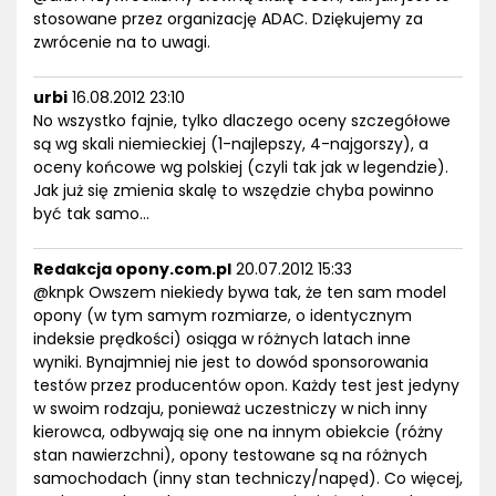
stosowane przez organizację ADAC. Dziękujemy za
zwrócenie na to uwagi.
urbi
16.08.2012 23:10
No wszystko fajnie, tylko dlaczego oceny szczegółowe
są wg skali niemieckiej (1-najlepszy, 4-najgorszy), a
oceny końcowe wg polskiej (czyli tak jak w legendzie).
Jak już się zmienia skalę to wszędzie chyba powinno
być tak samo...
Redakcja opony.com.pl
20.07.2012 15:33
@knpk Owszem niekiedy bywa tak, że ten sam model
opony (w tym samym rozmiarze, o identycznym
indeksie prędkości) osiąga w różnych latach inne
wyniki. Bynajmniej nie jest to dowód sponsorowania
testów przez producentów opon. Każdy test jest jedyny
w swoim rodzaju, ponieważ uczestniczy w nich inny
kierowca, odbywają się one na innym obiekcie (różny
stan nawierzchni), opony testowane są na różnych
samochodach (inny stan techniczy/napęd). Co więcej,