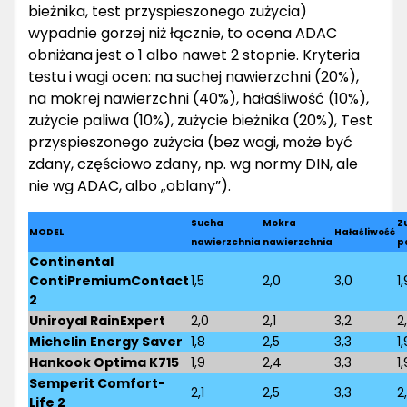
bieżnika, test przyspieszonego zużycia)
wypadnie gorzej niż łącznie, to ocena ADAC
obniżana jest o 1 albo nawet 2 stopnie. Kryteria
testu i wagi ocen: na suchej nawierzchni (20%),
na mokrej nawierzchni (40%), hałaśliwość (10%),
zużycie paliwa (10%), zużycie bieżnika (20%), Test
przyspieszonego zużycia (bez wagi, może być
zdany, częściowo zdany, np. wg normy DIN, ale
nie wg ADAC, albo „oblany”).
Sucha
Mokra
Z
MODEL
Hałaśliwość
nawierzchnia
nawierzchnia
p
Continental
ContiPremiumContact
1,5
2,0
3,0
1,
2
Uniroyal RainExpert
2,0
2,1
3,2
2
Michelin Energy Saver
1,8
2,5
3,3
1,
Hankook Optima K715
1,9
2,4
3,3
1,
Semperit Comfort-
2,1
2,5
3,3
2
Life 2