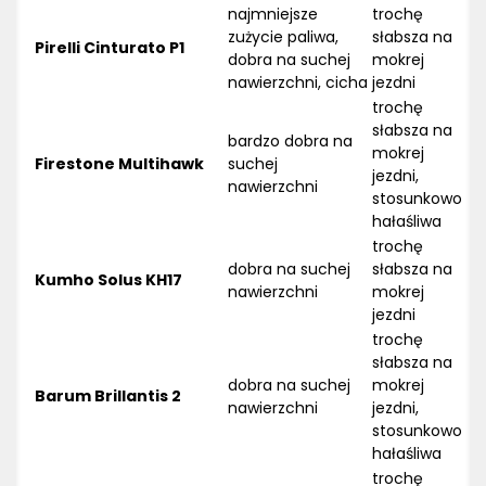
najmniejsze
trochę
zużycie paliwa,
słabsza na
Pirelli Cinturato P1
dobra na suchej
mokrej
nawierzchni, cicha
jezdni
trochę
słabsza na
bardzo dobra na
mokrej
Firestone Multihawk
suchej
jezdni,
nawierzchni
stosunkowo
hałaśliwa
trochę
dobra na suchej
słabsza na
Kumho Solus KH17
nawierzchni
mokrej
jezdni
trochę
słabsza na
dobra na suchej
mokrej
Barum Brillantis 2
nawierzchni
jezdni,
stosunkowo
hałaśliwa
trochę