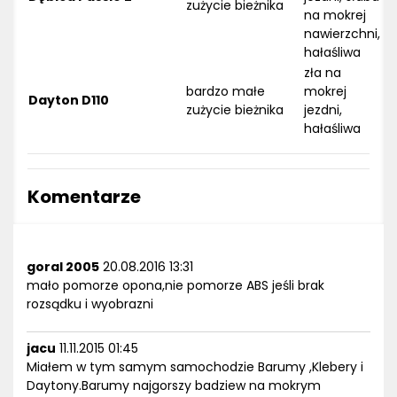
zużycie bieżnika
na mokrej
nawierzchni,
hałaśliwa
zła na
bardzo małe
mokrej
Dayton D110
zużycie bieżnika
jezdni,
hałaśliwa
Komentarze
goral 2005
20.08.2016 13:31
mało pomorze opona,nie pomorze ABS jeśli brak
rozsądku i wyobrazni
jacu
11.11.2015 01:45
Miałem w tym samym samochodzie Barumy ,Klebery i
Daytony.Barumy najgorszy badziew na mokrym