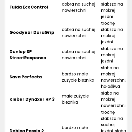
dobra na suchej
słabsza na
Fulda EcoControl
nawierzchni
mokrej
jezdni
trochę
dobra na suchej
słabsza na
Goodyear DuraGrip
nawierzchni
mokrej
jezdni
słabsza na
Dunlop SP
dobra na suchej
mokrej
StreetResponse
nawierzchni
jezdni
słaba na
bardzo małe
mokrej
Sava Perfecta
zużycie bieżnika
nawierzchni,
hałaśliwa
słaba na
małe zużycie
Kleber Dynaxer HP 3
mokrej
bieżnika
nawierzchni
trochę
słabsza na
suchej
bardzo małe
Dębica Passio 2
jezdni, słaba