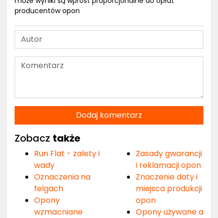
może wyniki są wprost proporcjonalne do opłat
producentów opon
Dodaj komentarz
Zobacz
także
Run Flat - zalety i
Zasady gwarancji
wady
i reklamacji opon
Oznaczenia na
Znaczenie daty i
felgach
miejsca produkcji
Opony
opon
wzmacniane
Opony używane a