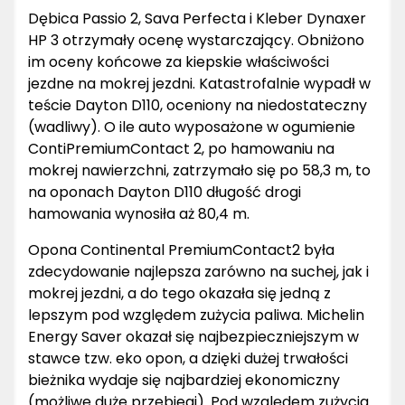
Dębica Passio 2, Sava Perfecta i Kleber Dynaxer
HP 3 otrzymały ocenę wystarczający. Obniżono
im oceny końcowe za kiepskie właściwości
jezdne na mokrej jezdni. Katastrofalnie wypadł w
teście Dayton D110, oceniony na niedostateczny
(wadliwy). O ile auto wyposażone w ogumienie
ContiPremiumContact 2, po hamowaniu na
mokrej nawierzchni, zatrzymało się po 58,3 m, to
na oponach Dayton D110 długość drogi
hamowania wynosiła aż 80,4 m.
Opona Continental PremiumContact2 była
zdecydowanie najlepsza zarówno na suchej, jak i
mokrej jezdni, a do tego okazała się jedną z
lepszym pod względem zużycia paliwa. Michelin
Energy Saver okazał się najbezpieczniejszym w
stawce tzw. eko opon, a dzięki dużej trwałości
bieżnika wydaje się najbardziej ekonomiczny
(możliwe duże przebiegi). Pod względem zużycia