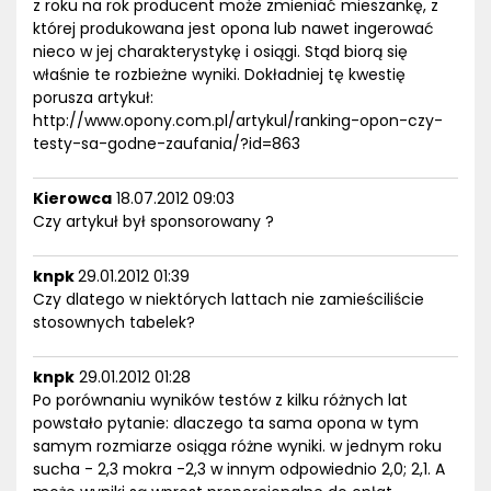
z roku na rok producent może zmieniać mieszankę, z
której produkowana jest opona lub nawet ingerować
nieco w jej charakterystykę i osiągi. Stąd biorą się
właśnie te rozbieżne wyniki. Dokładniej tę kwestię
porusza artykuł:
http://www.opony.com.pl/artykul/ranking-opon-czy-
testy-sa-godne-zaufania/?id=863
Kierowca
18.07.2012 09:03
Czy artykuł był sponsorowany ?
knpk
29.01.2012 01:39
Czy dlatego w niektórych lattach nie zamieściliście
stosownych tabelek?
knpk
29.01.2012 01:28
Po porównaniu wyników testów z kilku różnych lat
powstało pytanie: dlaczego ta sama opona w tym
samym rozmiarze osiąga różne wyniki. w jednym roku
sucha - 2,3 mokra -2,3 w innym odpowiednio 2,0; 2,1. A