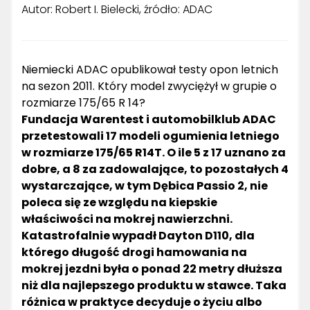
Autor: Robert I. Bielecki, źródło: ADAC
Niemiecki ADAC opublikował testy opon letnich
na sezon 2011. Który model zwyciężył w grupie o
rozmiarze 175/65 R 14?
Fundacja Warentest i automobilklub ADAC
przetestowali 17 modeli ogumienia letniego
w rozmiarze 175/65 R14T. O ile 5 z 17 uznano za
dobre, a 8 za zadowalające, to pozostałych 4
wystarczające, w tym Dębica Passio 2, nie
poleca się ze względu na kiepskie
właściwości na mokrej nawierzchni.
Katastrofalnie wypadł Dayton D110, dla
którego długość drogi hamowania na
mokrej jezdni była o ponad 22 metry dłuższa
niż dla najlepszego produktu w stawce. Taka
różnica w praktyce decyduje o życiu albo