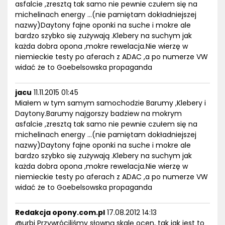
asfalcie ,zresztą tak samo nie pewnie czułem się na
michelinach energy ...(nie pamiętam dokładniejszej
nazwy)Daytony fajne oponki na suche i mokre ale
bardzo szybko się zużywają .Klebery na suchym jak
każda dobra opona ,mokre rewelacja.Nie wierzę w
niemieckie testy po aferach z ADAC ,a po numerze VW
widać że to Goebelsowska propaganda
jacu
11.11.2015 01:45
Miałem w tym samym samochodzie Barumy ,Klebery i
Daytony.Barumy najgorszy badziew na mokrym
asfalcie ,zresztą tak samo nie pewnie czułem się na
michelinach energy ...(nie pamiętam dokładniejszej
nazwy)Daytony fajne oponki na suche i mokre ale
bardzo szybko się zużywają .Klebery na suchym jak
każda dobra opona ,mokre rewelacja.Nie wierzę w
niemieckie testy po aferach z ADAC ,a po numerze VW
widać że to Goebelsowska propaganda
Redakcja opony.com.pl
17.08.2012 14:13
@urbi Przywróciliśmy słowną skalę ocen, tak jak jest to