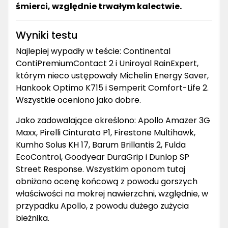
śmierci, względnie trwałym kalectwie.
Wyniki testu
Najlepiej wypadły w teście: Continental
ContiPremiumContact 2 i Uniroyal RainExpert,
którym nieco ustępowały Michelin Energy Saver,
Hankook Optimo K715 i Semperit Comfort-Life 2.
Wszystkie oceniono jako dobre.
Jako zadowalające określono: Apollo Amazer 3G
Maxx, Pirelli Cinturato P1, Firestone Multihawk,
Kumho Solus KH 17, Barum Brillantis 2, Fulda
EcoControl, Goodyear DuraGrip i Dunlop SP
Street Response. Wszystkim oponom tutaj
obniżono ocenę końcową z powodu gorszych
właściwości na mokrej nawierzchni, względnie, w
przypadku Apollo, z powodu dużego zużycia
bieżnika.