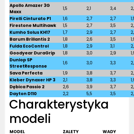
Apollo Amazer 3G
1,5
2,1
3,4
2
Maxx
Pirelli Cinturato P1
1,6
2,7
2,7
1,
Firestone Multihawk
1,5
2,7
3,5
2
Kumho Solus KH17
1,7
2,9
2,7
2
Barum Brillantis 2
1,8
2,6
3,5
1,
Fulda EcoControl
1,8
2,9
3,1
2
Goodyear DuraGrip
1,8
3,0
2,9
1,
Dunlop SP
1,6
3,0
3,3
2
StreetResponse
Sava Perfecta
1,9
3,8
3,7
2
Kleber Dynaxer HP 3
2,1
3,8
3,3
1,
Dębica Passio 2
2,6
3,9
3,7
2,
Dayton D110
2,2
5,5
3,5
2,
Charakterystyka
modeli
MODEL
ZALETY
WADY