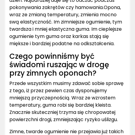
dzień. Najbardziej daje się to odczuć podczas
pokonywania zakrętów czy hamowania.Opona,
wraz ze zmianą temperatury, zmienia mocno
swą elastyczność. Im zimniejsze ogumienie, tym
twardsza i mniej elastyczna guma. Im cieplejsze
ogumienie tym guma oraz karkas stają się
miększe i bardziej podatne na odkształcenia.
Czego powinniśmy być
świadomi ruszając w drogę
przy zimnych oponach?
Przede wszystkim musimy zdawać sobie sprawę
z tego, iż przez pewien czas dysponujemy
mniejszą przyczepnością. Wraz ze wzrostem
temperatury, guma robi się bardziej kleista.
Znacznie skuteczniej trzyma się chropowatej
powierzchni drogi, zmniejszając ryzyko uślizgu.
Zimne, twarde ogumienie nie przejawia już takich