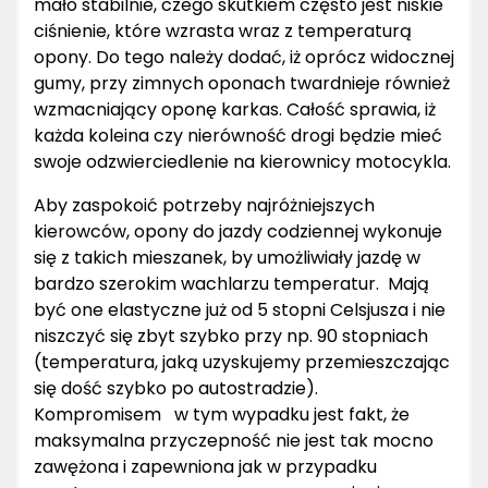
mało stabilnie, czego skutkiem często jest niskie
ciśnienie, które wzrasta wraz z temperaturą
opony. Do tego należy dodać, iż oprócz widocznej
gumy, przy zimnych oponach twardnieje również
wzmacniający oponę karkas. Całość sprawia, iż
każda koleina czy nierówność drogi będzie mieć
swoje odzwierciedlenie na kierownicy motocykla.
Aby zaspokoić potrzeby najróżniejszych
kierowców, opony do jazdy codziennej wykonuje
się z takich mieszanek, by umożliwiały jazdę w
bardzo szerokim wachlarzu temperatur. Mają
być one elastyczne już od 5 stopni Celsjusza i nie
niszczyć się zbyt szybko przy np. 90 stopniach
(temperatura, jaką uzyskujemy przemieszczając
się dość szybko po autostradzie).
Kompromisem w tym wypadku jest fakt, że
maksymalna przyczepność nie jest tak mocno
zawężona i zapewniona jak w przypadku