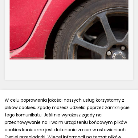
W celu poprawienia jakości naszych usług korzystamy z
plików cookies. Zgodę możesz udzielić poprzez zamknięcie
Polityka prywatności
tego komunikatu. Jeśli nie wyrażasz zgody na
e-mail: kontakt@opony.com.pl
przechowywanie na Twoim urządzeniu końcowym plików
cookies konieczne jest dokonanie zmian w ustawieniach
Copyright © 2000-2023 Opony.com.pl
Twojej przeglądarki. Więcej informacji na temat plików