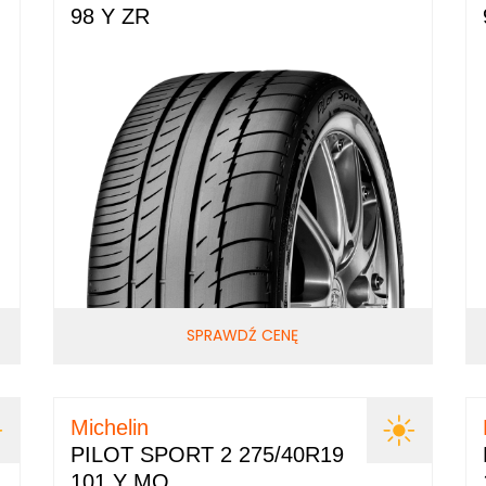
98 Y ZR
SPRAWDŹ CENĘ
Michelin
PILOT SPORT 2 275/40R19
101 Y MO