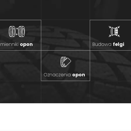
mienniki
opon
Budowa
felgi
Oznaczenia
opon