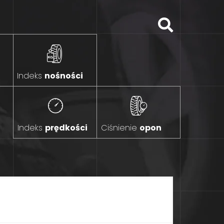
Indeks
nośności
Indeks
prędkości
Ciśnienie
opon