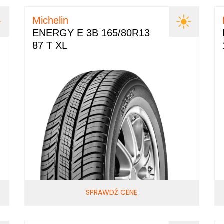
Michelin
ENERGY E 3B 165/80R13
87 T XL
SPRAWDŹ CENĘ