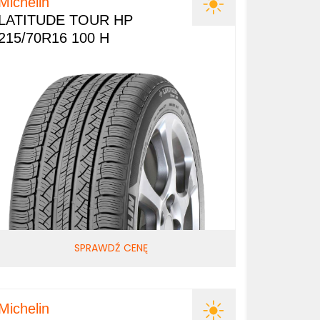
Michelin
LATITUDE TOUR HP
215/70R16 100 H
SPRAWDŹ CENĘ
Michelin