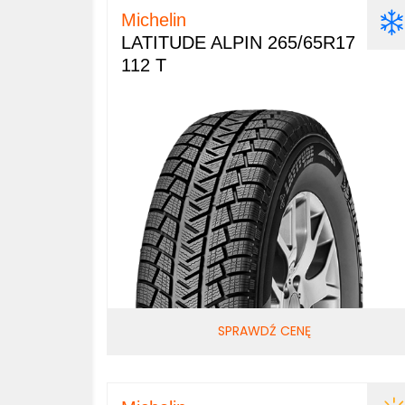
Michelin
LATITUDE ALPIN 265/65R17
112 T
SPRAWDŹ CENĘ