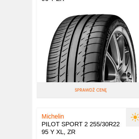
SPRAWDŹ CENĘ
Michelin
PILOT SPORT 2 255/30R22
95 Y XL, ZR