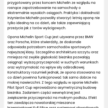
przygotowany przez koncern Michelin ze względu na
rosnące zapotrzebowanie na samochody o
ekstremalnie wysokich osiągach. Praktyka i dokładność
inżynierów Michelin pozwoliły stworzyć letnią oponę nie
tylko idealną na co dzień, ale także zapewniającą
przeżycia jak z torów wyścigowych.
Opona Michelin Sport Cup jest używana przez BMW
oraz Porsche, które stwierdziły, że doskonale
odpowiada potrzebom samochodów sportowych
najwyższej klasy. Szczególna architektura szczytu oraz
mniejsza niż zwykle głębokość bieżnika pozwalają
osiągnąć wyższą przyczepność w suchych warunkach
oraz wytrzymałość na wpływ siły odśrodkowej.
Konstruktorzy rozumieli jednak, że opona stosowana na
co dzień powinna funkcjonować tak samo dobrze na
mokrej nawierzchni. Z tego względu w oponie Michelin
Pilot Sport Cup wprowadzono asymetryczną budowę
bieżnika. Zadaniem części wewnętrznej jest
zwiększenie przyczepności na mokrym podłożu. Efekt
ten zawdzięcza nowatorskiej mieszance
krzemionkowej Full Silice oraz systemowi obwodowych