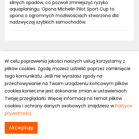
silnych opadów, co pozwoli zmniejszyć ryzyko
aquaplaningu. Opona Michelin Pilot Sport Cup to
opona o ogromnych możliwościach stworzona dla
nadzwyczaj szybkich samochodów.
W celu poprawienia jakości naszych usług korzystamy z
plików cookies. Zgodę możesz udzielić poprzez zamknięcie
Polityka prywatności
tego komunikatu. Jeśli nie wyrażasz zgody na
e-mail: kontakt@opony.com.pl
przechowywanie na Twoim urządzeniu końcowym plików
cookies konieczne jest dokonanie zmian w ustawieniach
Copyright © 2000-2023 Opony.com.pl
Twojej przeglądarki. Więcej informacji na temat plików
cookies i ochrony danych osobowych znajdziesz w
Polityce
prywatności
.
Akceptuję