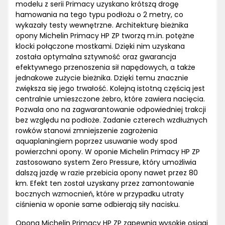
modelu z serii Primacy uzyskano krótszą drogę
hamowania na tego typu podłożu o 2 metry, co
wykazały testy wewnętrzne. Architekturę bieżnika
opony Michelin Primacy HP ZP tworzą m.in. potężne
klocki połączone mostkami. Dzięki nim uzyskana
została optymalna sztywność oraz gwarancja
efektywnego przenoszenia sił napędowych, a także
jednakowe zużycie bieżnika. Dzięki temu znacznie
zwiększa się jego trwałość. Kolejną istotną częścią jest
centralnie umieszczone żebro, które zawiera nacięcia.
Pozwala ono na zagwarantowanie odpowiedniej trakcji
bez względu na podłoże. Zadanie czterech wzdłużnych
rowków stanowi zmniejszenie zagrożenia
aquaplaningiem poprzez usuwanie wody spod
powierzchni opony. W oponie Michelin Primacy HP ZP
zastosowano system Zero Pressure, który umożliwia
dalszą jazdę w razie przebicia opony nawet przez 80
km. Efekt ten został uzyskany przez zamontowanie
bocznych wzmocnień, które w przypadku utraty
ciśnienia w oponie same odbierają siły nacisku.
Opona Michelin Primacy HP ZP zapewnia wysokie osiągi