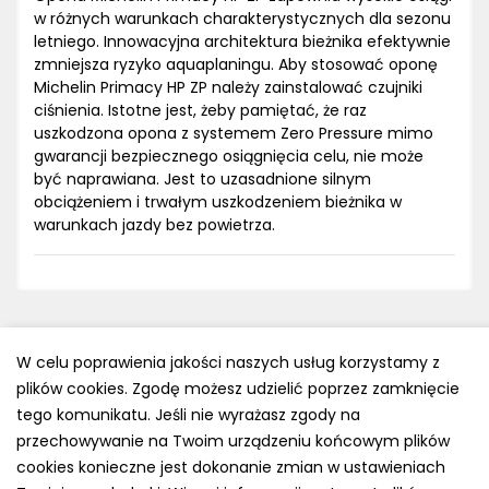
w różnych warunkach charakterystycznych dla sezonu
letniego. Innowacyjna architektura bieżnika efektywnie
zmniejsza ryzyko aquaplaningu. Aby stosować oponę
Michelin Primacy HP ZP należy zainstalować czujniki
ciśnienia. Istotne jest, żeby pamiętać, że raz
uszkodzona opona z systemem Zero Pressure mimo
gwarancji bezpiecznego osiągnięcia celu, nie może
być naprawiana. Jest to uzasadnione silnym
obciążeniem i trwałym uszkodzeniem bieżnika w
warunkach jazdy bez powietrza.
W celu poprawienia jakości naszych usług korzystamy z
plików cookies. Zgodę możesz udzielić poprzez zamknięcie
Polityka prywatności
tego komunikatu. Jeśli nie wyrażasz zgody na
e-mail: kontakt@opony.com.pl
przechowywanie na Twoim urządzeniu końcowym plików
cookies konieczne jest dokonanie zmian w ustawieniach
Copyright © 2000-2023 Opony.com.pl