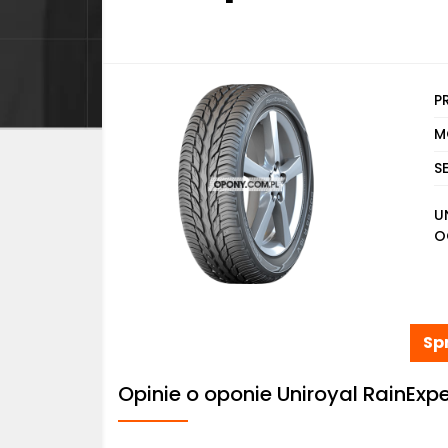
P
M
S
U
O
Sp
Opinie o oponie Uniroyal RainExpe