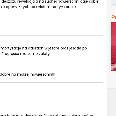
s deszczu rewelacja a na suchej nawierzchni daje sobie
etnie opony z tych co miałem na tym aucie.
O
ortyzację na dziurach w jezdni, oraz jeździe po
t Progresso ma same zalety.
 dobre na mokrej nawierzchni!!!
estem bardzo zadowolony. Dawniej kupowałem z górnej