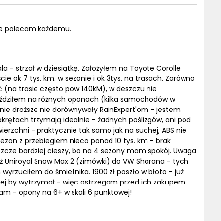
rze polecam każdemu.
a - strzał w dziesiątkę. Założyłem na Toyote Corolle
ie ok 7 tys. km. w sezonie i ok 3tys. na trasach. Zarówno
ść (na trasie często pow 140kM), w deszczu nie
jeździłem na różnych oponach (kilka samochodów w
otnie droższe nie dorównywały RainExpert'om - jestem
rętach trzymają idealnie - żadnych poślizgów, ani pod
rzchni - praktycznie tak samo jak na suchej, ABS nie
sezon z przebiegiem nieco ponad 10 tys. km - brak
eszcze bardziej cieszy, bo na 4 sezony mam spokój. Uwaga
 Uniroyal Snow Max 2 (zimówki) do VW Sharana - tych
 wyrzuciłem do śmietnika. 1900 zł poszło w błoto - już
ęcej by wytrzymał - więc ostrzegam przed ich zakupem.
cam - opony na 6+ w skali 6 punktowej!