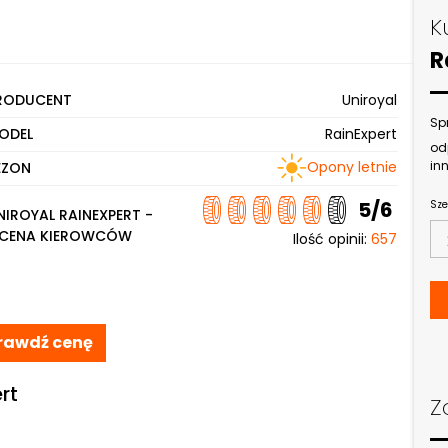
K
R
RODUCENT
Uniroyal
Sp
ODEL
RainExpert
od
Opony letnie
inn
EZON
5/6
Sze
NIROYAL RAINEXPERT -
CENA KIEROWCÓW
Ilość opinii:
657
rawdź cenę
rt
Z