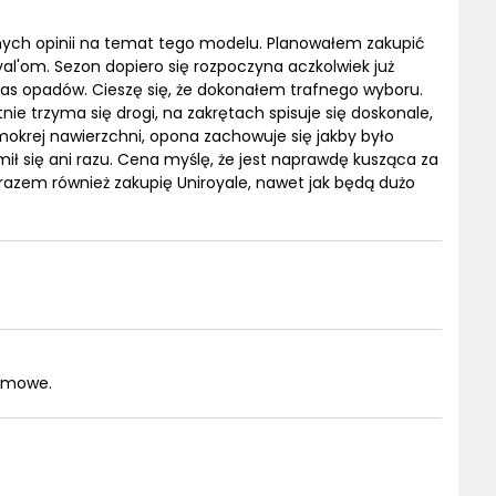
nych opinii na temat tego modelu. Planowałem zakupić
l'om. Sezon dopiero się rozpoczyna aczkolwiek już
zas opadów. Cieszę się, że dokonałem trafnego wyboru.
ie trzyma się drogi, na zakrętach spisuje się doskonale,
mokrej nawierzchni, opona zachowuje się jakby było
mił się ani razu. Cena myślę, że jest naprawdę kusząca za
azem również zakupię Uniroyale, nawet jak będą dużo
zimowe.