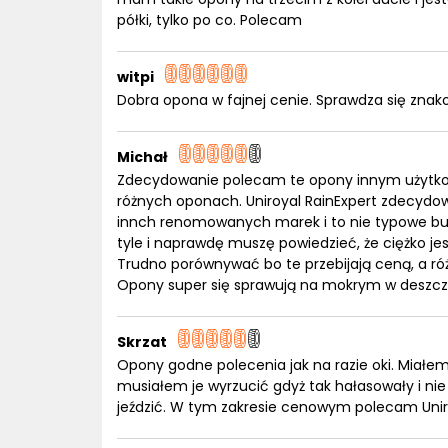
półki, tylko po co. Polecam
witpi
Dobra opona w fajnej cenie. Sprawdza się znak
Michał
Zdecydowanie polecam te opony innym użytk
różnych oponach. Uniroyal RainExpert zdecydo
innch renomowanych marek i to nie typowe budż
tyle i naprawdę muszę powiedzieć, że ciężko j
Trudno porównywać bo te przebijają ceną, a ró
Opony super się sprawują na mokrym w deszczo
Skrzat
Opony godne polecenia jak na razie oki. Miałem 
musiałem je wyrzucić gdyż tak hałasowały i nie
jeździć. W tym zakresie cenowym polecam Unir