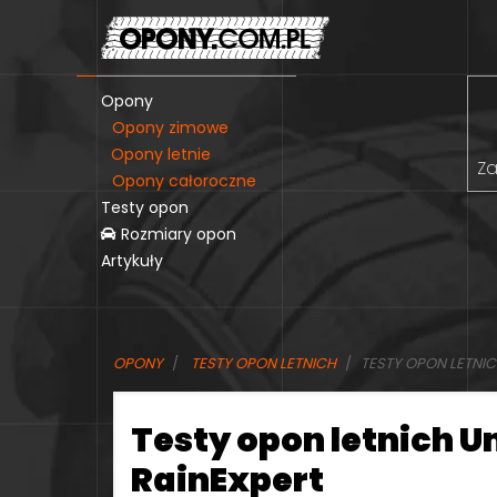
Opony
Opony zimowe
Opony letnie
Za
Opony całoroczne
Testy opon
Rozmiary opon
Artykuły
OPONY
TESTY OPON LETNICH
TESTY OPON LETNIC
Testy opon letnich U
RainExpert