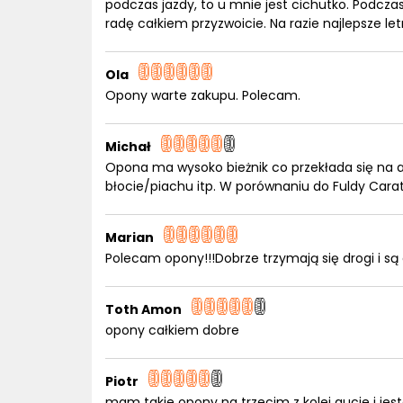
podczas jazdy, to u mnie jest cichutko. Podcza
radę całkiem przyzwoicie. Na razie najlepsze l
Ola
Opony warte zakupu. Polecam.
Michał
Opona ma wysoko bieżnik co przekłada się na am
błocie/piachu itp. W porównaniu do Fuldy Cara
Marian
Polecam opony!!!Dobrze trzymają się drogi i są
Toth Amon
opony całkiem dobre
Piotr
mam takie opony na trzecim z kolei aucie i j