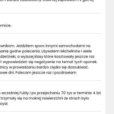
omicie.
ownikom. Jeździłem sporo innymi samochodami na
wanie godne polecenia. Używałem Michelinów i wiele
etówki, a wyższej klasy które kosztowały jeszcze raz
est wypowiedzieć się negatywnie na temat tych oponek.
żnicy w prowadzaniu bardzo ciężko się doszukiwać.
we dni. Polecam jeszcze raz i pozdrawiam
wcześniej Fuldy i po przejechaniu 70 tys w terminie 4 lat
 trzymały się na mokrej nawierzchni że strach było
oyal.