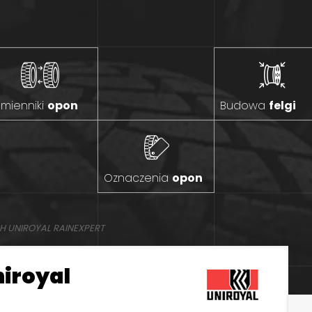
mienniki
opon
Budowa
felgi
Oznaczenia
opon
H UNIROYAL RAINEXPERT
niroyal