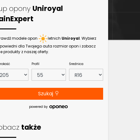
up opony
Uniroyal
ainExpert
rawdź modele opon
letnich
Uniroyal
. Wybierz
powiedni dla Twojego auta rozmiar opon i zobacz
e produkty z naszej oferty.
rokość
Profil
Średnica
Szukaj
powered by
obacz
także