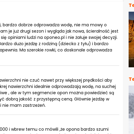
T
dni, bardzo dobrze odprowadza wodę, nie ma mowy o
am je już drugi sezon i wygląda jak nowa, ścieralność jest
 opiniami ludzi na oponeo.pl i nie żałuje swojej decyzji.
dzo dużo jeżdżę z rodziną (dziecko z tyłu) i bardzo
zapewnia. Ma szerokie rowki, co doskonale odprowadza
T
wierzchni nie czuć nawet przy większej prędkości aby
rej nawierzchni idealnie odprowadzają wodę, na suchej
łaśliwe , ale w tym segmencie opon można powiedzieć są
ć dobrą jakość z przystępną ceną. Głównie jeżdżę w
m i nie mam zastrzeżeń.
0 000 i wbrew temu co mówili ,że opona bardzo szumi