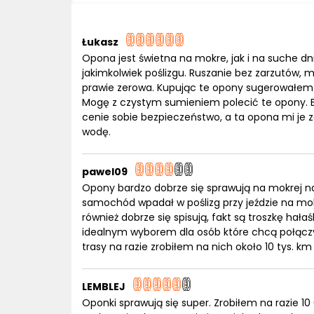
Łukasz
Opona jest świetna na mokre, jak i na suche 
jakimkolwiek poślizgu. Ruszanie bez zarzutów, m
prawie zerowa. Kupując te opony sugerowałem się
Mogę z czystym sumieniem polecić te opony. Bar
cenie sobie bezpieczeństwo, a ta opona mi je 
wodę.
pawel09
Opony bardzo dobrze się sprawują na mokrej na
samochód wpadał w poślizg przy jeździe na mok
również dobrze się spisują, fakt są troszkę ha
idealnym wyborem dla osób które chcą połączy
trasy na razie zrobiłem na nich około 10 tys. k
LEMBLEJ
Oponki sprawują się super. Zrobiłem na razie 1