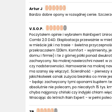
Artur J
Bardzo dobre opony w rozsądnej cenie. Szcze
V.S.O.P.
Poczytałem opinie i wybrałem RainExpert Uniroal
Combi 2.0 D4D. Eksploatacja przeważnie w mieśc
w mieście jak i na trasie - świetna przyczepno
przekraczałem 120km. Komfort - wyśmienity, 
domu i firmie) i te z górnej półki ponad dwukr
zachwycony. Na mokrej nawierzchni nawet w zak
czy nadsterowności. Hamowanie na mokrej nawie
ma szansy się włączyć. Ścieralność - pierwszy 
jakichkolwiek oznak zużycia bieżnika co mnie j
- będąc zachwycony tymi oponami kupiłem też
absolutnie nie polecam, po niecałych 15 tys. km
chyba najgorszy chiński czy indyjski chłam wi
Wracając do letnich Rain Expert - w pełni pole
ZB