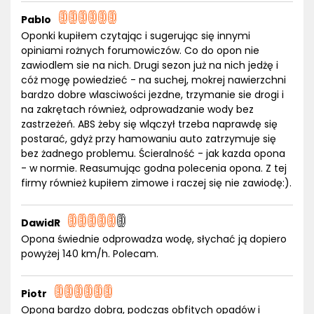
Pablo
Oponki kupiłem czytając i sugerując się innymi
opiniami rożnych forumowiczów. Co do opon nie
zawiodlem sie na nich. Drugi sezon już na nich jedżę i
cóż mogę powiedzieć - na suchej, mokrej nawierzchni
bardzo dobre wlasciwości jezdne, trzymanie sie drogi i
na zakrętach również, odprowadzanie wody bez
zastrzeżeń. ABS żeby się wlączył trzeba naprawdę się
postarać, gdyż przy hamowaniu auto zatrzymuje się
bez żadnego problemu. Ścieralność - jak kazda opona
- w normie. Reasumując godna polecenia opona. Z tej
firmy również kupiłem zimowe i raczej się nie zawiodę:).
DawidR
Opona świednie odprowadza wodę, słychać ją dopiero
powyżej 140 km/h. Polecam.
Piotr
Opona bardzo dobra, podczas obfitych opadów i