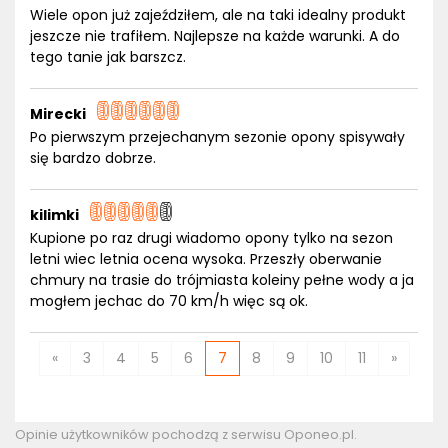
Wiele opon już zajeździłem, ale na taki idealny produkt
jeszcze nie trafiłem. Najlepsze na każde warunki. A do
tego tanie jak barszcz.
Mirecki
Po pierwszym przejechanym sezonie opony spisywały
się bardzo dobrze.
kilimki
Kupione po raz drugi wiadomo opony tylko na sezon
letni wiec letnia ocena wysoka. Przeszły oberwanie
chmury na trasie do trójmiasta koleiny pełne wody a ja
mogłem jechac do 70 km/h więc są ok.
«
3
4
5
6
7
8
9
10
11
»
Opinie użytkowników pochodzą z serwisu Oponeo.pl.