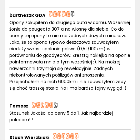
barthezzk GDA
Opony zakupiłem do drugiego auta w domu. Wcześniej
żonie do peugeota 307 a na wiosnę dla siebie. Co do
oceny tej opony to nie ma żadnych dużych minusów.
Jako, że to opona typowo deszczowa zauważyłem
nieduży wzrost spalania paliwa (0,5 l/100km) w
porównaniu do goodyearów. Zresztą naklejka na oponie
poinformowała mnie o tym wcześniej :). Na mokrej
nawierzchni trzymają się rewelacyjnie. Żadnych
niekontrolowanych poślizgów ani znoszenia.
Przejechałem na nich 6000km i nie zauważyłem żeby
się choć troszkę starła. No i ma bardzo fajny wygląd :).
Tomasz
Stosunek Jakości do ceny 5 do 1. Jak najbardziej
polecam!!!
Stach Wierzbicki