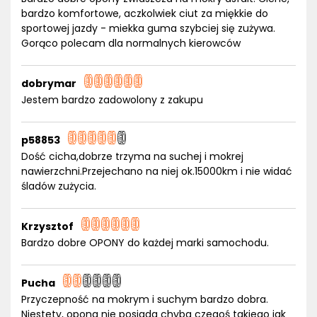
bardzo komfortowe, aczkolwiek ciut za miękkie do
sportowej jazdy - miekka guma szybciej się zużywa.
Gorąco polecam dla normalnych kierowców
dobrymar
Jestem bardzo zadowolony z zakupu
p58853
Dość cicha,dobrze trzyma na suchej i mokrej
nawierzchni.Przejechano na niej ok.15000km i nie widać
śladów zużycia.
Krzysztof
Bardzo dobre OPONY do każdej marki samochodu.
Pucha
Przyczepność na mokrym i suchym bardzo dobra.
Niestety, opona nie posiada chyba czegoś takiego jak