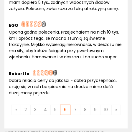
mam dopiero 5 tys., żadnych widocznych śladów
zużycia. Polecam, zwłaszcza za taką atrakcyjną cenę.
EGO
Opona godna polecenia. Przejechałem na nich 10 tys.
km i oprócz tego, że mocno szumią są świetne
trakcyjnie. Miękko wybierają nierówności, w deszczu nie
ma siły, aby kałuża ściągała przy gwałtownym
wjechaniu. Hamowanie i w deszczu, i na sucho super.
Robertto
Dobra relacja ceny do jakości - dobra przyczepność,
czuję się w nich bezpiecznie na drodze mimo dość
dużej masy pojazdu.
«
2
3
4
5
6
7
8
9
10
»