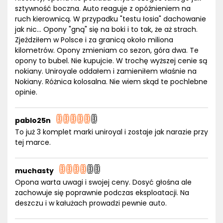
sztywność boczna. Auto reaguje z opóźnieniem na
ruch kierownicą. W przypadku "testu łosia" dachowanie
jak nic... Opony "gną" się na boki i to tak, że aż strach.
Zjeździłem w Polsce i za granicą około miliona
kilometrów. Opony zmieniam co sezon, góra dwa. Te
opony to bubel. Nie kupujcie. W trochę wyższej cenie są
nokiany. Uniroyale oddałem i zamieniłem właśnie na
Nokiany. Różnica kolosalna. Nie wiem skąd te pochlebne
opinie.
pablo25n
To już 3 komplet marki uniroyal i zostaje jak narazie przy
tej marce.
muchasty
Opona warta uwagi i swojej ceny. Dosyć głośna ale
zachowuje się poprawnie podczas eksploatacji. Na
deszczu i w kałużach prowadzi pewnie auto.