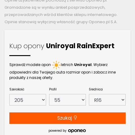
Opinie użytkowników pochodzą z serwisu Oponeo.pl.
Gromadzone są w wyniku ankiet posprzedażowych,
przeprowadzanych wśród klientów sklepu internetowego.
Opinie stanowią wyłączną własność grupy Oponeo.pl S.A.
Kup opony
Uniroyal RainExpert
Sprawdź modele opon
letnich
Uniroyal
. Wybierz
odpowiedni dla Twojego auta rozmiar opon i zobacz inne
produkty z naszej oferty.
Szerokość
Profil
Średnica
Szukaj
powered by