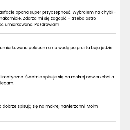
 asfacie opona super przyczepność. Wybrałem na chybił-
o znakomicie. Zdarza mi się zagapić - trzeba ostro
ość umiarkowana. Pozdrawiam
a umiarkowana polecam a na wodę po prostu baja jedzie
imatyczne. Świetnie spisuje się na mokrej nawierzchni a
olecam.
 dobrze spisują się na mokrej nawierzchni. Moim