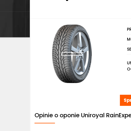
P
M
S
U
O
Sp
Opinie o oponie Uniroyal RainExpe