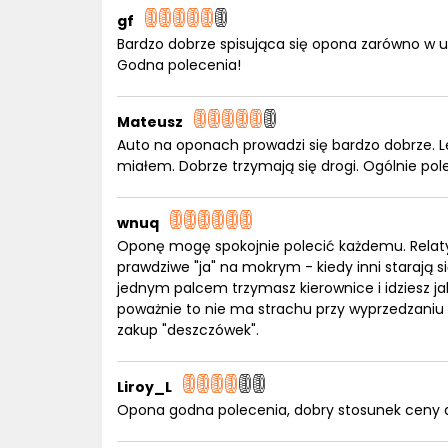
gf
Bardzo dobrze spisująca się opona zarówno w um
Godna polecenia!
Mateusz
Auto na oponach prowadzi się bardzo dobrze. Le
miałem. Dobrze trzymają się drogi. Ogólnie po
wnuq
Oponę mogę spokojnie polecić każdemu. Relaty
prawdziwe "ja" na mokrym - kiedy inni starają
jednym palcem trzymasz kierownice i idziesz jak
poważnie to nie ma strachu przy wyprzedzaniu n
zakup "deszczówek".
Liroy_L
Opona godna polecenia, dobry stosunek ceny d