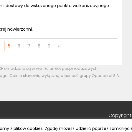
n i dostawy do wskazanego punktu wulkanizacyjnego
rej nawierzchni.
4
5
6
7
8
9
»
. Gromadzone są w wyniku ankiet posprzedażowych,
ego. Opinie stanowią wyłączną własność grupy Oponeo.pl S.A.
Copyright
tamy z plików cookies. Zgodę możesz udzielić poprzez zamknięci