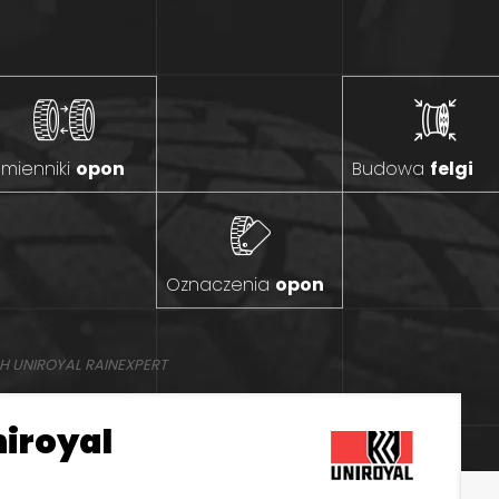
mienniki
opon
Budowa
felgi
Oznaczenia
opon
H UNIROYAL RAINEXPERT
niroyal