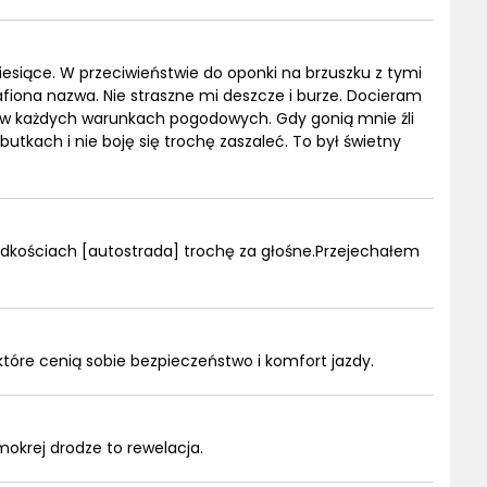
miesiące. W przeciwieństwie do oponki na brzuszku z tymi
rafiona nazwa. Nie straszne mi deszcze i burze. Docieram
 w każdych warunkach pogodowych. Gdy gonią mnie źli
tkach i nie boję się trochę zaszaleć. To był świetny
dkościach [autostrada] trochę za głośne.Przejechałem
tóre cenią sobie bezpieczeństwo i komfort jazdy.
okrej drodze to rewelacja.