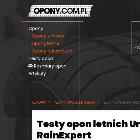
Opony
Opony zimowe
Opony letnie
Za
Opony całoroczne
Testy opon
Rozmiary opon
Artykuły
OPONY
TESTY OPON LETNICH
TESTY OPON LETNIC
Testy opon letnich U
RainExpert