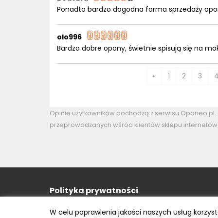
Ponadto bardzo dogodna forma sprzedaży opo
olo996
Bardzo dobre opony, świetnie spisują się na mok
«
1
2
3
Opinie użytkowników pochodzą z serwisu Oponeo.pl
przeprowadzanych wśród klientów sklepu internetow
Polityka prywatności
e-mail: kontakt@opony.com.pl
W celu poprawienia jakości naszych usług korzys