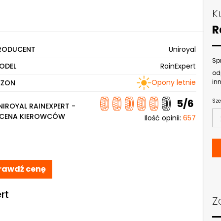
K
R
RODUCENT
Uniroyal
Sp
ODEL
RainExpert
od
Opony letnie
inn
EZON
5/6
Sze
NIROYAL RAINEXPERT -
CENA KIEROWCÓW
Ilość opinii:
657
rawdź cenę
rt
Z