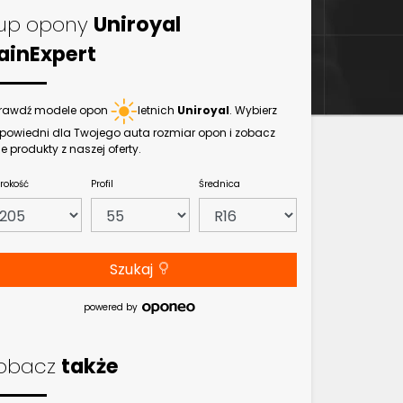
up opony
Uniroyal
ainExpert
rawdź modele opon
letnich
Uniroyal
. Wybierz
powiedni dla Twojego auta rozmiar opon i zobacz
e produkty z naszej oferty.
rokość
Profil
Średnica
Szukaj
powered by
obacz
także