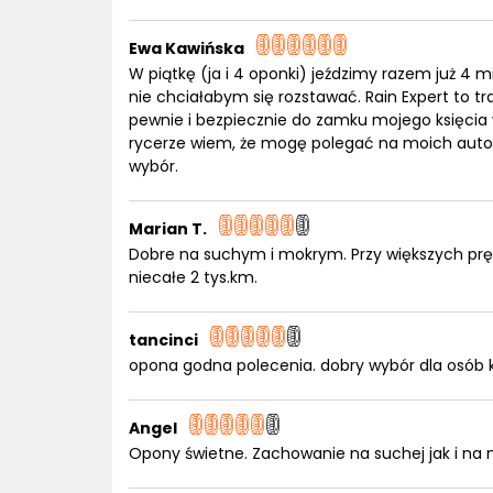
Ewa Kawińska
W piątkę (ja i 4 oponki) jeździmy razem już 4 
nie chciałabym się rozstawać. Rain Expert to t
pewnie i bezpiecznie do zamku mojego księcia
rycerze wiem, że mogę polegać na moich autobu
wybór.
Marian T.
Dobre na suchym i mokrym. Przy większych prę
niecałe 2 tys.km.
tancinci
opona godna polecenia. dobry wybór dla osób k
Angel
Opony świetne. Zachowanie na suchej jak i na m