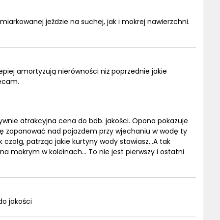
iarkowanej jeździe na suchej, jak i mokrej nawierzchni.
piej amortyzują nierówności niż poprzednie jakie
lecam.
wnie atrakcyjna cena do bdb. jakości. Opona pokazuje
 się zapanować nad pojazdem przy wjechaniu w wodę ty
 czołg, patrząc jakie kurtyny wody stawiasz...A tak
a mokrym w koleinach... To nie jest pierwszy i ostatni
o jakości