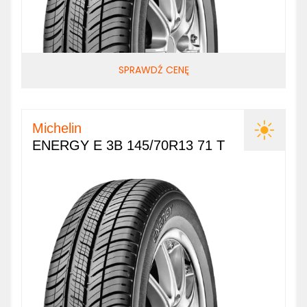
SPRAWDŹ CENĘ
Michelin
ENERGY E 3B 145/70R13 71 T