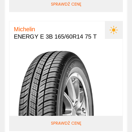
SPRAWDŹ CENĘ
Michelin
ENERGY E 3B 165/60R14 75 T
SPRAWDŹ CENĘ