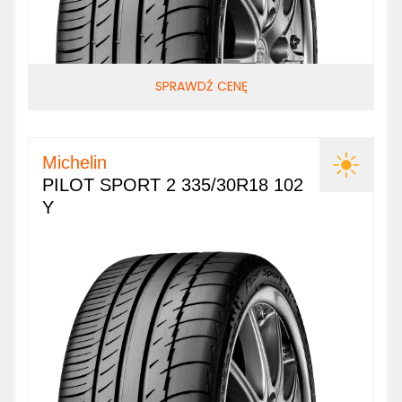
SPRAWDŹ CENĘ
Michelin
PILOT SPORT 2 335/30R18 102
Y