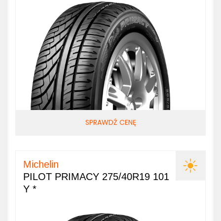
SPRAWDŹ CENĘ
Michelin
PILOT PRIMACY 275/40R19 101
Y *