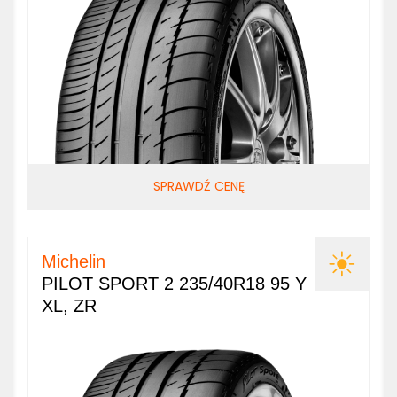
SPRAWDŹ CENĘ
Michelin
PILOT SPORT 2 235/40R18 95 Y
XL, ZR