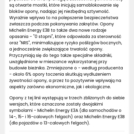
są otwarte mostki, które inicjują samoblokowanie się
bloków opony, nadając jej niezbędną sztywność.
Wyraźnie wpływa to na polepszenie bezpieczeństwa
zwłaszcza podczas pokonywania zakrętów. Opony
Michelin Energy E3B to także dwa nowe rodzaje
opasania - "0 stopni", które odpowiada za sterowność
oraz "NRS", minimalizujące ryzyko poślizgów bocznych,
a jednocześnie zwiększające trwałość opony.
Przyczyniają się do tego także specjalne składniki,
uwzględnione w mieszance wykorzystanej przy
budowie bieżnika. Zmniejszone o - według producenta
- około 6% opory toczenia skutkują wydłużeniem
żywotności opony, a przez to pozytywnie wpływają na
aspekty zarówno ekonomiczne, jak i ekologiczne.
Opony z tej linii występują w trzech zbliżonych do siebie
wersjach, które oznaczone zostały dwojakimi
symbolami - Michelin Energy E3A (dla samochodów o
14-, 15- i 16-calowych felgach) oraz Michelin Energy E3B
(dla pojazdów o 13-calowych felgach).