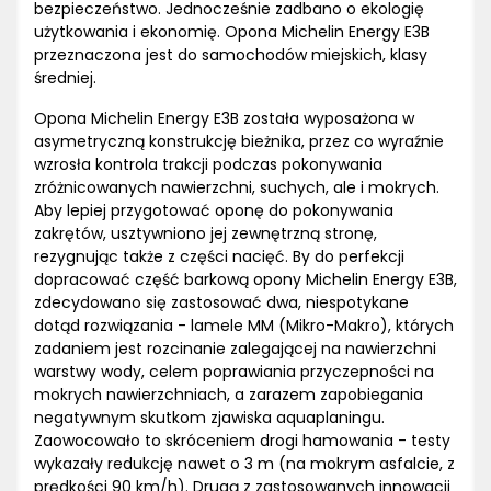
bezpieczeństwo. Jednocześnie zadbano o ekologię
użytkowania i ekonomię. Opona Michelin Energy E3B
przeznaczona jest do samochodów miejskich, klasy
średniej.
Opona Michelin Energy E3B została wyposażona w
asymetryczną konstrukcję bieżnika, przez co wyraźnie
wzrosła kontrola trakcji podczas pokonywania
zróżnicowanych nawierzchni, suchych, ale i mokrych.
Aby lepiej przygotować oponę do pokonywania
zakrętów, usztywniono jej zewnętrzną stronę,
rezygnując także z części nacięć. By do perfekcji
dopracować część barkową opony Michelin Energy E3B,
zdecydowano się zastosować dwa, niespotykane
dotąd rozwiązania - lamele MM (Mikro-Makro), których
zadaniem jest rozcinanie zalegającej na nawierzchni
warstwy wody, celem poprawiania przyczepności na
mokrych nawierzchniach, a zarazem zapobiegania
negatywnym skutkom zjawiska aquaplaningu.
Zaowocowało to skróceniem drogi hamowania - testy
wykazały redukcję nawet o 3 m (na mokrym asfalcie, z
prędkości 90 km/h). Drugą z zastosowanych innowacji