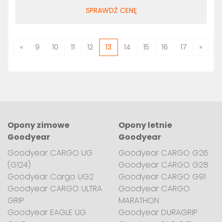
SPRAWDŹ CENĘ
«
9
10
11
12
13
14
15
16
17
»
Opony zimowe
Opony letnie
Goodyear
Goodyear
Goodyear CARGO UG
Goodyear CARGO G26
(G124)
Goodyear CARGO G28
Goodyear Cargo UG2
Goodyear CARGO G91
Goodyear CARGO ULTRA
Goodyear CARGO
GRIP
MARATHON
Goodyear EAGLE UG
Goodyear DURAGRIP