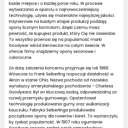
każde miejsce i o każdej porze roku. W procesie
wytwarzania w oparciu o najnowocześniejszą
technologię, używa się materiałów najwyższej jakości.
Inżynierowie na każdym etapie produkcji poddają
opony licznym kontrolom, dzięki czemu masz
pewność, że kupujesz produkt, który Cię nie zawiedzie.
To wszystko przenosi się na popularność marki
Goodyear wśród kierowców na całym świecie. W
ofercie firmy znajdziemy opony sezonowe i
całoroczne.
Za datę założenia koncernu przyjmuje się rok 1989.
Wówczas to Frank Seiberling rozpoczął działalność w
Akron w stanie Ohio. Nazwa pochodzi od nazwiska
wynalazcy amerykańskiego pochodzenia - Charlesa
Goodyeara. Był on kluczową osobą, odpowiedzialną za
rozwój przemysłu gumowego. Opatentował
technologię produkowania gumy oraz wulkanizacji
kauczuku. Fabryka Seiberlinga produkowała
początkowo opony dla rowerów i karet. To wystarczyło,
by zyskać popularność. W 1907 roku ogumienie