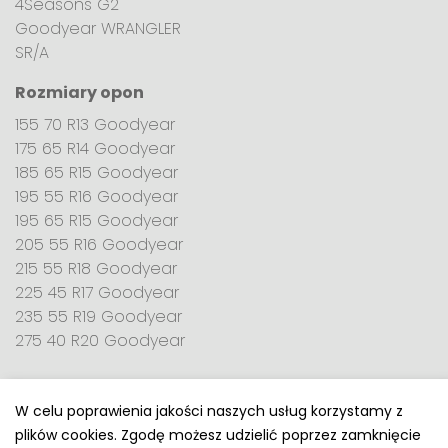
4Seasons G2
Goodyear WRANGLER
SR/A
Rozmiary opon
155 70 R13 Goodyear
175 65 R14 Goodyear
185 65 R15 Goodyear
195 55 R16 Goodyear
195 65 R15 Goodyear
205 55 R16 Goodyear
215 55 R18 Goodyear
225 45 R17 Goodyear
235 55 R19 Goodyear
275 40 R20 Goodyear
W celu poprawienia jakości naszych usług korzystamy z
plików cookies. Zgodę możesz udzielić poprzez zamknięcie