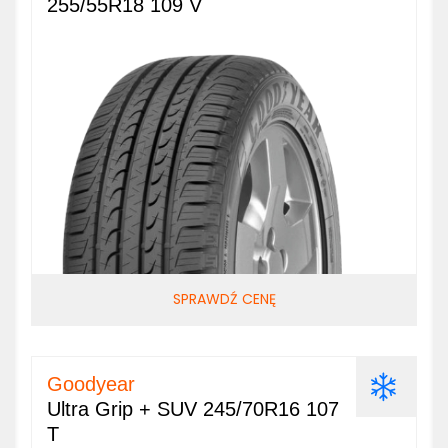
255/55R18 109 V
SPRAWDŹ CENĘ
Goodyear
Ultra Grip + SUV 245/70R16 107
T