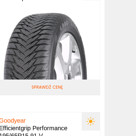
SPRAWDŹ CENĘ
Goodyear
Efficientgrip Performance
195/65R15 91 V