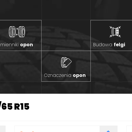
mienniki
opon
Budowa
felgi
Oznaczenia
opon
65 R15