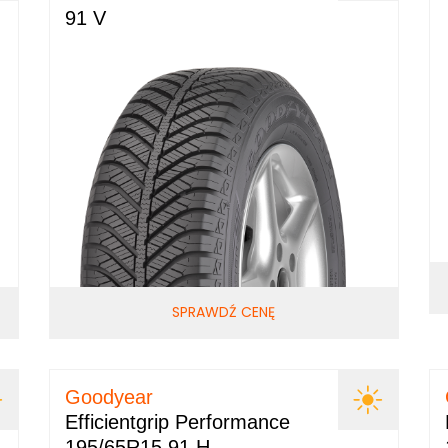
91 V
SPRAWDŹ CENĘ
Goodyear
Efficientgrip Performance
195/65R15 91 H