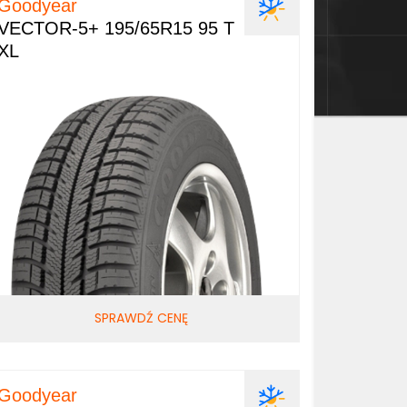
Goodyear
VECTOR-5+ 195/65R15 95 T
XL
SPRAWDŹ CENĘ
Goodyear