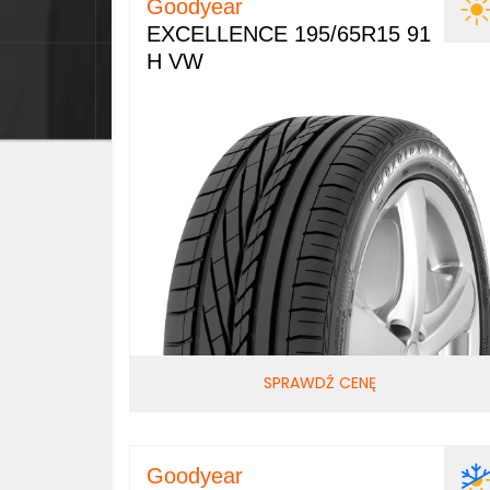
Goodyear
EXCELLENCE 195/65R15 91
H VW
SPRAWDŹ CENĘ
Goodyear