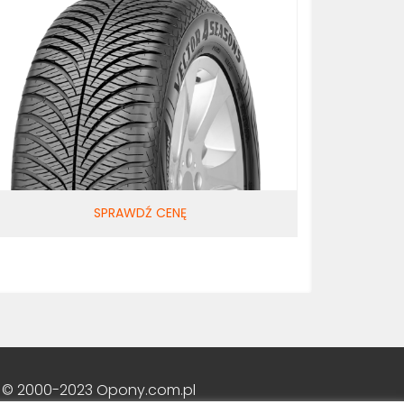
SPRAWDŹ CENĘ
 © 2000-2023 Opony.com.pl