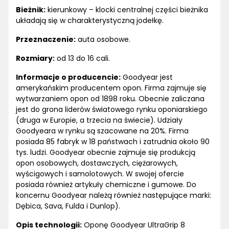
Bieżnik:
kierunkowy – klocki centralnej części bieżnika
układają się w charakterystyczną jodełkę.
Przeznaczenie:
auta osobowe.
Rozmiary:
od 13 do 16 cali.
Informacje o producencie:
Goodyear jest
amerykańskim producentem opon. Firma zajmuje się
wytwarzaniem opon od 1898 roku. Obecnie zaliczana
jest do grona liderów światowego rynku oponiarskiego
(druga w Europie, a trzecia na świecie). Udziały
Goodyeara w rynku są szacowane na 20%. Firma
posiada 85 fabryk w 18 państwach i zatrudnia około 90
tys. ludzi. Goodyear obecnie zajmuje się produkcją
opon osobowych, dostawczych, ciężarowych,
wyścigowych i samolotowych. W swojej ofercie
posiada również artykuły chemiczne i gumowe. Do
koncernu Goodyear należą również następujące marki:
Dębica, Sava, Fulda i Dunlop).
Opis technologii:
Oponę Goodyear UltraGrip 8