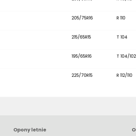
205/75R16
R 110
215/65R15
T 104
195/65R16
T 104/102
225/70R15
R 112/110
Opony letnie
O