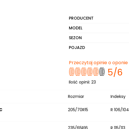
PRODUCENT
MODEL
SEZON
POJAZD
Przeczytaj opinie o opon
5
/6
Ilość opinii:
23
Rozmiar
Indeksy
C
205/70R15
R 106/104
235/65R16
R 115/113