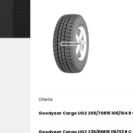
Oferta
Goodyear Cargo UG2 205/70R15 106/104 R 
Goodyear Cargo UG2 235/65R16 115/113 R C