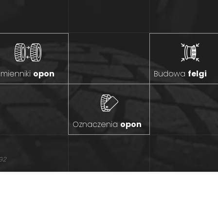
mienniki
opon
Budowa
felgi
Oznaczenia
opon
G2