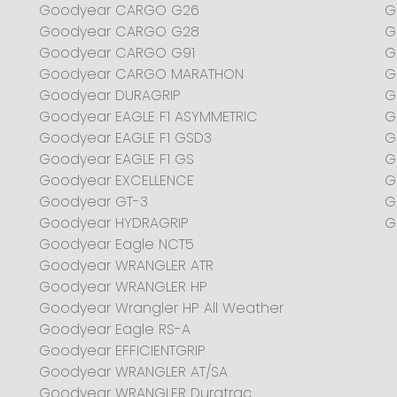
Goodyear CARGO G26
G
Goodyear CARGO G28
G
Goodyear CARGO G91
G
Goodyear CARGO MARATHON
G
Goodyear DURAGRIP
G
Goodyear EAGLE F1 ASYMMETRIC
G
Goodyear EAGLE F1 GSD3
G
Goodyear EAGLE F1 GS
G
Goodyear EXCELLENCE
G
Goodyear GT-3
G
Goodyear HYDRAGRIP
G
Goodyear Eagle NCT5
Goodyear WRANGLER ATR
Goodyear WRANGLER HP
Goodyear Wrangler HP All Weather
Goodyear Eagle RS-A
Goodyear EFFICIENTGRIP
Goodyear WRANGLER AT/SA
Goodyear WRANGLER Duratrac