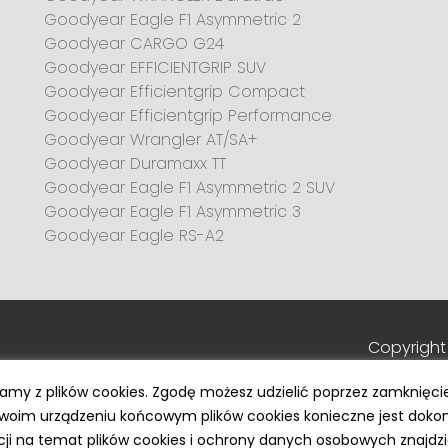
Goodyear Eagle F1 Asymmetric 2
Goodyear CARGO G24
Goodyear EFFICIENTGRIP SUV
Goodyear Efficientgrip Compact
Goodyear Efficientgrip Performance
Goodyear Wrangler AT/SA+
Goodyear Duramaxx TT
Goodyear Eagle F1 Asymmetric 2 SUV
Goodyear Eagle F1 Asymmetric 3
Goodyear Eagle RS-A2
Copyright
tamy z plików cookies. Zgodę możesz udzielić poprzez zamknięci
Twoim urządzeniu końcowym plików cookies konieczne jest doko
acji na temat plików cookies i ochrony danych osobowych znajdz