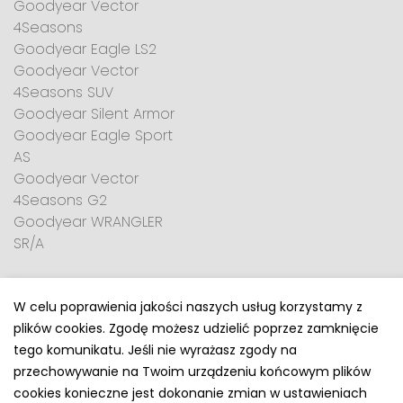
Goodyear Vector
4Seasons
Goodyear Eagle LS2
Goodyear Vector
4Seasons SUV
Goodyear Silent Armor
Goodyear Eagle Sport
AS
Goodyear Vector
4Seasons G2
Goodyear WRANGLER
SR/A
W celu poprawienia jakości naszych usług korzystamy z
plików cookies. Zgodę możesz udzielić poprzez zamknięcie
Polityka prywatności
tego komunikatu. Jeśli nie wyrażasz zgody na
e-mail: kontakt@opony.com.pl
przechowywanie na Twoim urządzeniu końcowym plików
cookies konieczne jest dokonanie zmian w ustawieniach
Copyright © 2000-2023 Opony.com.pl