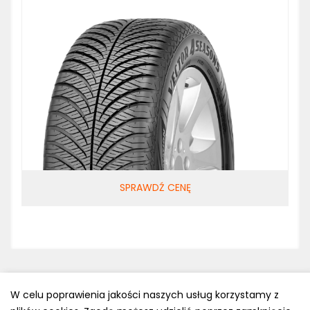
SPRAWDŹ CENĘ
W celu poprawienia jakości naszych usług korzystamy z