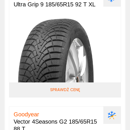
Ultra Grip 9 185/65R15 92 T XL
SPRAWDŹ CENĘ
Goodyear
Vector 4Seasons G2 185/65R15
88 T