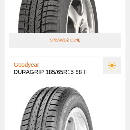
SPRAWDŹ CENĘ
Goodyear
DURAGRIP 185/65R15 88 H