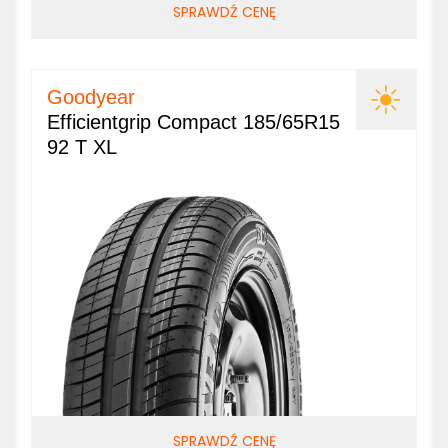
SPRAWDŹ CENĘ
Goodyear
Efficientgrip Compact 185/65R15
92 T XL
SPRAWDŹ CENĘ