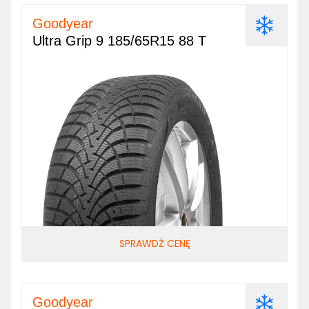
Goodyear
Ultra Grip 9 185/65R15 88 T
SPRAWDŹ CENĘ
Goodyear