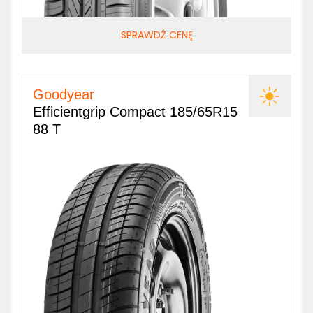
SPRAWDŹ CENĘ
Goodyear
Efficientgrip Compact 185/65R15
88 T