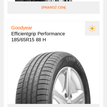
SPRAWDŹ CENĘ
Goodyear
Efficientgrip Performance
185/65R15 88 H