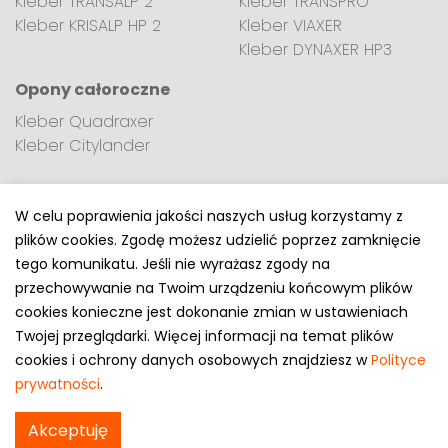
Kleber TRANSALP 2
Kleber TRANSPRO
Kleber KRISALP HP 2
Kleber VIAXER
Kleber DYNAXER HP3
Opony całoroczne
Kleber Quadraxer
Kleber Citylander
W celu poprawienia jakości naszych usług korzystamy z
plików cookies. Zgodę możesz udzielić poprzez zamknięcie
Polityka prywatności
tego komunikatu. Jeśli nie wyrażasz zgody na
e-mail: kontakt@opony.com.pl
przechowywanie na Twoim urządzeniu końcowym plików
cookies konieczne jest dokonanie zmian w ustawieniach
Copyright © 2000-2023 Opony.com.pl
Twojej przeglądarki. Więcej informacji na temat plików
cookies i ochrony danych osobowych znajdziesz w
Polityce
prywatności
.
Akceptuję