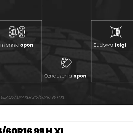
mienniki
opon
Budowa
felgi
Oznaczenia
opon
EBER QUADRAXER 215/60R16 99 H XL
/60R16 99 H XL