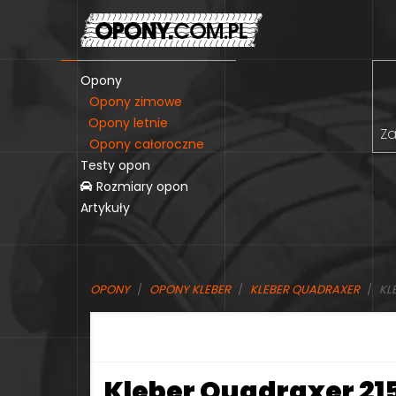
Opony
Opony zimowe
Opony letnie
Za
Opony całoroczne
Testy opon
Rozmiary opon
Artykuły
OPONY
OPONY KLEBER
KLEBER QUADRAXER
KL
Kleber Quadraxer 215