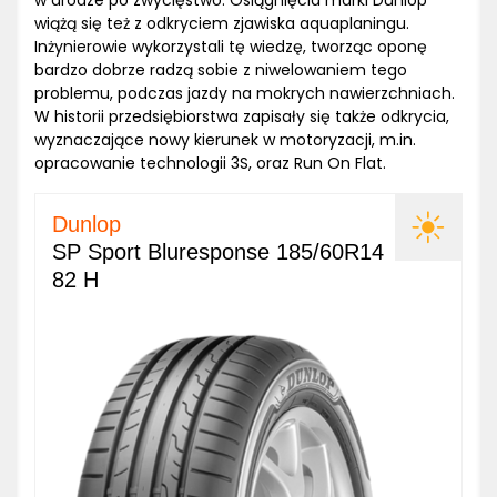
w drodze po zwycięstwo. Osiągnięcia marki Dunlop
wiążą się też z odkryciem zjawiska aquaplaningu.
Inżynierowie wykorzystali tę wiedzę, tworząc oponę
bardzo dobrze radzą sobie z niwelowaniem tego
problemu, podczas jazdy na mokrych nawierzchniach.
W historii przedsiębiorstwa zapisały się także odkrycia,
wyznaczające nowy kierunek w motoryzacji, m.in.
opracowanie technologii 3S, oraz Run On Flat.
Dunlop
SP Sport Bluresponse 185/60R14
82 H