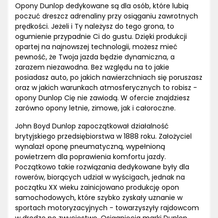
Opony Dunlop dedykowane są dla osób, które lubią
poczuć dreszcz adrenaliny przy osiąganiu zawrotnych
prędkości. Jeżeli i Ty należysz do tego grona, to
ogumienie przypadnie Ci do gustu. Dzięki produkcji
opartej na najnowszej technologii, możesz mieć
pewność, że Twoja jazda będzie dynamiczna, a
zarazem niezawodna. Bez względu na to jakie
posiadasz auto, po jakich nawierzchniach się poruszasz
oraz w jakich warunkach atmosferycznych to robisz -
opony Dunlop Cię nie zawiodą. W ofercie znajdziesz
zarówno opony letnie, zimowe, jak i całoroczne.
John Boyd Dunlop zapoczątkował działalność
brytyjskiego przedsiębiorstwa w 1888 roku. Założyciel
wynalazł oponę pneumatyczną, wypełnioną
powietrzem dla poprawienia komfortu jazdy.
Początkowo takie rozwiązania dedykowane były dla
rowerów, biorących udział w wyścigach, jednak na
początku XX wieku zainicjowano produkcję opon
samochodowych, które szybko zyskały uznanie w
sportach motoryzacyjnych - towarzyszyły rajdowcom