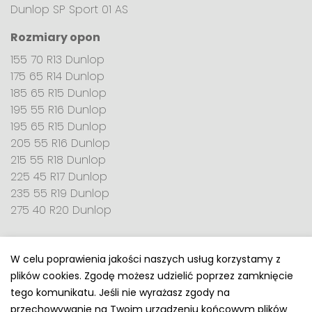
Dunlop SP Sport 01 AS
Rozmiary opon
155 70 R13 Dunlop
175 65 R14 Dunlop
185 65 R15 Dunlop
195 55 R16 Dunlop
195 65 R15 Dunlop
205 55 R16 Dunlop
215 55 R18 Dunlop
225 45 R17 Dunlop
235 55 R19 Dunlop
275 40 R20 Dunlop
W celu poprawienia jakości naszych usług korzystamy z
plików cookies. Zgodę możesz udzielić poprzez zamknięcie
Polityka prywatności
tego komunikatu. Jeśli nie wyrażasz zgody na
e-mail: kontakt@opony.com.pl
przechowywanie na Twoim urządzeniu końcowym plików