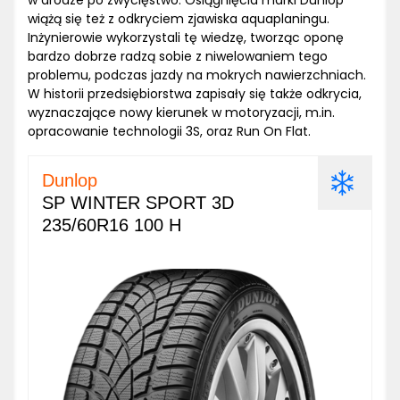
w drodze po zwycięstwo. Osiągnięcia marki Dunlop
wiążą się też z odkryciem zjawiska aquaplaningu.
Inżynierowie wykorzystali tę wiedzę, tworząc oponę
bardzo dobrze radzą sobie z niwelowaniem tego
problemu, podczas jazdy na mokrych nawierzchniach.
W historii przedsiębiorstwa zapisały się także odkrycia,
wyznaczające nowy kierunek w motoryzacji, m.in.
opracowanie technologii 3S, oraz Run On Flat.
Dunlop
SP WINTER SPORT 3D
235/60R16 100 H