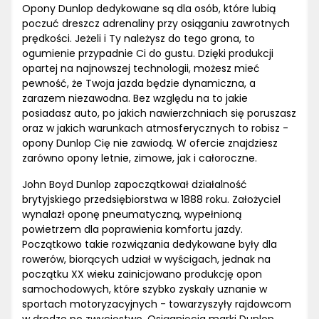
Opony Dunlop dedykowane są dla osób, które lubią
poczuć dreszcz adrenaliny przy osiąganiu zawrotnych
prędkości. Jeżeli i Ty należysz do tego grona, to
ogumienie przypadnie Ci do gustu. Dzięki produkcji
opartej na najnowszej technologii, możesz mieć
pewność, że Twoja jazda będzie dynamiczna, a
zarazem niezawodna. Bez względu na to jakie
posiadasz auto, po jakich nawierzchniach się poruszasz
oraz w jakich warunkach atmosferycznych to robisz -
opony Dunlop Cię nie zawiodą. W ofercie znajdziesz
zarówno opony letnie, zimowe, jak i całoroczne.
John Boyd Dunlop zapoczątkował działalność
brytyjskiego przedsiębiorstwa w 1888 roku. Założyciel
wynalazł oponę pneumatyczną, wypełnioną
powietrzem dla poprawienia komfortu jazdy.
Początkowo takie rozwiązania dedykowane były dla
rowerów, biorących udział w wyścigach, jednak na
początku XX wieku zainicjowano produkcję opon
samochodowych, które szybko zyskały uznanie w
sportach motoryzacyjnych - towarzyszyły rajdowcom