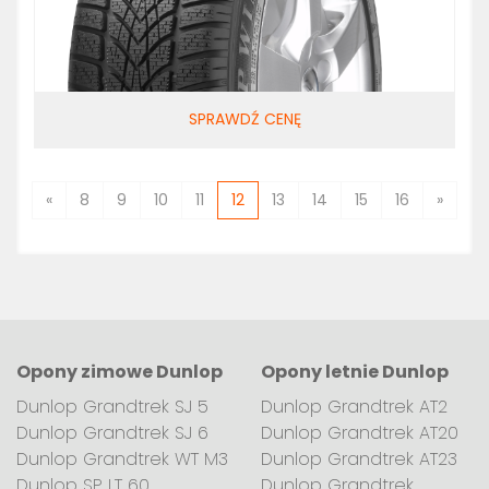
SPRAWDŹ CENĘ
«
8
9
10
11
12
13
14
15
16
»
Opony zimowe Dunlop
Opony letnie Dunlop
Dunlop Grandtrek SJ 5
Dunlop Grandtrek AT2
Dunlop Grandtrek SJ 6
Dunlop Grandtrek AT20
Dunlop Grandtrek WT M3
Dunlop Grandtrek AT23
Dunlop SP LT 60
Dunlop Grandtrek