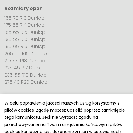
Rozmiary opon
155 70 R13 Dunlop
175 65 R14 Dunlop
185 65 R15 Dunlop
195 55 R16 Dunlop
195 65 R15 Dunlop
205 55 R16 Dunlop
215 55 R18 Dunlop
225 45 R17 Dunlop
235 55 R19 Dunlop
275 40 R20 Dunlop
W celu poprawienia jakości naszych usług korzystamy z
plików cookies. Zgodę możesz udzielić poprzez zamknięcie
Polityka prywatności
tego komunikatu. Jeśli nie wyrażasz zgody na
e-mail: kontakt@opony.com.pl
przechowywanie na Twoim urządzeniu końcowym plików
cookies konieczne jest dokonanie zmian w ustawieniach