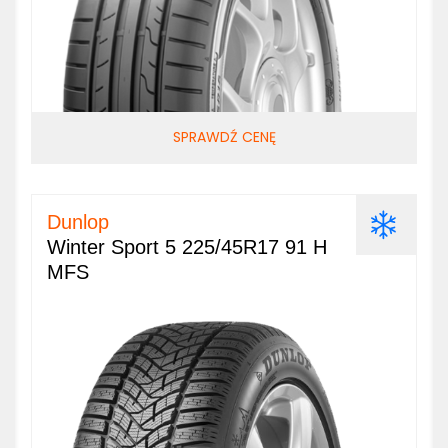
SPRAWDŹ CENĘ
Dunlop
Winter Sport 5 225/45R17 91 H
MFS