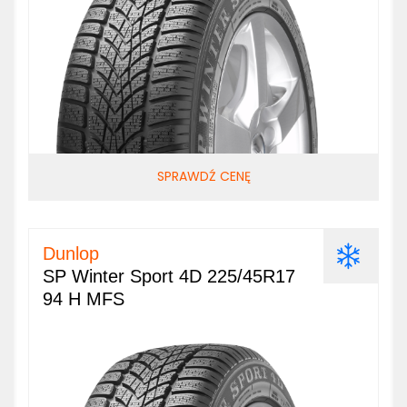
SPRAWDŹ CENĘ
Dunlop
SP Winter Sport 4D 225/45R17
94 H MFS