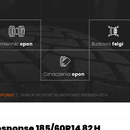
mienniki
opon
Budowa
felgi
Oznaczenia
opon
ESPONSE
DUNLOP SP SPORT BLURESPONSE 185/60R14 82 H
esponse 185/60R14 82 H