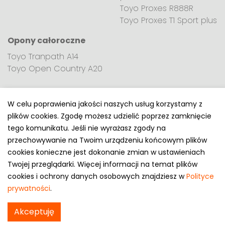
Toyo Proxes R888R
Toyo Proxes T1 Sport plus
Opony całoroczne
Toyo Tranpath A14
Toyo Open Country A20
W celu poprawienia jakości naszych usług korzystamy z
plików cookies. Zgodę możesz udzielić poprzez zamknięcie
Polityka prywatności
tego komunikatu. Jeśli nie wyrażasz zgody na
e-mail: kontakt@opony.com.pl
przechowywanie na Twoim urządzeniu końcowym plików
cookies konieczne jest dokonanie zmian w ustawieniach
Copyright © 2000-2023 Opony.com.pl
Twojej przeglądarki. Więcej informacji na temat plików
cookies i ochrony danych osobowych znajdziesz w
Polityce
prywatności
.
Akceptuję