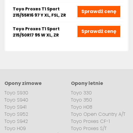
Toyo Proxes T1 Sport
Sprawdź cenę
215/55R16 97 Y XL, FSL, ZR
Toyo Proxes T1 Sport
Sprawdź cenę
215/50R17 95 W XL, ZR
Opony zimowe
Opony letnie
Toyo S930
Toyo 330
Toyo S940
Toyo 350
Toyo S941
Toyo H08
Toyo S952
Toyo Open Country A/T
Toyo S942
Toyo Proxes CF-1
Toyo H09
Toyo Proxes S/T