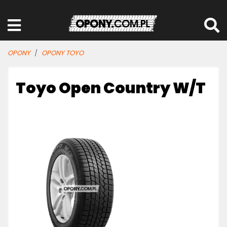
OPONY
OPONY TOYO
Toyo Open Country W/T