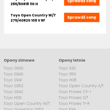
Sprawdź cenę
265/60R18 110 H
Toyo Open Country W/T
Sprawdź cenę
275/40R20 106 V RF
Opony zimowe
Opony letnie
Toyo S930
Toyo 330
Toyo S940
Toyo 350
Toyo S941
Toyo H08
Toyo S952
Toyo Open Country A/T
Toyo S942
Toyo Proxes CF-1
Toyo H09
Toyo Proxes S/T
Toyo Open Country W/T
Toyo Proxes T1-R
Toyo Snowprox S953
Toyo PX4