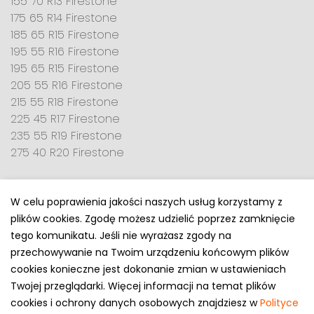
155 70 R13 Firestone
175 65 R14 Firestone
185 65 R15 Firestone
195 55 R16 Firestone
195 65 R15 Firestone
205 55 R16 Firestone
215 55 R18 Firestone
225 45 R17 Firestone
235 55 R19 Firestone
275 40 R20 Firestone
W celu poprawienia jakości naszych usług korzystamy z
plików cookies. Zgodę możesz udzielić poprzez zamknięcie
Polityka prywatności
tego komunikatu. Jeśli nie wyrażasz zgody na
e-mail: kontakt@opony.com.pl
przechowywanie na Twoim urządzeniu końcowym plików
cookies konieczne jest dokonanie zmian w ustawieniach
Copyright © 2000-2023 Opony.com.pl
Twojej przeglądarki. Więcej informacji na temat plików
cookies i ochrony danych osobowych znajdziesz w
Polityce