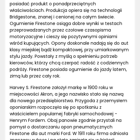
posiadać produkt o ponadprzeciętnych
właściwościach. Produkcja opiera się na technologii
Bridgestone, znanej i cenionej na całym świecie.
Ogumienie Firestone osiąga dobre wyniki w testach
przeprowadzanych przez czołowe czasopisma
motoryzacyjne i cieszy się pozytywnymi opiniami
wśród kupujących. Opony doskonale nadają się do aut
klasy miejskiej bądź kompaktowej, przy umiarkowanym
stylu jazdy. Powstały z myślą o spełnieniu potrzeb
kierowców, którzy chcą czerpać radość z codziennych
podróży. Firestone posiada ogumienie do jazdy latem,
zimą lub przez cały rok.
Harvey S. Firestone założył markę w 1900 roku w
miejscowości Akron, a jego nazwisko stało się nazwą
dla nowego przedsiębiorstwa. Przygoda z przemysłem
oponiarskim rozpoczęła się po spotkaniu z
właścicielem popularnej fabryki samochodowej -
Henrym Fordem. Obaj panowie zgodnie przystali na
pomysł o dostarczaniu opon pneumatycznych
Firestone dla aut marki Ford. W 1911 roku firma odniosła