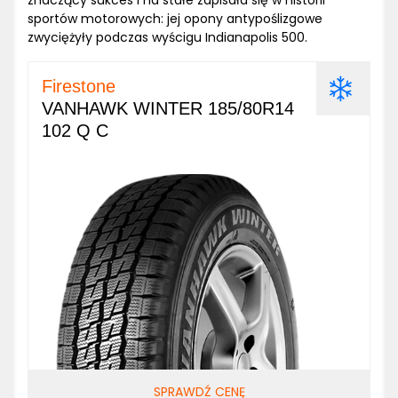
znaczący sukces i na stałe zapisała się w historii
sportów motorowych: jej opony antypoślizgowe
zwyciężyły podczas wyścigu Indianapolis 500.
Firestone
VANHAWK WINTER 185/80R14
102 Q C
SPRAWDŹ CENĘ