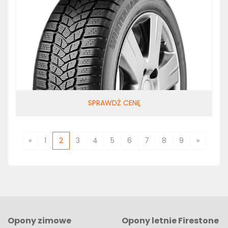
SPRAWDŹ CENĘ
«
1
2
3
4
5
6
7
8
9
»
Opony zimowe
Opony letnie Firestone