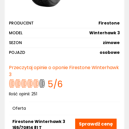
PRODUCENT
Firestone
MODEL
Winterhawk 3
SEZON
zimowe
POJAZD
osobowe
Przeczytaj opinie o oponie Firestone Winterhawk
3
5
/6
Ilość opinii:
251
Oferta
Firestone Winterhawk 3
Sprawdź cenę
165/70R14 81 T