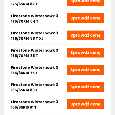
Sprawdź cenę
175/65R14 82 T
Firestone Winterhawk 3
Sprawdź cenę
175/70R14 84 T
Firestone Winterhawk 3
Sprawdź cenę
175/70R14 88 T XL
Firestone Winterhawk 3
Sprawdź cenę
185/70R14 88 T
Firestone Winterhawk 3
Sprawdź cenę
155/65R14 75 T
Firestone Winterhawk 3
Sprawdź cenę
185/65R14 86 T
Firestone Winterhawk 3
Sprawdź cenę
165/65R15 81 T