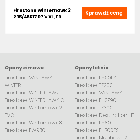
Firestone Winterhawk 3
Sprawdź cenę
235/45R17 97 V XL, FR
Opony zimowe
Opony letnie
Firestone VANHAWK
Firestone F590FS
WINTER
Firestone TZ200
Firestone WINTERHAWK
Firestone VANHAWK
Firestone WINTERHAWK C
Firestone FHSZ90
Firestone Winterhawk 2
Firestone TZ300
EVO
Firestone Destination HP
Firestone Winterhawk 3
Firestone F580
Firestone FW930
Firestone FH700FS
Firestone Multihawk 2