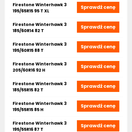
Firestone Winterhawk 3
Sprawdź cenę
195/65R15 95 T XL
Firestone Winterhawk 3
Sprawdź cenę
185/60R14 82 T
Firestone Winterhawk 3
Sprawdź cenę
195/60R15 88 T
Firestone Winterhawk 3
Sprawdź cenę
205/60R16 92 H
Firestone Winterhawk 3
Sprawdź cenę
185/55R15 82 T
Firestone Winterhawk 3
Sprawdź cenę
195/55R15 85 H
Firestone Winterhawk 3
Sprawdź cenę
195/55R16 87 T