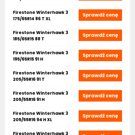
Firestone Winterhawk 3
Sprawdź cenę
175/65R14 86 T XL
Firestone Winterhawk 3
Sprawdź cenę
185/65R15 88 T
Firestone Winterhawk 3
Sprawdź cenę
195/65R15 91 H
Firestone Winterhawk 3
Sprawdź cenę
205/55R16 91 T
Firestone Winterhawk 3
Sprawdź cenę
205/55R16 91 H
Firestone Winterhawk 3
Sprawdź cenę
205/55R16 94 H XL
Firestone Winterhawk 3