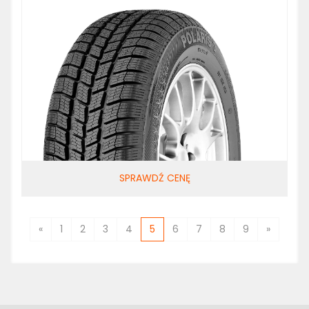
SPRAWDŹ CENĘ
«
1
2
3
4
5
6
7
8
9
»