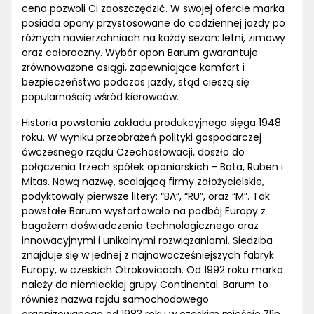
cena pozwoli Ci zaoszczędzić. W swojej ofercie marka
posiada opony przystosowane do codziennej jazdy po
różnych nawierzchniach na każdy sezon: letni, zimowy
oraz całoroczny. Wybór opon Barum gwarantuje
zrównoważone osiągi, zapewniające komfort i
bezpieczeństwo podczas jazdy, stąd cieszą się
popularnością wśród kierowców.
Historia powstania zakładu produkcyjnego sięga 1948
roku. W wyniku przeobrażeń polityki gospodarczej
ówczesnego rządu Czechosłowacji, doszło do
połączenia trzech spółek oponiarskich - Bata, Ruben i
Mitas. Nową nazwę, scalającą firmy założycielskie,
podyktowały pierwsze litery: “BA”, “RU”, oraz “M”. Tak
powstałe Barum wystartowało na podbój Europy z
bagażem doświadczenia technologicznego oraz
innowacyjnymi i unikalnymi rozwiązaniami. Siedziba
znajduje się w jednej z najnowocześniejszych fabryk
Europy, w czeskich Otrokovicach. Od 1992 roku marka
należy do niemieckiej grupy Continental. Barum to
również nazwa rajdu samochodowego