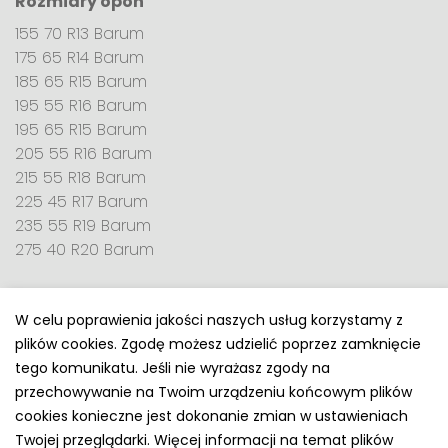
Rozmiary opon
155 70 R13 Barum
175 65 R14 Barum
185 65 R15 Barum
195 55 R16 Barum
195 65 R15 Barum
205 55 R16 Barum
215 55 R18 Barum
225 45 R17 Barum
235 55 R19 Barum
275 40 R20 Barum
W celu poprawienia jakości naszych usług korzystamy z
plików cookies. Zgodę możesz udzielić poprzez zamknięcie
Polityka prywatności
tego komunikatu. Jeśli nie wyrażasz zgody na
e-mail: kontakt@opony.com.pl
przechowywanie na Twoim urządzeniu końcowym plików
cookies konieczne jest dokonanie zmian w ustawieniach
Copyright © 2000-2023 Opony.com.pl
Twojej przeglądarki. Więcej informacji na temat plików