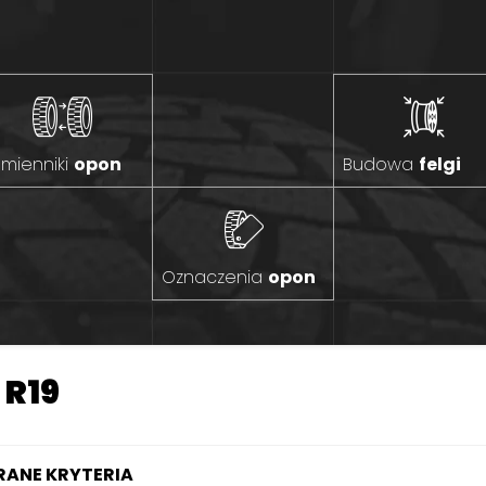
mienniki
opon
Budowa
felgi
Oznaczenia
opon
 R19
ANE KRYTERIA