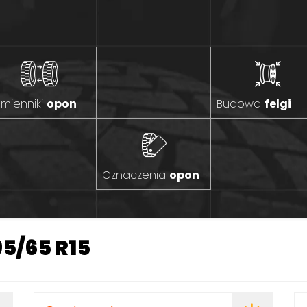
mienniki
opon
Budowa
felgi
Oznaczenia
opon
5/65 R15