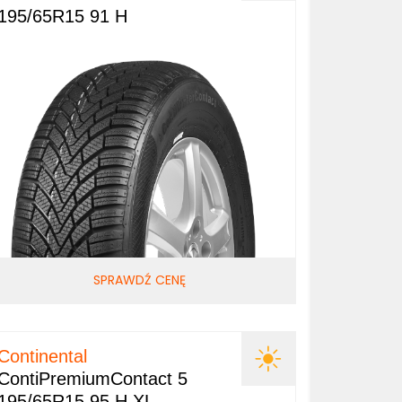
195/65R15 91 H
SPRAWDŹ CENĘ
Continental
ContiPremiumContact 5
195/65R15 95 H XL