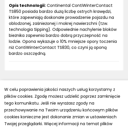
Opis technologii:
Continental ContiWinterContact
TS850 posiada bardzo dużą liczbę ostrych krawędzi,
które zapewniają doskonałe prowadzenie pojazdu na
oblodzonej, zaśnieżonej i mokrej nawierzchni (tzw.
technologia Sipping). Odpowiednie nachylenie bloków
bieżnika zapewnia bardzo dobrą przyczepność na
lodzie. Opona wykazuje o 10% mniejsze opory toczenia
niż ContiWinterContact TS830, co czyni ją oponą
bardzo oszczędną.
W celu poprawienia jakości naszych usług korzystamy z
plików cookies. Zgodę możesz udzielić poprzez zamknięcie
Polityka prywatności
tego komunikatu. Jeśli nie wyrażasz zgody na
e-mail: kontakt@opony.com.pl
przechowywanie na Twoim urządzeniu końcowym plików
cookies konieczne jest dokonanie zmian w ustawieniach
Copyright © 2000-2023 Opony.com.pl
Twojej przeglądarki. Więcej informacji na temat plików