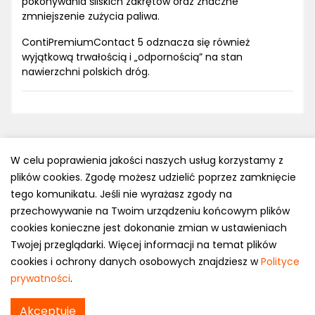
pokonywania śliskich zakrętów oraz znaczne
zmniejszenie zużycia paliwa.
ContiPremiumContact 5 odznacza się również
wyjątkową trwałością i „odpornością” na stan
nawierzchni polskich dróg.
W celu poprawienia jakości naszych usług korzystamy z
plików cookies. Zgodę możesz udzielić poprzez zamknięcie
Polityka prywatności
tego komunikatu. Jeśli nie wyrażasz zgody na
e-mail: kontakt@opony.com.pl
przechowywanie na Twoim urządzeniu końcowym plików
cookies konieczne jest dokonanie zmian w ustawieniach
Copyright © 2000-2023 Opony.com.pl
Twojej przeglądarki. Więcej informacji na temat plików
cookies i ochrony danych osobowych znajdziesz w
Polityce
prywatności
.
Akceptuję