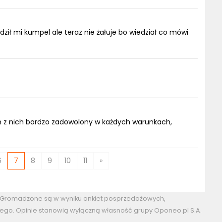
ził mi kumpel ale teraz nie żałuje bo wiedział co mówi
em z nich bardzo zadowolony w każdych warunkach,
6
7
8
9
10
11
»
. Gromadzone są w wyniku ankiet posprzedażowych,
ego. Opinie stanowią wyłączną własność grupy Oponeo.pl S.A.