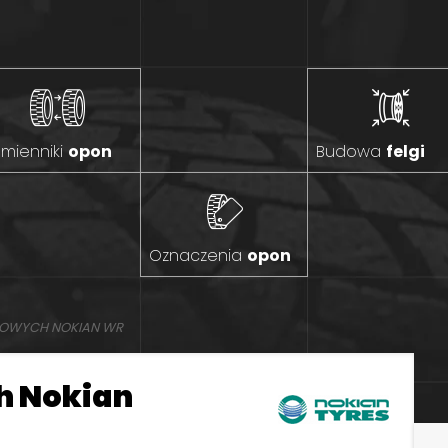
mienniki
opon
Budowa
felgi
Oznaczenia
opon
MOWYCH NOKIAN WR
h Nokian