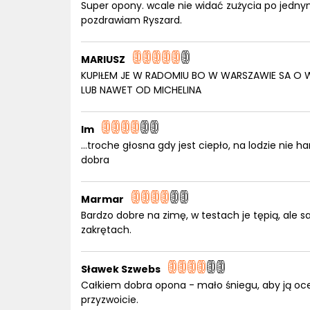
Super opony. wcale nie widać zużycia po jedny
pozdrawiam Ryszard.
MARIUSZ
KUPIŁEM JE W RADOMIU BO W WARSZAWIE SA O 
LUB NAWET OD MICHELINA
lm
...troche głosna gdy jest ciepło, na lodzie nie 
dobra
Marmar
Bardzo dobre na zimę, w testach je tępią, ale s
zakrętach.
Sławek Szwebs
Całkiem dobra opona - mało śniegu, aby ją oceni
przyzwoicie.