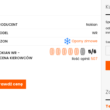
K
Sp
RODUCENT
Nokian
od
ODEL
WR
inn
Opony zimowe
EZON
Sze
5/6
OKIAN WR -
CENA KIEROWCÓW
Ilość opinii:
507
rawdź cenę
Z
T