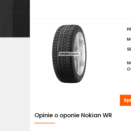
P
M
S
N
O
Sp
Opinie o oponie Nokian WR