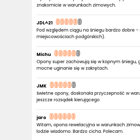
znakomicie w warunkach zimowych.
JDL^21
Pod względem ciągu na śniegu bardzo dobre - n
miejscowościach podgórskich).
Michu
Opony super zachowują się w kopnym śniegu, go
mocne uginanie się w zakrętach.
JMK
świetne opony, doskonała przyczepność w waru
jeszcze rozsądek kierującego
jaro
Witam, opona rewelacyjna w warunkach zimow
lodzie wiadomo. Bardzo cicha. Polecam.