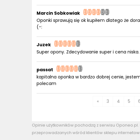
Marcin Sobkowiak
Oponki sprawują się ok kupiłem dlatego że dorad
(-:
Juzek
Super opony. Zdecydowanie super i cena niska.
passat
kapitalna oponka w bardzo dobrej cenie, jest
polecam
«
3
4
5
Opinie użytkowników pochodzą z serwisu Oponeo.pl
przeprowadzanych wśród klientów sklepu internetow