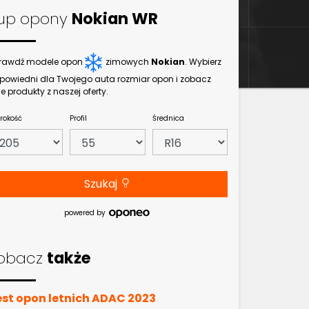
up opony
Nokian WR
rawdź modele opon
zimowych
Nokian
. Wybierz
powiedni dla Twojego auta rozmiar opon i zobacz
e produkty z naszej oferty.
rokość
Profil
Średnica
Szukaj
powered by
obacz
także
est opon letnich ADAC 2023