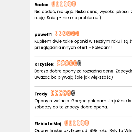
Rados
Nic dodać, nic ująć. Niska cena, wysoka jakość. 
rację. Snieg - nie ma problemu:)
pawelf1
Kupiłem dwie takie oponki w zeszłym roku i są 
przeglądania innych otert - Polecam!
Krzysiek
Bardzo dobre opony za rozsądną cenę. Zdecydo
uważać bo pływają (ale jak większość)
Fredy
Opony rewelacja. Gorąco polecam. Ja już nie ku
zobaczy co to znaczy dobra opona.
Elzbieta Maj
Opony finskie uzytkuje od 1998 roku. Byly to Wi