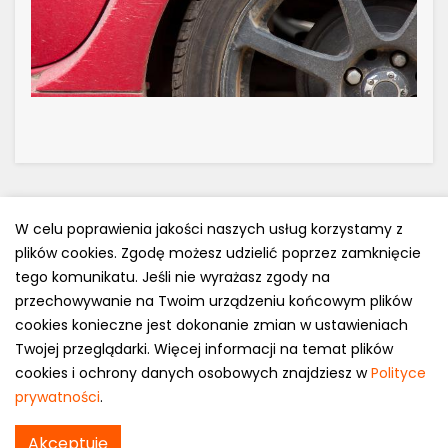
W celu poprawienia jakości naszych usług korzystamy z
plików cookies. Zgodę możesz udzielić poprzez zamknięcie
Polityka prywatności
tego komunikatu. Jeśli nie wyrażasz zgody na
e-mail: kontakt@opony.com.pl
przechowywanie na Twoim urządzeniu końcowym plików
cookies konieczne jest dokonanie zmian w ustawieniach
Copyright © 2000-2023 Opony.com.pl
Twojej przeglądarki. Więcej informacji na temat plików
cookies i ochrony danych osobowych znajdziesz w
Polityce
prywatności
.
Nokian WR C Cargo w
Akceptuję
Sprawdź cenę