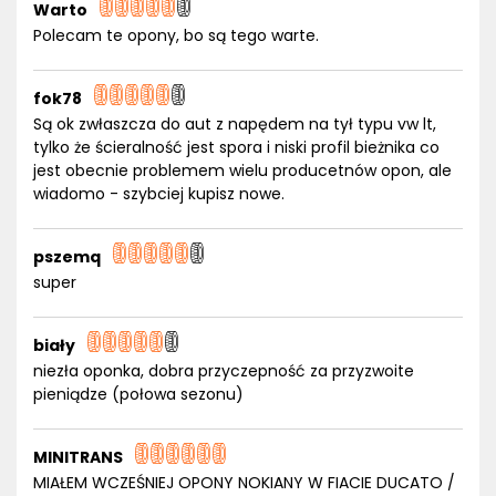
Warto
Polecam te opony, bo są tego warte.
fok78
Są ok zwłaszcza do aut z napędem na tył typu vw lt,
tylko że ścieralność jest spora i niski profil bieżnika co
jest obecnie problemem wielu producetnów opon, ale
wiadomo - szybciej kupisz nowe.
pszemq
super
biały
niezła oponka, dobra przyczepność za przyzwoite
pieniądze (połowa sezonu)
MINITRANS
MIAŁEM WCZEŚNIEJ OPONY NOKIANY W FIACIE DUCATO /