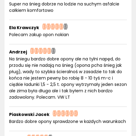
Super na śnieg dobrze na lodzie na suchym asfalcie
całkiem komfortowo
Ela Krawczyk
Polecam zakup opon nokian
Andrzej
Na śniegu bardzo dobre opony ale na tylni napęd, do
przodu się nie nadają na śnieg (opona pcha śnieg jak
pług), wady to szybka ścieralnoś w zasadzie to tak do
końca nie jestem pewny bo robię 8 - 10 tyś m-c i
ciężkie ładunki 1,5 - 2,5 t. opony wytrzymały jeden sezon
ale zima była długa ale i tak byłem z nich bardzo
zadowolony. Polecam. VW LT
Piaskowski Jacek
Bardzo dobre opony sprawdzone w każdych warunkach