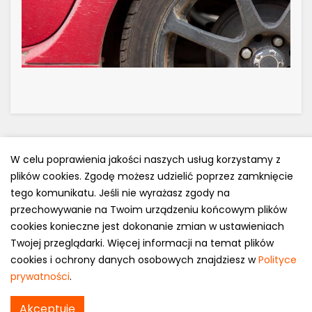
W celu poprawienia jakości naszych usług korzystamy z
plików cookies. Zgodę możesz udzielić poprzez zamknięcie
Polityka prywatności
tego komunikatu. Jeśli nie wyrażasz zgody na
e-mail: kontakt@opony.com.pl
przechowywanie na Twoim urządzeniu końcowym plików
cookies konieczne jest dokonanie zmian w ustawieniach
Copyright © 2000-2023 Opony.com.pl
Twojej przeglądarki. Więcej informacji na temat plików
cookies i ochrony danych osobowych znajdziesz w
Polityce
prywatności
.
Nokian W+ w
Akceptuję
Sprawdź cenę