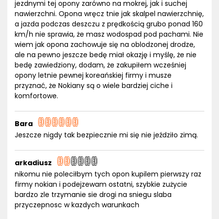
jezdnymi tej opony zarówno na mokrej, jak i suchej
nawierzchni. Opona wręcz tnie jak skalpel nawierzchnię,
a jazda podczas deszczu z prędkością grubo ponad 160
km/h nie sprawia, że masz wodospad pod pachami. Nie
wiem jak opona zachowuje się na oblodzonej drodze,
ale na pewno jeszcze bedę miał okazję i myślę, że nie
bedę zawiedziony, dodam, że zakupiłem wcześniej
opony letnie pewnej koreańskiej firmy i musze
przyznać, że Nokiany są o wiele bardziej ciche i
komfortowe.
Bara
Jeszcze nigdy tak bezpiecznie mi się nie jeździło zimą.
arkadiusz
nikomu nie poleciłbym tych opon kupilem pierwszy raz
firmy nokian i podejzewam ostatni, szybkie zużycie
bardzo zle trzymanie sie drogi na sniegu slaba
przyczepnosc w kazdych warunkach