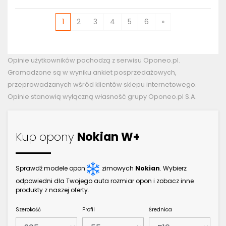
1
2
3
4
5
6
»
Opinie użytkowników pochodzą z serwisu Oponeo.pl.
Gromadzone są w wyniku ankiet posprzedażowych,
przeprowadzanych wśród klientów sklepu internetowego.
Opinie stanowią wyłączną własność grupy Oponeo.pl S.A.
Kup opony
Nokian W+
Sprawdź modele opon
zimowych
Nokian
. Wybierz
odpowiedni dla Twojego auta rozmiar opon i zobacz inne
produkty z naszej oferty.
Szerokość
Profil
Średnica