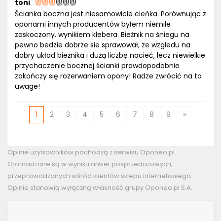
toni
Ścianka boczna jest niesamowicie cieńka. Porównując z
oponami innych producentów byłem niemile
zaskoczony. wynikiem klebera. Bieżnik na śniegu na
pewno bedzie dobrze sie sprawował, ze wzgledu na
dobry układ bieżnika i dużą liczbę nacieć, lecz niewielkie
przychaczenie bocznej ścianki prawdopodobnie
zakończy się rozerwaniem opony! Radze zwrócić na to
uwage!
1
2
3
4
5
6
7
8
9
»
Opinie użytkowników pochodzą z serwisu Oponeo.pl.
Gromadzone są w wyniku ankiet posprzedażowych,
przeprowadzanych wśród klientów sklepu internetowego.
Opinie stanowią wyłączną własność grupy Oponeo.pl S.A.