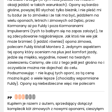
okazji jeździć w takich warunkach). Opony są bardzo
głośne, powyżej 80 słychać tylko bieżnik, i nie pleść mi
tu bzdur że to zimówka i że tak ma być, jeździłem na
wielu oponach, letnich i zimowych od Dębic, przez
Kormorany aż po Fuldy i poza Kormoranami
Impulserami (tych to bałbym się na zapas założyć), te
są zdecydowanie najgłośniejsze. Jak ktoś nie wie jak
może brzmieć (i jeździć również) opona zimowa,
polecam Fuldy Kristall Montero 2. Jedynym aspektem
tej opony który oceniam na plus jest komfort jazdy,
jedzie się miękko, wygodnie, nawet na twardym
zawieszeniu Carismy, ale cóż z tego jeśli jest głośno no i
oczywiście można nie dojechać do celu.
Podsumowując - nie kupuj tych opon!, za tą cenę
można kupić o wiele lepsze (chociażby wspomniane
Fuldy). Opony są niebezbieczne więc nie polecam
PP
Kupiłem je razem z autem, sprzedający dołączył
komplecik kół zimowych z nowymi oponami, cieszyłęm