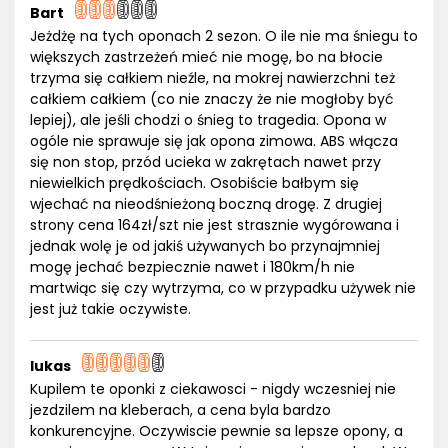
Bart
Jeżdżę na tych oponach 2 sezon. O ile nie ma śniegu to
większych zastrzeżeń mieć nie mogę, bo na błocie
trzyma się całkiem nieźle, na mokrej nawierzchni też
całkiem całkiem (co nie znaczy że nie mogłoby być
lepiej), ale jeśli chodzi o śnieg to tragedia. Opona w
ogóle nie sprawuje się jak opona zimowa. ABS włącza
się non stop, przód ucieka w zakrętach nawet przy
niewielkich prędkościach. Osobiście bałbym się
wjechać na nieodśnieżoną boczną drogę. Z drugiej
strony cena 164zł/szt nie jest strasznie wygórowana i
jednak wolę je od jakiś używanych bo przynajmniej
mogę jechać bezpiecznie nawet i 180km/h nie
martwiąc się czy wytrzyma, co w przypadku używek nie
jest już takie oczywiste.
lukas
Kupilem te oponki z ciekawosci - nigdy wczesniej nie
jezdzilem na kleberach, a cena byla bardzo
konkurencyjne. Oczywiscie pewnie sa lepsze opony, a