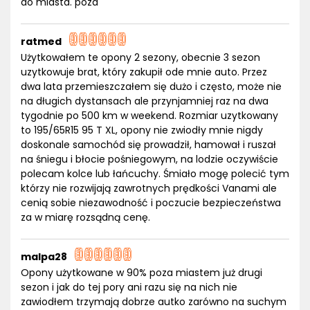
do miasta. pozd
ratmed
Użytkowałem te opony 2 sezony, obecnie 3 sezon
uzytkowuje brat, który zakupił ode mnie auto. Przez
dwa lata przemieszczałem się dużo i często, może nie
na długich dystansach ale przynjamniej raz na dwa
tygodnie po 500 km w weekend. Rozmiar uzytkowany
to 195/65R15 95 T XL, opony nie zwiodły mnie nigdy
doskonale samochód się prowadził, hamował i ruszał
na śniegu i błocie pośniegowym, na lodzie oczywiście
polecam kolce lub łańcuchy. Śmiało mogę polecić tym
którzy nie rozwijają zawrotnych prędkości Vanami ale
cenią sobie niezawodność i poczucie bezpieczeństwa
za w miarę rozsądną cenę.
malpa28
Opony użytkowane w 90% poza miastem już drugi
sezon i jak do tej pory ani razu się na nich nie
zawiodłem trzymają dobrze autko zarówno na suchym