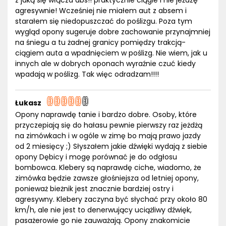
z jaką się włącza abs!! praktycznie ciągle i nie jeżdzę
agresywnie! Wcześniej nie miałem aut z absem i
starałem się niedopuszczać do poślizgu. Poza tym
wygląd opony sugeruje dobre zachowanie przynajmniej
na śniegu a tu żadnej granicy pomiędzy trakcją-
ciągiem auta a wpadnięciem w poślizg. Nie wiem, jak u
innych ale w dobrych oponach wyraźnie czuć kiedy
wpadają w poślizg. Tak więc odradzam!!!!
Łukasz
Opony naprawdę tanie i bardzo dobre. Osoby, które
przyczepiają się do hałasu pewnie pierwszy raz jeżdżą
na zimówkach i w ogóle w zimę bo mają prawo jazdy
od 2 miesięcy ;) Słyszałem jakie dźwięki wydają z siebie
opony Dębicy i mogę porównać je do odgłosu
bombowca. Klebery są naprawdę ciche, wiadomo, że
zimówka będzie zawsze głośniejsza od letniej opony,
ponieważ bieżnik jest znacznie bardziej ostry i
agresywny. Klebery zaczyna być słychać przy około 80
km/h, ale nie jest to denerwujący uciążliwy dźwięk,
pasażerowie go nie zauważają. Opony znakomicie