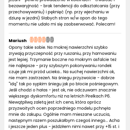
bezawaryjność - brak tendencji do odkształcania (przy
przechowywaniu) i pęknięć (np. przy wjechaniu w
dziurę w jezdni) Słabych stron w/w opon do tego
momentu nie udało mi się zaobserwować. Polecam!
Mariush
Opony takie sobie. Na mokrej nawierzchni szybko
zrywają przyczepność przy ruszaniu, przy hamowaniu
jest lepiej. Trzymanie boczne na mokrym asfalcie też
nie najlepsze - przy szybszym pokonywaniu rondek
czuje jak mi przód ucieka... Na suchej nawierzchni ok,
nie mam zastrzeżeń. Na śniegu przyzwoicie - dobrze
"idą" tak po sypkim śniegu jak po błocie pośniegowym.
Jeśli chodzi o hałas - jest ok, nie odczuwam znacznie
większego dyskomfortu niż na letnich Pirelkach P6.
Niewątpliwą zaletą jest ich cena, która oprócz
przyzwoitych ocen poprzedniego modelu pchnęła
mnie do zakupu. Ogólnie mam mieszane uczucia,
następnym razem poszukałbym czegoś innego... Acha
i jeszcze jeden plus - jeździłem nimi nawet przy +15 st. i