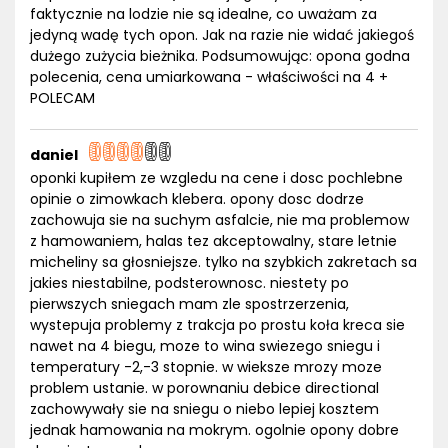
faktycznie na lodzie nie są idealne, co uważam za
jedyną wadę tych opon. Jak na razie nie widać jakiegoś
dużego zużycia bieżnika. Podsumowując: opona godna
polecenia, cena umiarkowana - właściwości na 4 +
POLECAM
daniel
oponki kupiłem ze wzgledu na cene i dosc pochlebne
opinie o zimowkach klebera. opony dosc dodrze
zachowuja sie na suchym asfalcie, nie ma problemow
z hamowaniem, halas tez akceptowalny, stare letnie
micheliny sa głosniejsze. tylko na szybkich zakretach sa
jakies niestabilne, podsterownosc. niestety po
pierwszych sniegach mam zle spostrzerzenia,
wystepuja problemy z trakcja po prostu koła kreca sie
nawet na 4 biegu, moze to wina swiezego sniegu i
temperatury -2,-3 stopnie. w wieksze mrozy moze
problem ustanie. w porownaniu debice directional
zachowywały sie na sniegu o niebo lepiej kosztem
jednak hamowania na mokrym. ogolnie opony dobre