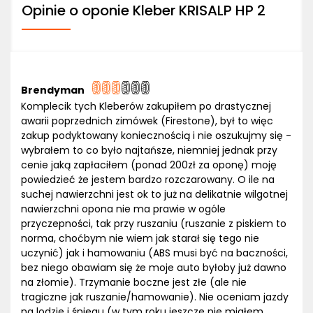
Opinie o oponie Kleber KRISALP HP 2
Brendyman
Komplecik tych Kleberów zakupiłem po drastycznej
awarii poprzednich zimówek (Firestone), był to więc
zakup podyktowany koniecznością i nie oszukujmy się -
wybrałem to co było najtańsze, niemniej jednak przy
cenie jaką zapłaciłem (ponad 200zł za oponę) moję
powiedzieć że jestem bardzo rozczarowany. O ile na
suchej nawierzchni jest ok to już na delikatnie wilgotnej
nawierzchni opona nie ma prawie w ogóle
przyczepności, tak przy ruszaniu (ruszanie z piskiem to
norma, choćbym nie wiem jak starał się tego nie
uczynić) jak i hamowaniu (ABS musi być na baczności,
bez niego obawiam się że moje auto byłoby już dawno
na złomie). Trzymanie boczne jest złe (ale nie
tragiczne jak ruszanie/hamowanie). Nie oceniam jazdy
na lodzie i śniegu (w tym roku jeszcze nie miałem