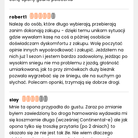
robert1
Należę do osób, które długo wybierają, przebierają
zanim dokonają zakupu - dzięki temu unikam sytuacji
gdzie wywalam kasę na coś a później osobiście
doświadczam dyskomfortu z zakupu. Wolę poczytać
opinie innych wypośrodkować i zakupić. Jeździłem na
nich już 1 sezon i jestem bardzo zadowolony, jeżdżąc po
wysokim sniegu nie ma problemu z jazdą, głośność
umiarkowana, jak to przy zimówkach duży bieżnik
pozwala wygrzebać się ze śniegu, ale na suchym go
słychać. Polecam oponki, trzymają się dobrze drogi.
slay
Mnie ta opona przypadła do gustu. Zaraz po zmianie
byłem zawiedziony bo droga hamowania wydawała mi
się koszmarnie długa (wcześniej Continental-e) ale jak
opona tylko się troszkę przytarła (po 2 dniach) to
okazało się że nie jest tak źle. Nie wiem dlaczego