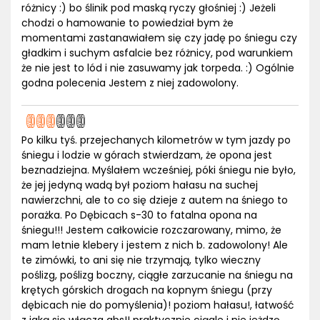
różnicy :) bo ślinik pod maską ryczy głośniej :) Jeżeli
chodzi o hamowanie to powiedział bym że
momentami zastanawiałem się czy jadę po śniegu czy
gładkim i suchym asfalcie bez różnicy, pod warunkiem
że nie jest to lód i nie zasuwamy jak torpeda. :) Ogólnie
godna polecenia Jestem z niej zadowolony.
Po kilku tyś. przejechanych kilometrów w tym jazdy po
śniegu i lodzie w górach stwierdzam, że opona jest
beznadziejna. Myślałem wcześniej, póki śniegu nie było,
że jej jedyną wadą był poziom hałasu na suchej
nawierzchni, ale to co się dzieje z autem na śniego to
porażka. Po Dębicach s-30 to fatalna opona na
śniegu!!! Jestem całkowicie rozczarowany, mimo, że
mam letnie klebery i jestem z nich b. zadowolony! Ale
te zimówki, to ani się nie trzymają, tylko wieczny
poślizg, poślizg boczny, ciągłe zarzucanie na śniegu na
krętych górskich drogach na kopnym śniegu (przy
dębicach nie do pomyślenia)! poziom hałasu!, łatwość