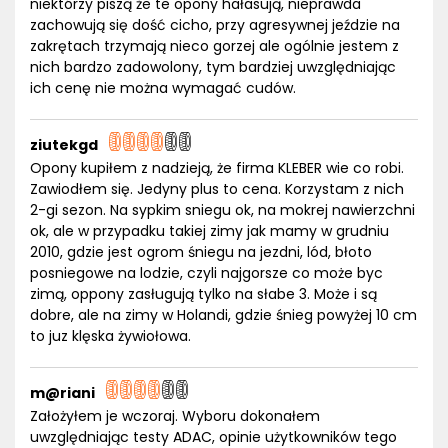
niektórzy piszą że te opony hałasują, nieprawda
zachowują się dość cicho, przy agresywnej jeździe na
zakrętach trzymają nieco gorzej ale ogólnie jestem z
nich bardzo zadowolony, tym bardziej uwzględniając
ich cenę nie można wymagać cudów.
ziutekgd
Opony kupiłem z nadzieją, że firma KLEBER wie co robi.
Zawiodłem się. Jedyny plus to cena. Korzystam z nich
2-gi sezon. Na sypkim sniegu ok, na mokrej nawierzchni
ok, ale w przypadku takiej zimy jak mamy w grudniu
2010, gdzie jest ogrom śniegu na jezdni, lód, błoto
posniegowe na lodzie, czyli najgorsze co może byc
zimą, oppony zasługują tylko na słabe 3. Może i są
dobre, ale na zimy w Holandi, gdzie śnieg powyżej 10 cm
to juz klęska żywiołowa.
m@riani
Założyłem je wczoraj. Wyboru dokonałem
uwzględniając testy ADAC, opinie użytkowników tego