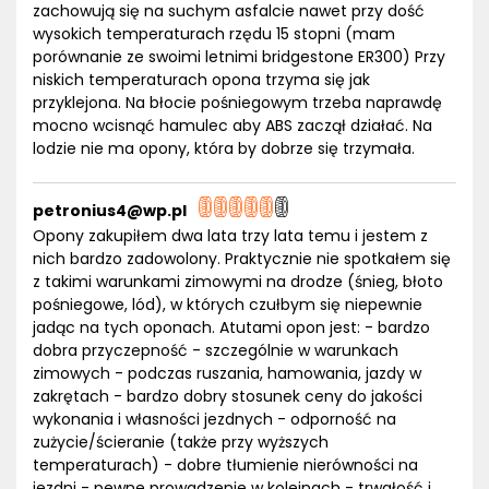
zachowują się na suchym asfalcie nawet przy dość
wysokich temperaturach rzędu 15 stopni (mam
porównanie ze swoimi letnimi bridgestone ER300) Przy
niskich temperaturach opona trzyma się jak
przyklejona. Na błocie pośniegowym trzeba naprawdę
mocno wcisnąć hamulec aby ABS zaczął działać. Na
lodzie nie ma opony, która by dobrze się trzymała.
petronius4@wp.pl
Opony zakupiłem dwa lata trzy lata temu i jestem z
nich bardzo zadowolony. Praktycznie nie spotkałem się
z takimi warunkami zimowymi na drodze (śnieg, błoto
pośniegowe, lód), w których czułbym się niepewnie
jadąc na tych oponach. Atutami opon jest: - bardzo
dobra przyczepność - szczególnie w warunkach
zimowych - podczas ruszania, hamowania, jazdy w
zakrętach - bardzo dobry stosunek ceny do jakości
wykonania i własności jezdnych - odporność na
zużycie/ścieranie (także przy wyższych
temperaturach) - dobre tłumienie nierówności na
jezdni - pewne prowadzenie w koleinach - trwałość i