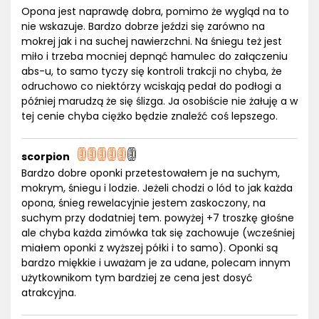
Opona jest naprawdę dobra, pomimo że wygląd na to
nie wskazuje. Bardzo dobrze jeździ się zarówno na
mokrej jak i na suchej nawierzchni. Na śniegu też jest
miło i trzeba mocniej depnąć hamulec do załączeniu
abs-u, to samo tyczy się kontroli trakcji no chyba, że
odruchowo co niektórzy wciskają pedał do podłogi a
później marudzą że się ślizga. Ja osobiście nie żałuję a w
tej cenie chyba ciężko będzie znaleźć coś lepszego.
scorpion
Bardzo dobre oponki przetestowałem je na suchym,
mokrym, śniegu i lodzie. Jeżeli chodzi o lód to jak każda
opona, śnieg rewelacyjnie jestem zaskoczony, na
suchym przy dodatniej tem. powyżej +7 troszkę głośne
ale chyba każda zimówka tak się zachowuje (wcześniej
miałem oponki z wyższej półki i to samo). Oponki są
bardzo miękkie i uważam je za udane, polecam innym
użytkownikom tym bardziej ze cena jest dosyć
atrakcyjna.