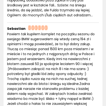
napędową, dodatkowo poza ząbkami cały pas
środkowy jest w kształcie fali... Szóste: na śniegu
średnio, da się jeździć, ale Fulda trzymała się lepiej.
Ogółem: do mocnych i/lub ciężkich aut odradzam...
Sebastian
Powiem tak kupiłem komplet na początku sezonu do
swojego BMW sugerowałem się wtedy ceną 194 zł i
opiniami i mogę powiedzieć, że to był dobry zakup.
Tłuczę co miesiąc ponad 1500 km poza miastem i w
mieście i to na jednych z najgorszych dróg w Polsce i
jestem pod wrażeniem. Kiedy inni na nawierzchni z
błotem zasuwali 50 ja spokojnie leciałem 90 i więcej
:)Próbowałem zakręcić na nich 8 i nie ma szans :)
potrzebny był gładki lód żeby opony odpuściły :)
Trochę ciężko rusza się na nich na suchej, ładnej
nawierzchni ale do błota i śniegu są idealne.Żadna
zaspa jak narazie nie stanowiła problemu z każdej
dałem radę wyjechać. W zakrętach trzeba zwalniać
wiadomo bo może być ślisko + tylny napęd w BMW.:)
Jeżeli chodzi o hałas to nie zauważyłem większej