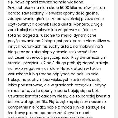
się, nowe oponki zawsze są mile widziane.
Przejechałem na nich około 5000 kilometrów i jestem
bardzo zawiedziony. Pierwsze: opony dość głośne,
zdecydowanie głośniejsze od wcześniej przeze mnie
użytkowanych oponek Fulda Kristall Montero. Drugie:
zero trakcji na mokrym lub wilgotnym asfalcie -
totalna tragedia, ruszanie to męka, dynamiczne
przyśpieszanie na 2 biegu jest praktycznie niemożliwe w
innych warunkach niż suchy asfalt, na mokrym na 3
biegu też potrafią nieprzyjemnie zaskoczyć i bez
ostrzeżenia zerwać przyczepność. Przy dynamicznym
starcie i przejściu z 2 na 3 długo próbują złapać trakcję
na lekko wilgotnym asfalcie. Na zakrętach w takich
warunkach lubią trochę odpłynąć na bok. Trzecie:
trakcja na suchym bez większych zastrzeżeń, auto
lekko podsterowne, ale w granicach rozsądku. Jedyny
minus to to, że te opony mocno bujają się na boki.
Czwarte: komfort całkiem niezły, ale to bardziej kwestia
balonowatego profilu. Piąte: ząbkuą się niemiłosiernie.
Kompetnie nie radzą sobie z mocą silnika, ząbkuje się
środkowy pas na oponach założonych na oś