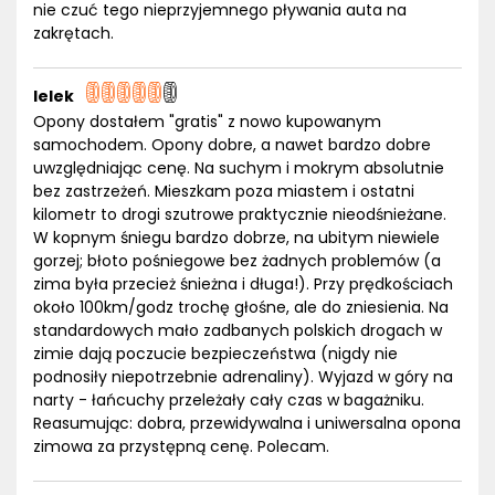
nie czuć tego nieprzyjemnego pływania auta na
zakrętach.
lelek
Opony dostałem "gratis" z nowo kupowanym
samochodem. Opony dobre, a nawet bardzo dobre
uwzględniając cenę. Na suchym i mokrym absolutnie
bez zastrzeżeń. Mieszkam poza miastem i ostatni
kilometr to drogi szutrowe praktycznie nieodśnieżane.
W kopnym śniegu bardzo dobrze, na ubitym niewiele
gorzej; błoto pośniegowe bez żadnych problemów (a
zima była przecież śnieżna i długa!). Przy prędkościach
około 100km/godz trochę głośne, ale do zniesienia. Na
standardowych mało zadbanych polskich drogach w
zimie dają poczucie bezpieczeństwa (nigdy nie
podnosiły niepotrzebnie adrenaliny). Wyjazd w góry na
narty - łańcuchy przeleżały cały czas w bagażniku.
Reasumując: dobra, przewidywalna i uniwersalna opona
zimowa za przystępną cenę. Polecam.