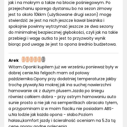
jak i na mokrym a także na błocie pośniegowym. Po
przejechaniu sporego dystansu bo na sezon zimowy
jest to około 10kkm (użytkowane drugi sezon) mogę
stwierdzić że jest na nich jeszcze kawał bieżnika i
spokojnie powinny wytrzymać jeszcze ze dwa sezony
do minimalnej bezpiecznej głębokości, czyli jak na takie
przebiegi i wagę autka to jest to przyzwoity wynik
biorąc pod uwagę że jest to opona średnio budżetowa.
Arek
Witam.Oponki kupiłem już we wrześniu ponieważ były w
dobrej cenie.Na felgach mam od połowy
października.Opony przy dodatniej temperaturze jakby
trochę pływały.Na mokrej jak ina suchej nawierzchni
hamowanie ok z dużym plusem.Jazda po śniegu
również całkiem dobra - przy ostrym hamowaniu auto
sunie prosto a nie jak na semperitkach obracało tyłem,
a przypominam iż w moim fiaciku nie posiadam ABS-
u.Na lodzie jak każda opona - słabo.Poziom
hałasu,komfort jazdy i ścieralność oceniam na 5.Za tą
cenę opony godne polecenia