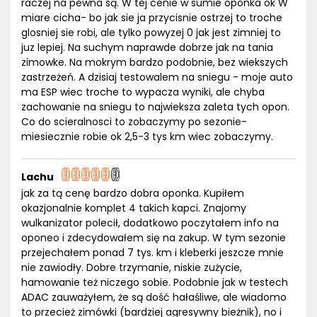
raczej na pewna są. W tej cenie w sumie oponka ok W
miare cicha- bo jak sie ja przycisnie ostrzej to troche
glosniej sie robi, ale tylko powyzej 0 jak jest zimniej to
juz lepiej. Na suchym naprawde dobrze jak na tania
zimowke. Na mokrym bardzo podobnie, bez wiekszych
zastrzeżeń. A dzisiaj testowalem na sniegu - moje auto
ma ESP wiec troche to wypacza wyniki, ale chyba
zachowanie na sniegu to najwieksza zaleta tych opon.
Co do scieralnosci to zobaczymy po sezonie-
miesiecznie robie ok 2,5-3 tys km wiec zobaczymy.
Lachu
jak za tą cenę bardzo dobra oponka. Kupiłem
okazjonalnie komplet 4 takich kapci. Znajomy
wulkanizator polecił, dodatkowo poczytałem info na
oponeo i zdecydowałem się na zakup. W tym sezonie
przejechałem ponad 7 tys. km i kleberki jeszcze mnie
nie zawiodły. Dobre trzymanie, niskie zużycie,
hamowanie też niczego sobie. Podobnie jak w testech
ADAC zauważyłem, że są dość hałaśliwe, ale wiadomo
to przecież zimówki (bardziej agresywny bieżnik), no i