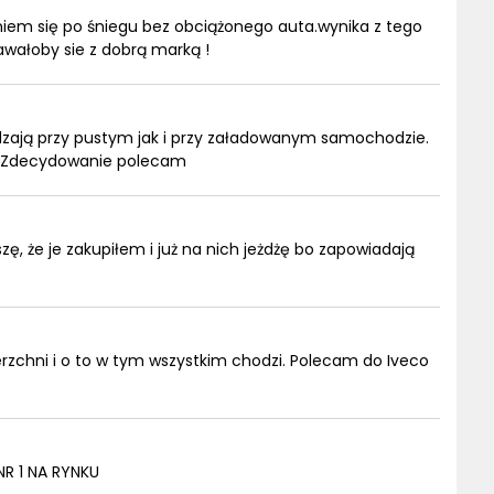
iem się po śniegu bez obciążonego auta.wynika z tego
awałoby sie z dobrą marką !
dzają przy pustym jak i przy załadowanym samochodzie.
y. Zdecydowanie polecam
ę, że je zakupiłem i już na nich jeżdżę bo zapowiadają
erzchni i o to w tym wszystkim chodzi. Polecam do Iveco
R 1 NA RYNKU