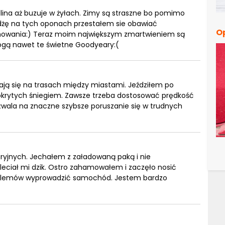
lina aż buzuje w żyłach. Zimy są straszne bo pomimo
żdżę na tych oponach przestałem sie obawiać
O
mowania:) Teraz moim największym zmartwieniem są
ogą nawet te świetne Goodyeary:(
ają się na trasach między miastami. Jeździłem po
okrytych śniegiem. Zawsze trzeba dostosować prędkość
wala na znaczne szybsze poruszanie się w trudnych
ryjnych. Jechałem z załadowaną paką i nie
leciał mi dzik. Ostro zahamowałem i zaczęło nosić
oblemów wyprowadzić samochód. Jestem bardzo