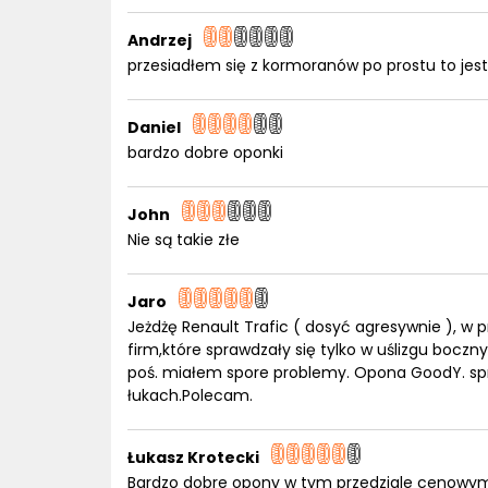
Andrzej
przesiadłem się z kormoranów po prostu to jest 
Daniel
bardzo dobre oponki
John
Nie są takie złe
Jaro
Jeżdżę Renault Trafic ( dosyć agresywnie ), w
firm,które sprawdzały się tylko w uślizgu bocz
poś. miałem spore problemy. Opona GoodY. spraw
łukach.Polecam.
Łukasz Krotecki
Bardzo dobre opony w tym przedziale cenowy