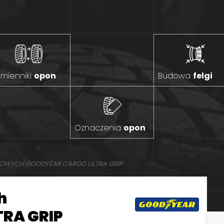
mienniki
opon
Budowa
felgi
Oznaczenia
opon
MOWYCH GOODYEAR CARGO ULTRA GRIP
h
RA GRIP