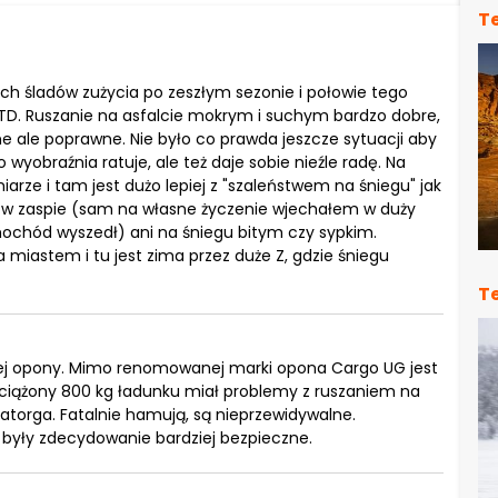
T
ch śladów zużycia po zeszłym sezonie i połowie tego
TD. Ruszanie na asfalcie mokrym i suchym bardzo dobre,
e ale poprawne. Nie było co prawda jeszcze sytuacji aby
o wyobraźnia ratuje, ale też daje sobie nieźle radę. Na
ze i tam jest dużo lepiej z "szaleństwem na śniegu" jak
ęło w zaspie (sam na własne życzenie wjechałem w duży
mochód wyszedł) ani na śniegu bitym czy sypkim.
miastem i tu jest zima przez duże Z, gdzie śniegu
T
j opony. Mimo renomowanej marki opona Cargo UG jest
bciążony 800 kg ładunku miał problemy z ruszaniem na
atorga. Fatalnie hamują, są nieprzewidywalne.
były zdecydowanie bardziej bezpieczne.