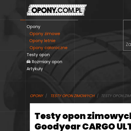
Opony
Opony zimowe
Opony letnie
Za
Opony całoroczne
Testy opon
Rozmiary opon
Artykuły
OPONY
TESTY OPON ZIMOWYCH
TESTY OPON ZI
Testy opon zimowyc
Goodyear CARGO ULT