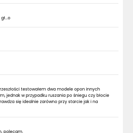
gł...o
 przeszłości testowałem dwa modele opon innych
nym, jednak w przypadku ruszania po śniegu czy błocie
dza się idealnie zarówno przy starcie jak i na
m, polecam.