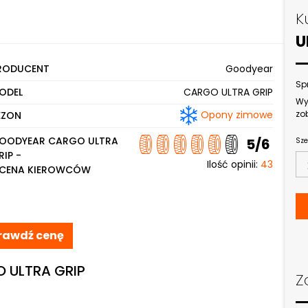
K
U
RODUCENT
Goodyear
Sp
ODEL
CARGO ULTRA GRIP
Wy
Opony zimowe
zo
EZON
OODYEAR CARGO ULTRA
5/6
Sze
RIP -
Ilość opinii:
43
CENA KIEROWCÓW
rawdź cenę
O ULTRA GRIP
Z