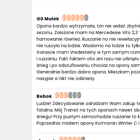
G0 Mułek
Opona bardzo wytrzymała, tzn nie widać zbytni
sezonu. Założone mam na Mercedesie Vito 2,3 
hamowanie również. Ruszanie no nie rewelacyjn
nie ruszyła na lodzie. Wiadomo na lodzie to tylk
transicie mam Vredesteiny w tym samym rozmiar
i ruszaniu. Fakt faktem vito ani razu nie utkn
śnieg i po odszuflowaniu chociaż na opony sa
Generalnie bardzo dobra opona. Mieszkam poza 
nasypie a nikt nie odśnieży.
Bebok
Ludzie! Zdecydowanie odradzam Wam zakup te
fatalna. Mój Transit na tych oponach nawet o
śniegu! Przy pustym samochodzie ruszanie to k
Poprzednio miałem opony Kormoran Winter C i 