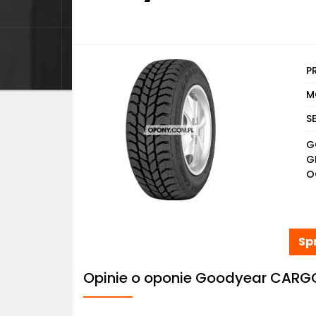
P
M
S
G
G
O
Sp
Opinie o oponie Goodyear CARG