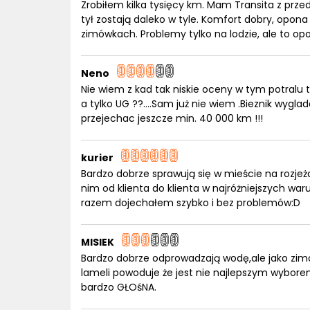
Zrobiłem kilka tysięcy km. Mam Transita z pr
tył zostają daleko w tyle. Komfort dobry, opon
zimówkach. Problemy tylko na lodzie, ale to op
Neno
Nie wiem z kad tak niskie oceny w tym potralu 
a tylko UG ??....Sam już nie wiem .Bieznik wygl
przejechac jeszcze min. 40 000 km !!!
kurier
Bardzo dobrze sprawują się w mieście na rozje
nim od klienta do klienta w najróżniejszych w
razem dojechałem szybko i bez problemów:D
MISIEK
Bardzo dobrze odprowadzają wodę,ale jako zimo
lameli powoduje że jest nie najlepszym wyborem
bardzo GŁOśNA.