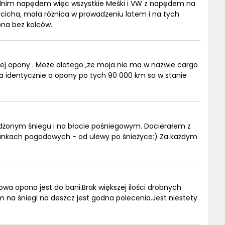
zednim napędem więc wszystkie Meśki i VW z napędem na
a cicha, mała różnica w prowadzeniu latem i na tych
ona bez kolców.
tej opony . Moze dlatego ,ze moja nie ma w nazwie cargo
ada identycznie a opony po tych 90 000 km sa w stanie
żdżonym śniegu i na błocie pośniegowym. Docierałem z
arunkach pogodowych - od ulewy po śnieżyce:) Za każdym
wa opona jest do bani.Brak większej ilości drobnych
 na śniegi na deszcz jest godna polecenia.Jest niestety