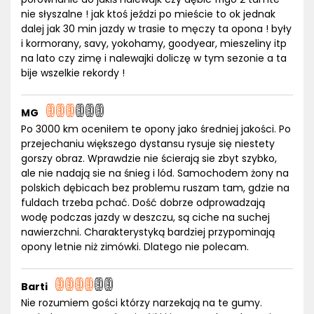
nie słyszalne ! jak ktoś jeździ po mieście to ok jednak
dalej jak 30 min jazdy w trasie to męczy ta opona ! były
i kormorany, savy, yokohamy, goodyear, mieszeliny itp
na lato czy zimę i nalewajki doliczę w tym sezonie a ta
bije wszelkie rekordy !
MG
Po 3000 km oceniłem te opony jako średniej jakości. Po
przejechaniu większego dystansu rysuje się niestety
gorszy obraz. Wprawdzie nie ścierają sie zbyt szybko,
ale nie nadają sie na śnieg i lód. Samochodem żony na
polskich dębicach bez problemu ruszam tam, gdzie na
fuldach trzeba pchać. Dość dobrze odprowadzają
wodę podczas jazdy w deszczu, są ciche na suchej
nawierzchni. Charakterystyką bardziej przypominają
opony letnie niż zimówki. Dlatego nie polecam.
Barti
Nie rozumiem gości którzy narzekają na te gumy.