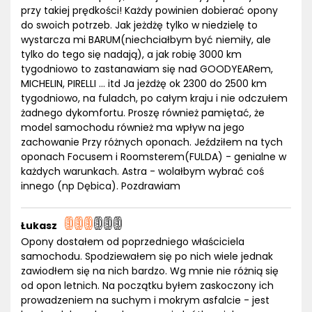
przy takiej prędkości! Każdy powinien dobierać opony
do swoich potrzeb. Jak jeżdżę tylko w niedzielę to
wystarcza mi BARUM(niechciałbym być niemiły, ale
tylko do tego się nadają), a jak robię 3000 km
tygodniowo to zastanawiam się nad GOODYEARem,
MICHELIN, PIRELLI ... itd Ja jeżdżę ok 2300 do 2500 km
tygodniowo, na fuladch, po całym kraju i nie odczułem
żadnego dykomfortu. Proszę również pamiętać, że
model samochodu również ma wpływ na jego
zachowanie Przy różnych oponach. Jeździłem na tych
oponach Focusem i Roomsterem(FULDA) - genialne w
każdych warunkach. Astra - wolałbym wybrać coś
innego (np Dębica). Pozdrawiam
Łukasz
Opony dostałem od poprzedniego właściciela
samochodu. Spodziewałem się po nich wiele jednak
zawiodłem się na nich bardzo. Wg mnie nie różnią się
od opon letnich. Na początku byłem zaskoczony ich
prowadzeniem na suchym i mokrym asfalcie - jest