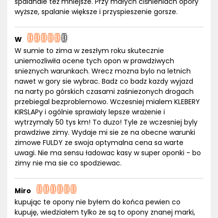
spalanaie też mniejsze. Przy małych ciśnieniach opory
wyższe, spalanie większe i przyspieszenie gorsze.
W
W sumie to zima w zeszłym roku skutecznie
uniemozliwiła ocene tych opon w prawdziwych
snieznych warunkach. Wrecz mozna bylo na letnich
nawet w gory sie wybrac. Badz co badz kazdy wyjazd
na narty po górskich czasami zaśniezonych drogach
przebiegal bezproblemowo. Wczesniej mialem KLEBERY
KIRSLAPy i ogólnie sprawiały lepsze wrażenie i
wytrzymaly 50 tys km! To duzo! Tyle ze wczesniej byly
prawdziwe zimy. Wydaje mi sie ze na obecne warunki
zimowe FULDY ze swoja optymalna cena sa warte
uwagi. Nie ma sensu ładowac kasy w super oponki - bo
zimy nie ma sie co spodziewac.
Miro
kupując te opony nie byłem do końca pewien co
kupuję, wiedziałem tylko że są to opony znanej marki,