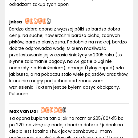
odradzam zakup tych opon.
jaksa
Bardzo dobra opona z wyzszej pólki za bardzo dobra
cenę. Na suchej nawierzchni bardzo cicha, zadnych
pisków, bardzo elastyczna. Podobnie na mokrej. bardzo
dobrze odprowadza wodę. Miałem możliwość
przetestowania jej w czasie śnieżycy w 2005 roku (to
słynne załamanie pogody, na A4 gdzie pługi nie
nadazały z odśnieżaniem), omega (tylny naped) szla
jak burza, a na poboczu stalo wiele pojazdów oraz tirów,
ktore nie mogły podjechac pod znane wam
wzniesienia. Faktem jest że bylem dosyc obciążony.
Polecam
Max Van Dal
Ta opona kupiona tanio jak na rozmiar 205/60/R15 bo
po 220. na zimę się nadaje bardzo dobrze ! jednak na
ciepło jest fatalna ! huk jak w bombowcu! mam
porównanie do jakiś nalewajk czy dębic frigo 2 tamte