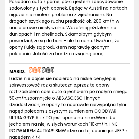
Posiadam auto z górnej półki i jestem zdecydowanie
zadowolony z tych oponek. Będąc w Austrii na nartach
nigdzie nie miałem problemu z wjechaniem. Na
drogach szybkiego ruchu prędkość ok. 200 km/h w
aucie prawie niesłyszalne. Wcześniej jeździłem na
dunlopach i michelinach. Skłamałbym gdybym
powiedział, że są do bani - ale ta cena. Uważam, że
opony Fuldy są produktem naprawdę godnym
polecenia. Jakość za bardzo rozsądną cenę.
MARIO.
Ludzie nie dajcie sie nabierać na niskie ceny,lepiej
zainwestować raz a skutecznie,przez te opony
roztrzaskalem całe auto a jechałem po małym śniegu
50km/h,zaomnijcie o ABS,ASC,ESC i innych
dziadostwach,te opony to naprawde niewypał,na tylni
napęd polecam z czystym sumieniem GOODYAR
ULTRA GRYP 6 i 7.TO jest opona na zime.Wiem bo
jechałem na niej w złych warunkach 110km/.h. I NIE
ROZWALIŁEM AUTKA!!!!BMW idzie na tej oponie jak JEEP z
napędem 4\4