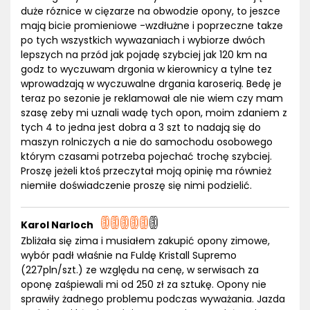
duże róznice w cięzarze na obwodzie opony, to jeszce
mają bicie promieniowe -wzdłużne i poprzeczne takze
po tych wszystkich wywazaniach i wybiorze dwóch
lepszych na przód jak pojadę szybciej jak 120 km na
godz to wyczuwam drgonia w kierownicy a tylne tez
wprowadzają w wyczuwalne drgania karoserią. Bedę je
teraz po sezonie je reklamował ale nie wiem czy mam
szasę zeby mi uznali wadę tych opon, moim zdaniem z
tych 4 to jedna jest dobra a 3 szt to nadają się do
maszyn rolniczych a nie do samochodu osobowego
którym czasami potrzeba pojechać trochę szybciej.
Proszę jeżeli ktoś przeczytał moją opinię ma również
niemiłe doświadczenie proszę się nimi podzielić.
Karol Narloch
Zbliżała się zima i musiałem zakupić opony zimowe,
wybór padł właśnie na Fuldę Kristall Supremo
(227pln/szt.) ze względu na cenę, w serwisach za
oponę zaśpiewali mi od 250 zł za sztukę. Opony nie
sprawiły żadnego problemu podczas wyważania. Jazda