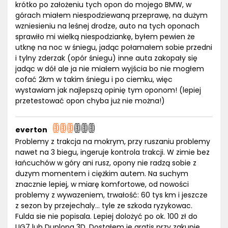
krótko po założeniu tych opon do mojego BMW, w
górach miałem niespodziewaną przeprawę, na dużym
wzniesieniu na leśnej drodze, auto na tych oponach
sprawiło mi wielką niespodziankę, byłem pewien że
utknę na noc w śniegu, jadąc połamałem sobie przedni
i tylny zderzak (opór śniegu) inne auta zakopały się
jadąc w dół ale ja nie miałem wyjścia bo nie mogłem
cofać 2km w takim śniegu i po ciemku, więc
wystawiam jak najlepszą opinię tym oponom! (lepiej
przetestować opon chyba już nie można!)
everton
Problemy z trakcja na mokrym, przy ruszaniu problemy
nawet na 3 biegu, ingeruje kontrola trakcji. W zimie bez
łańcuchów w góry ani rusz, opony nie radzą sobie z
duzym momentem i ciężkim autem. Na suchym
znacznie lepiej, w miarę komfortowe, od nowości
problemy z wywazeniem, trwałość: 60 tys km i jeszcze
z sezon by przejechaly... tyle ze szkoda ryzykowac.
Fulda sie nie popisala. Lepiej dolożyć po ok. 100 zł do
UG7 lub Dunlopa 3D. Dostałem je gratis przy zakupie