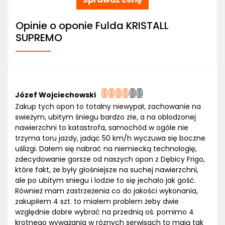
Opinie o oponie Fulda KRISTALL
SUPREMO
Józef Wojciechowski
Zakup tych opon to totalny niewypał, zachowanie na
swieżym, ubitym śniegu bardzo złe, a na oblodzonej
nawierzchni to katastrofa, samochód w ogóle nie
trzyma toru jazdy, jadąc 50 km/h wyczuwa się boczne
uślizgi. Dałem się nabrać na niemiecką technologię,
zdecydowanie gorsze od naszych opon z Dębicy Frigo,
które fakt, że były głośniejsze na suchej nawierzchni,
ale po ubitym sniegu i lodzie to się jechało jak gość.
Również mam zastrzeżenia co do jakości wykonania,
zakupiłem 4 szt. to miałem problem żeby dwie
względnie dobre wybrać na przednią oś. pomimo 4
krotnego wyważania w róznych serwisach to mają tak