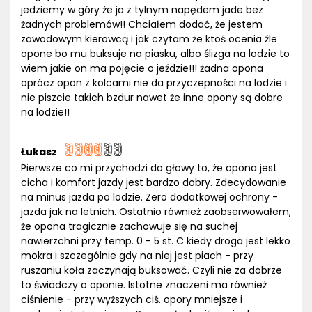
jedziemy w góry że ja z tylnym napędem jade bez
żadnych problemów!! Chciałem dodać, że jestem
zawodowym kierowcą i jak czytam że ktoś ocenia źle
opone bo mu buksuje na piasku, albo ślizga na lodzie to
wiem jakie on ma pojęcie o jeździe!!! żadna opona
oprócz opon z kolcami nie da przyczepności na lodzie i
nie piszcie takich bzdur nawet że inne opony są dobre
na lodzie!!
Łukasz
Pierwsze co mi przychodzi do głowy to, że opona jest
cicha i komfort jazdy jest bardzo dobry. Zdecydowanie
na minus jazda po lodzie. Zero dodatkowej ochrony -
jazda jak na letnich. Ostatnio również zaobserwowałem,
że opona tragicznie zachowuje się na suchej
nawierzchni przy temp. 0 - 5 st. C kiedy droga jest lekko
mokra i szczególnie gdy na niej jest piach - przy
ruszaniu koła zaczynają buksować. Czyli nie za dobrze
to świadczy o oponie. Istotne znaczeni ma również
ciśnienie - przy wyższych ciś. opory mniejsze i