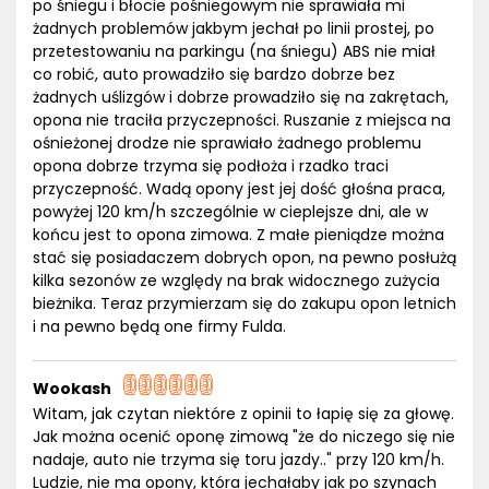
po śniegu i błocie pośniegowym nie sprawiała mi
żadnych problemów jakbym jechał po linii prostej, po
przetestowaniu na parkingu (na śniegu) ABS nie miał
co robić, auto prowadziło się bardzo dobrze bez
żadnych uślizgów i dobrze prowadziło się na zakrętach,
opona nie traciła przyczepności. Ruszanie z miejsca na
ośnieżonej drodze nie sprawiało żadnego problemu
opona dobrze trzyma się podłoża i rzadko traci
przyczepność. Wadą opony jest jej dość głośna praca,
powyżej 120 km/h szczególnie w cieplejsze dni, ale w
końcu jest to opona zimowa. Z małe pieniądze można
stać się posiadaczem dobrych opon, na pewno posłużą
kilka sezonów ze względy na brak widocznego zużycia
bieżnika. Teraz przymierzam się do zakupu opon letnich
i na pewno będą one firmy Fulda.
Wookash
Witam, jak czytan niektóre z opinii to łapię się za głowę.
Jak można ocenić oponę zimową "że do niczego się nie
nadaje, auto nie trzyma się toru jazdy.." przy 120 km/h.
Ludzie, nie ma opony, która jechałaby jak po szynach