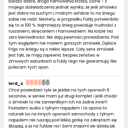
bardzo dobre, droga hamowania krótka, ciche - z
mojego doświadczenia jednak wynika, że jeśli zimówka
jest dobra na suchym i mokrym asfalcie to na śniegu
sobie nie radzi. Niestety, w przypadku Fuldy potwierdziło
się to w 100 %. Najmniejszy śnieg powoduje trudności z
ruszaniem, skręcaniem i hamowaniem. Na lodzie też
zero kierowalności. Nie dają pewności prowadzenia. Pod
tym względem nie miałem gorszych zimówek, Dębice
Frigo na śniegu są o niebo lepsze. Cały sens zimówek
jest taki, że mają zapewnić bezpieczeństwo w
zimowych warunkach a Fuldy tego nie gwarantują. Nie
polecam tych opon.
lord_s
Chce powiedzieć tyle że jeżdże na tych oponach 6
sezonów, w sensie mam już drugi komplet i jeśli chodzi
o zimówki to nie zamieniłbym ich na żadne inne!!!
Posiadam autko z tylnym napędem i ta opona to
ratunek bo na innych oponach samochody z tylnym
napędem nie ruszają pod lekką górkę na zakrętach się
ślizgają, a ja na fuldzie nic! Sami znajomi sie dziwią jak