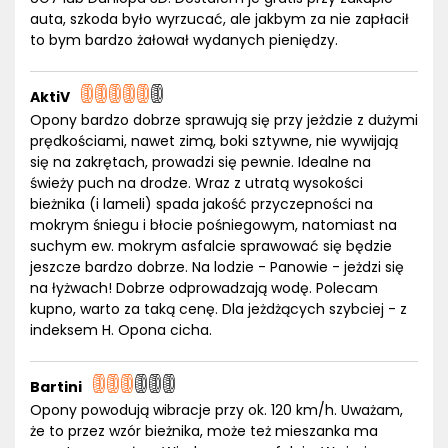
auta, szkoda było wyrzucać, ale jakbym za nie zapłacił
to bym bardzo żałował wydanych pieniędzy.
AktiV
Opony bardzo dobrze sprawują się przy jeżdzie z dużymi
prędkościami, nawet zimą, boki sztywne, nie wywijają
się na zakrętach, prowadzi się pewnie. Idealne na
świeży puch na drodze. Wraz z utratą wysokości
bieżnika (i lameli) spada jakość przyczepności na
mokrym śniegu i błocie pośniegowym, natomiast na
suchym ew. mokrym asfalcie sprawować się będzie
jeszcze bardzo dobrze. Na lodzie - Panowie - jeżdzi się
na łyżwach! Dobrze odprowadzają wodę. Polecam
kupno, warto za taką cenę. Dla jeżdżących szybciej - z
indeksem H. Opona cicha.
Bartini
Opony powodują wibracje przy ok. 120 km/h. Uważam,
że to przez wzór bieżnika, może też mieszanka ma