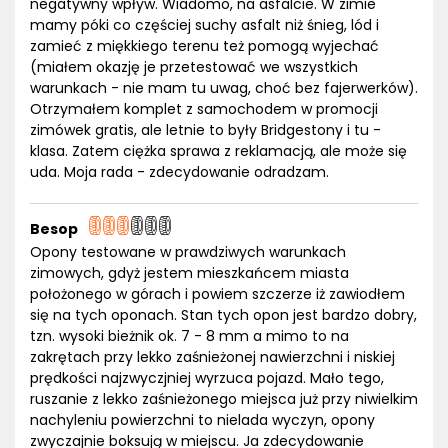
negatywny wpływ. Wiadomo, na asfalcie. W zimie
mamy póki co częściej suchy asfalt niż śnieg, lód i
zamieć z miękkiego terenu też pomogą wyjechać
(miałem okazję je przetestować we wszystkich
warunkach - nie mam tu uwag, choć bez fajerwerków).
Otrzymałem komplet z samochodem w promocji
zimówek gratis, ale letnie to były Bridgestony i tu -
klasa. Zatem ciężka sprawa z reklamacją, ale może się
uda. Moja rada - zdecydowanie odradzam.
Besop
Opony testowane w prawdziwych warunkach
zimowych, gdyż jestem mieszkańcem miasta
położonego w górach i powiem szczerze iż zawiodłem
się na tych oponach. Stan tych opon jest bardzo dobry,
tzn. wysoki bieżnik ok. 7 - 8 mm a mimo to na
zakrętach przy lekko zaśnieżonej nawierzchni i niskiej
prędkości najzwyczjniej wyrzuca pojazd. Mało tego,
ruszanie z lekko zaśnieżonego miejsca już przy niwielkim
nachyleniu powierzchni to nielada wyczyn, opony
zwyczajnie boksują w miejscu. Ja zdecydowanie