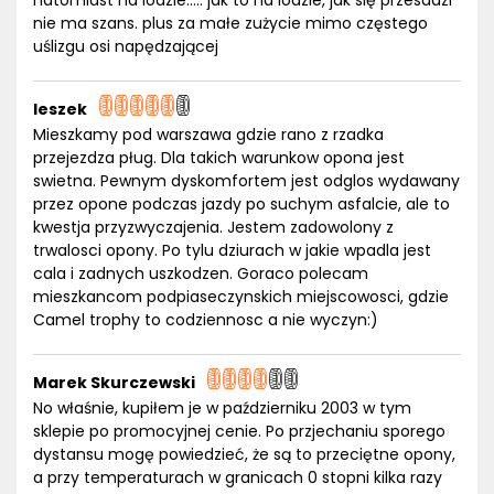
natomiast na lodzie..... jak to na lodzie, jak się przesadzi
nie ma szans. plus za małe zużycie mimo częstego
uślizgu osi napędzającej
leszek
Mieszkamy pod warszawa gdzie rano z rzadka
przejezdza pług. Dla takich warunkow opona jest
swietna. Pewnym dyskomfortem jest odglos wydawany
przez opone podczas jazdy po suchym asfalcie, ale to
kwestja przyzwyczajenia. Jestem zadowolony z
trwalosci opony. Po tylu dziurach w jakie wpadla jest
cala i zadnych uszkodzen. Goraco polecam
mieszkancom podpiaseczynskich miejscowosci, gdzie
Camel trophy to codziennosc a nie wyczyn:)
Marek Skurczewski
No właśnie, kupiłem je w październiku 2003 w tym
sklepie po promocyjnej cenie. Po przjechaniu sporego
dystansu mogę powiedzieć, że są to przeciętne opony,
a przy temperaturach w granicach 0 stopni kilka razy