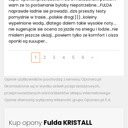
wam ze to porównanie byłoby niepotrzebne....FULDA
naprawde ładnie sie prowadzi...dzis przeszły testy
pomyslnie w trasie....polskie drogi:)))...koleiny
wypełnione wodą...dlatego dalem takie wysokie noty....
nie sugerujcie sie ocena za jazde na sniegu i lodzie...nie
mialem jeszcze okazji....powiem tylko ze komfort i cisza
oponki są suuuper...
1
2
3
4
5
6
»
Opinie użytkowników pochodzą z serwisu Oponeo.pl.
Gromadzone są w wyniku ankiet posprzedażowych,
przeprowadzanych wśród klientów sklepu internetowego.
Opinie stanowią wyłączną własność grupy Oponeo.pl S.A.
Kup opony
Fulda KRISTALL