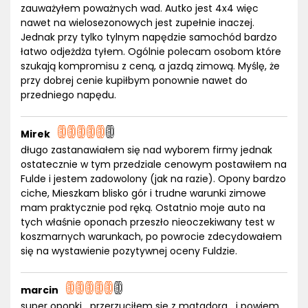
zauważyłem poważnych wad. Autko jest 4x4 więc
nawet na wielosezonowych jest zupełnie inaczej.
Jednak przy tylko tylnym napędzie samochód bardzo
łatwo odjeżdża tyłem. Ogólnie polecam osobom które
szukają kompromisu z ceną, a jazdą zimową. Myślę, że
przy dobrej cenie kupiłbym ponownie nawet do
przedniego napędu.
Mirek
długo zastanawiałem się nad wyborem firmy jednak
ostatecznie w tym przedziale cenowym postawiłem na
Fulde i jestem zadowolony (jak na razie). Opony bardzo
ciche, Mieszkam blisko gór i trudne warunki zimowe
mam praktycznie pod ręką. Ostatnio moje auto na
tych właśnie oponach przeszło nieoczekiwany test w
koszmarnych warunkach, po powrocie zdecydowałem
się na wystawienie pozytywnej oceny Fuldzie.
marcin
super oponki....przerzuciłem sie z matadora....i powiem