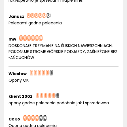
rok.Napewno je sprzedam i kupie inne.
Janusz
Polecam! godne polecenia.
mw
DOSKONAŁE TRZYMANIE NA ŚLISKICH NAWIERZCHNIACH,
POKONUJE STROME GÓRSKIE PODJAZDY, ZAŚNIEŻONE BEZ
ŁAŃCUCHÓW
Wiesław
Opony OK.
klient 2002
opony godne polecenia podobnie jak i sprzedawca.
CeKo
Opona godna polecenia.