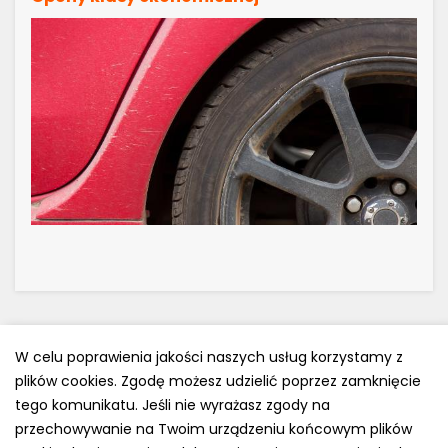
W celu poprawienia jakości naszych usług korzystamy z
plików cookies. Zgodę możesz udzielić poprzez zamknięcie
Polityka prywatności
tego komunikatu. Jeśli nie wyrażasz zgody na
e-mail: kontakt@opony.com.pl
przechowywanie na Twoim urządzeniu końcowym plików