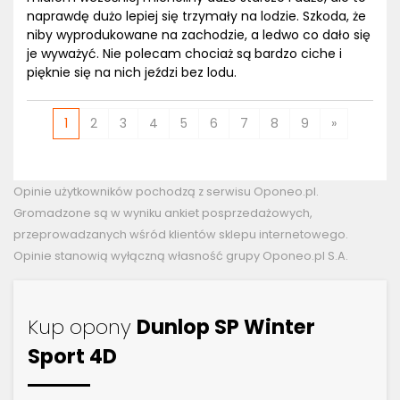
naprawdę dużo lepiej się trzymały na lodzie. Szkoda, że
niby wyprodukowane na zachodzie, a ledwo co dało się
je wyważyć. Nie polecam chociaż są bardzo ciche i
pięknie się na nich jeździ bez lodu.
1
2
3
4
5
6
7
8
9
»
Opinie użytkowników pochodzą z serwisu Oponeo.pl.
Gromadzone są w wyniku ankiet posprzedażowych,
przeprowadzanych wśród klientów sklepu internetowego.
Opinie stanowią wyłączną własność grupy Oponeo.pl S.A.
Kup opony
Dunlop SP Winter
Sport 4D