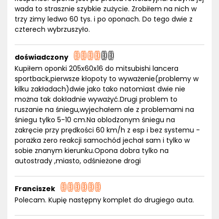
wada to strasznie szybkie zużycie. Zrobiłem na nich w
trzy zimy ledwo 60 tys. i po oponach. Do tego dwie z
czterech wybrzuszyło.
doświadczony
Kupiłem oponki 205x60x16 do mitsubishi lancera
sportback,pierwsze kłopoty to wyważenie(problemy w
kilku zakładach)dwie jako tako natomiast dwie nie
można tak dokładnie wyważyć.Drugi problem to
ruszanie na śniegu,wyjechałem ale z problemami na
śniegu tylko 5-10 cm.Na oblodzonym śniegu na
zakręcie przy prędkości 60 km/h z esp i bez systemu -
porażka zero reakcji samochód jechał sam i tylko w
sobie znanym kierunku.Opona dobra tylko na
autostrady ,miasto, odśnieżone drogi
Franciszek
Polecam. Kupię następny komplet do drugiego auta.