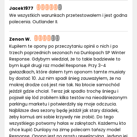
Jacek1977
We wszystkich warunkach przetestowałem i jest godna
polecenia. Outlander II.
Zenon W.
Kupiłem te opony po przeczytaniu opinii o nich i po
trzech poprzednich sezonach na Dunlopach SP Winter
Response. Gdybym wiedział, że to takie badziewie to
bym kupił drugi raz model Response. Przy 3-4
gwiazdkach, które dałem tym oponom tamte musiały
by dostać 10. Już nim spadł śnieg zauważyłem, że na
mokrej drodze coś jest nie tak. Na błocie samochód
jeździł gdzie chciał. Teraz jak spadło trochę śniegu i
pojawił się lód zrobiłem kilka testów na nieodśnieżonym
parkingu marketu i potwierdziły się moje odczucia.
Najbliższe dwa sezony będę jeździł jak stary dziadek,
żeby komuś ani sobie krzywdy nie zrobić. Do tego
wszystkiego potworny hałas w zakrętach. Każdemu kto
chce kupić Dunlopy na zimę polecam tańszy model
Response. Opona jest po prostu rewelacyjna. Jedyna jej