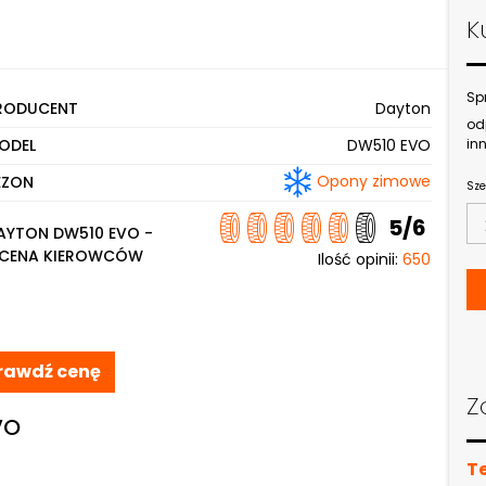
K
Sp
RODUCENT
Dayton
od
ODEL
DW510 EVO
inn
Opony zimowe
EZON
Sze
5/6
AYTON DW510 EVO -
CENA KIEROWCÓW
Ilość opinii:
650
rawdź cenę
Z
VO
T