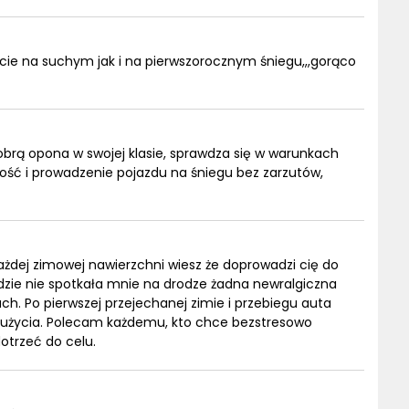
omicie na suchym jak i na pierwszorocznym śniegu,,,gorąco
brą opona w swojej klasie, sprawdza się w warunkach
ność i prowadzenie pojazdu na śniegu bez zarzutów,
ażdej zimowej nawierzchni wiesz że doprowadzi cię do
ździe nie spotkała mnie na drodze żadna newralgiczna
h. Po pierwszej przejechanej zimie i przebiegu auta
 zużycia. Polecam każdemu, kto chce bezstresowo
otrzeć do celu.