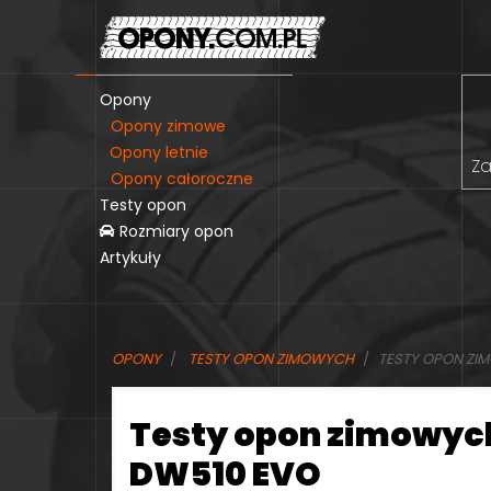
Opony
Opony zimowe
Opony letnie
Za
Opony całoroczne
Testy opon
Rozmiary opon
Artykuły
OPONY
TESTY OPON ZIMOWYCH
TESTY OPON ZI
Testy opon zimowyc
DW510 EVO