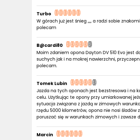
Turbo
W górach już jest śnieg ,,,, a radzi sobie znak
polecam
B@cardi80
Moim zdaniem opona Dayton DV 510 Evo jest do
suchych jak i na mokrej nawierzchni, przyczep
polecam.
Tomek Lubin
Jazda na tych oponach jest bezstresowa i na k
celu. Użytkując te opony przy umiarkowanej je
sytuacja związana z jazdą w zimowych warunkac
rzędu 5000 kilometrów, opona nie nosi śladów
poruszać się w warunkach zimowych i zawsze d
Marcin