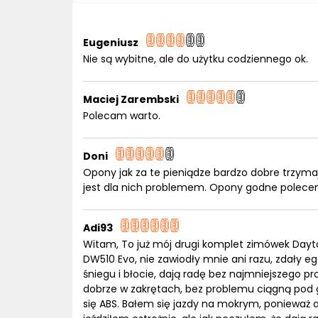
Eugeniusz
Nie są wybitne, ale do użytku codziennego ok.
Maciej Zarembski
Polecam warto.
Doni
Opony jak za te pieniądze bardzo dobre trzyma
jest dla nich problemem. Opony godne polecen
Adi93
Witam, To już mój drugi komplet zimówek Dayt
DW510 Evo, nie zawiodły mnie ani razu, zdały 
śniegu i błocie, dają radę bez najmniejszego p
dobrze w zakrętach, bez problemu ciągną pod g
się ABS. Bałem się jazdy na mokrym, ponieważ 