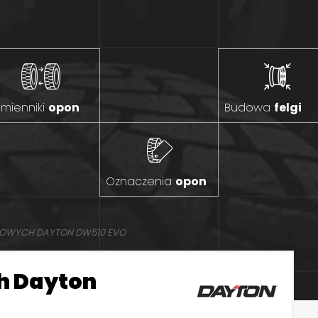
mienniki
opon
Budowa
felgi
Oznaczenia
opon
MOWYCH DAYTON DW510 EVO
h Dayton