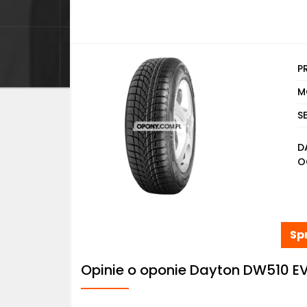
P
M
S
D
O
Sp
Opinie o oponie Dayton DW510 E