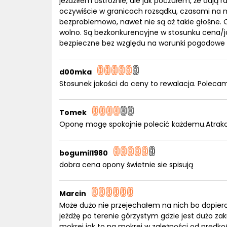
jeździłem ostrożnie, ale jak poczułem, że dają 
oczywiście w granicach rozsądku, czasami n
bezproblemowo, nawet nie są aż takie głośne. 
wolno. Są bezkonkurencyjne w stosunku cena/jak
bezpieczne bez względu na warunki pogodowe 
d00mka
Stosunek jakości do ceny to rewalacja. Poleca
Tomek
Oponę mogę spokojnie polecić każdemu.Atrakcy
bogumil1980
dobra cena opony świetnie sie spisują
Marcin
Może dużo nie przejechałem na nich bo dopiero 
jeżdżę po terenie górzystym gdzie jest dużo zak
mokrej jak to na mokrej w zależności od prędko