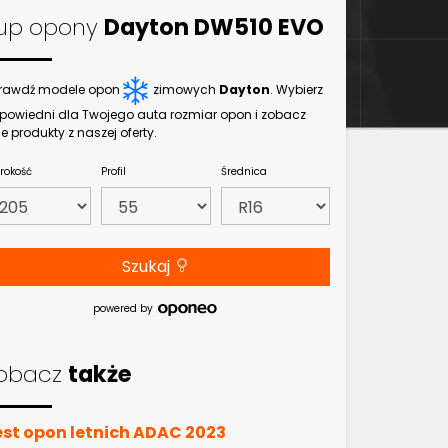
up opony
Dayton DW510 EVO
rawdź modele opon
zimowych
Dayton
. Wybierz
powiedni dla Twojego auta rozmiar opon i zobacz
e produkty z naszej oferty.
rokość
Profil
Średnica
Szukaj
powered by
obacz
także
est opon letnich ADAC 2023