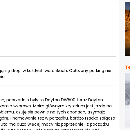
T
ją się drogi w każdych warunkach. Obłożony parking nie
ia.
on, poprzednio byly to Dayton DW500 teraz Dayton
egzamin wzorowo. Moim głównym kryterium jest jazda na
roblemu, czuję się pewnie na tych oponach, trzymają
órę, i hamowanie też w porządku, bardzo rzadko załącza
auto ma dużo więcej mocy niż poprzednie i z początku