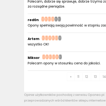
Polecam, dobrze się sprawuje, dobrze trzyma za
za rozsądne pieniądze.
red0n
Opony spełniają swoją powinność w stopniu za
Artem
wszystko OK!
Miksor
Polecam opony w stosunku cena do jakości.
«
11
12
13
14
Opinie użytkowników pochodzą z serwisu Oponeo.pl
przeprowadzanych wśród klientów sklepu internetow