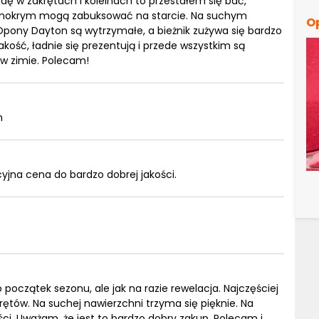
radę w zakrętach i koleinach to przestałem się bać,
a mokrym mogą zabuksować na starcie. Na suchym
O
Opony Dayton są wytrzymałe, a bieżnik zużywa się bardzo
ość, ładnie się prezentują i przede wszystkim są
w zimie. Polecam!
m
jna cena do bardzo dobrej jakości.
początek sezonu, ale jak na razie rewelacja. Najczęściej
rętów. Na suchej nawierzchni trzyma się pięknie. Na
ści. Uważam, że jest to bardzo dobry zakup. Polecam i