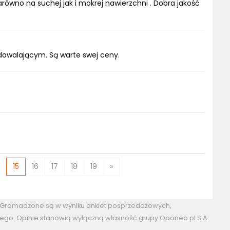
równo na suchej jak i mokrej nawierzchni . Dobra jakość
dowalającym. Są warte swej ceny.
15
16
17
18
19
»
. Gromadzone są w wyniku ankiet posprzedażowych,
ego. Opinie stanowią wyłączną własność grupy Oponeo.pl S.A.