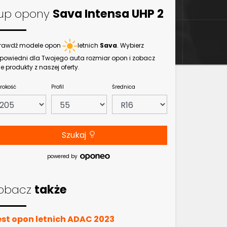
up opony
Sava Intensa UHP 2
rawdź modele opon
letnich
Sava
. Wybierz
powiedni dla Twojego auta rozmiar opon i zobacz
e produkty z naszej oferty.
rokość
Profil
Średnica
Szukaj
powered by
obacz
także
est opon letnich ADAC 2023