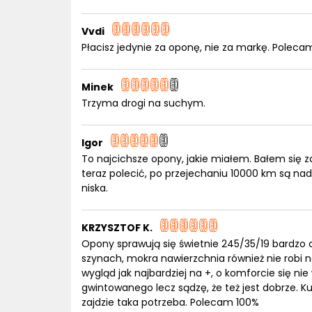
Vvdi
Płacisz jedynie za oponę, nie za markę. Poleca
Minek
Trzyma drogi na suchym.
Igor
To najcichsze opony, jakie miałem. Bałem się z
teraz polecić, po przejechaniu 10000 km są nad
niska.
KRZYSZTOF K.
Opony sprawują się świetnie 245/35/19 bardzo c
szynach, mokra nawierzchnia również nie robi n
wygląd jak najbardziej na +, o komforcie się ni
gwintowanego lecz sądzę, że też jest dobrze. Ku
zajdzie taka potrzeba. Polecam 100%