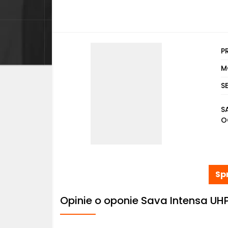
P
M
S
S
O
Sp
Opinie o oponie Sava Intensa UH