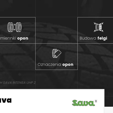
mienniki
opon
Budowa
felgi
Oznaczenia
opon
H SAVA INTENSA UHP 2
ava