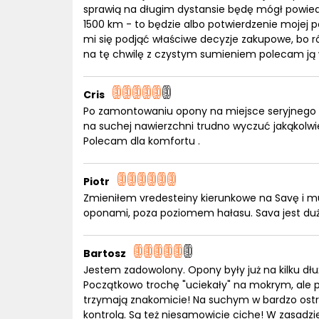
sprawią na długim dystansie będę mógł powiedz
1500 km - to będzie albo potwierdzenie mojej po
mi się podjąć właściwe decyzje zakupowe, bo ró
na tę chwilę z czystym sumieniem polecam ją
Cris
Po zamontowaniu opony na miejsce seryjnego D
na suchej nawierzchni trudno wyczuć jakąkolwiek
Polecam dla komfortu .
Piotr
Zmieniłem vredesteiny kierunkowe na Savę i mu
oponami, poza poziomem hałasu. Sava jest duż
Bartosz
Jestem zadowolony. Opony były już na kilku dł
Początkowo trochę "uciekały" na mokrym, ale po
trzymają znakomicie! Na suchym w bardzo ostry
kontrolą. Są też niesamowicie ciche! W zasadzi