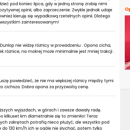
ieć pod koniec lipca, gdy w jedną stronę zrobię nimi
O
zytywnej opinii, albo zaprzeczenie. Zwykle jednak udaje
wnież kieruję się wypadkową rzetelnych opinii. Dlatego
 wszystkim zainteresowanym!
unlop nie widzę różnicy w prowadzeniu . Opona cicha,
 różnice, na mokrej może minimalnie jest mniej trakcji .
szę powiedzieć, że nie ma większej różnicy między tymi
o cichsza. Dobra opona za przyzwoitą cenę.
uższych wyjazdach, w górach i zawsze dawały radę.
 kilkuset km diametralnie się to zmieniło! Teraz
ch zakrętach potrafią nieco płużyć, ale wszystko pod
e do 130 km/h ich w ogóle nie słychać, potem tylko