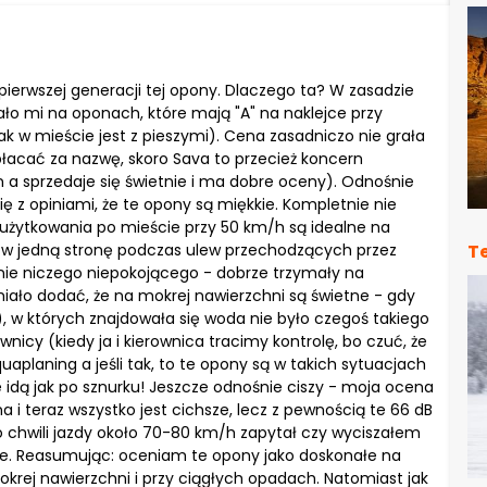
pierwszej generacji tej opony. Dlaczego ta? W zasadzie
eżało mi na oponach, które mają "A" na naklejce przy
 w mieście jest z pieszymi). Cena zasadniczo nie grała
opłacać za nazwę, skoro Sava to przecież koncern
a sprzedaje się świetnie i ma dobre oceny). Odnośnie
ę z opiniami, że te opony są miękkie. Kompletnie nie
użytkowania po mieście przy 50 km/h są idealne na
 w jedną stronę podczas ulew przechodzących przez
T
nie niczego niepokojącego - dobrze trzymały na
śmiało dodać, że na mokrej nawierzchni są świetne - gdy
 w których znajdowała się woda nie było czegoś takiego
cy (kiedy ja i kierownica tracimy kontrolę, bo czuć, że
quaplaning a jeśli tak, to te opony są w takich sytuacjach
 idą jak po sznurku! Jeszcze odnośnie ciszy - moja ocena
a i teraz wszystko jest cichsze, lecz z pewnością te 66 dB
o chwili jazdy około 70-80 km/h zapytał czy wyciszałem
ebie. Reasumując: oceniam te opony jako doskonałe na
krej nawierzchni i przy ciągłych opadach. Natomiast jak