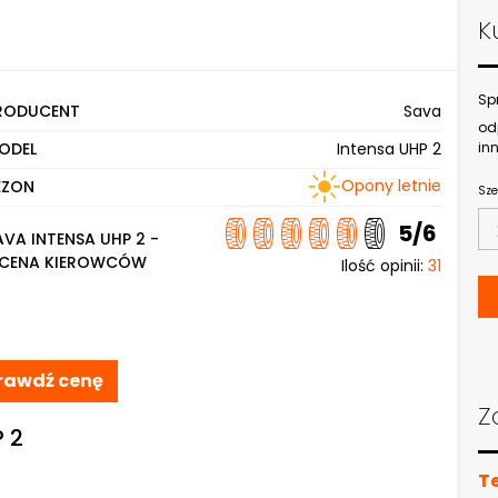
K
Sp
RODUCENT
Sava
od
ODEL
Intensa UHP 2
inn
Opony letnie
EZON
Sze
5/6
AVA INTENSA UHP 2 -
CENA KIEROWCÓW
Ilość opinii:
31
rawdź cenę
Z
P 2
T