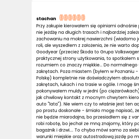
stachan
Przy zakupie kierowałem się opiniami odnośnie 
nie jeżdżę na długich trasach i najbardziej zal
zachowaniu na mokrej nawierzchni (wiadomo jak
roli, ale wyszedłem z założenia, że nie warto d
Goodyear (przecież Śkoda to Grupa Volkswagen 
praktycznej strony użytkowania, to spotkałem si
rozumiem co znaczy miękkie... Do normalnego 
zakrętach. Poza miastem (byłem w Poznaniu -
Polskę) kompletnie nie doświadczyłem absolut
zakrętach, łukach i na trasie w ogóle. I mogę 
pokonywałem muldy w jedni (po ciężarówkach),
jak chwilowy kontakt z mocnym chwytem kierowni
auto "lata"). Nie wiem czy to właśnie jest ten a
po prostu doskonałe - śmiało mogę napisać, że
nie będzie miarodajna, bo przesiadłem się z van
robi robotę, bo jechał ze mną znajomy, który p
bagażnik i drzwi.... To chyba mówi samo za si
warunki miejskie oraz autostradową jazdę po mo