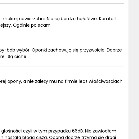
i mokrej nawierzchni. Nie są bardzo hałaśliwe. Komfort
ejszy. Ogólnie polecam.
 był bdb wybór. Oponki zachowują się przyzwoicie. Dobrze
ej. Są ciche.
j opony, a nie zależy mu na firmie lecz właściwosciach
głośności czyli w tym przypadku 66dB. Nie zawiodłem
on nastała błoga cisza. Opona dobrze trzyma się drogi