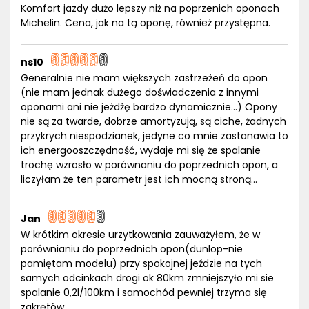
Komfort jazdy dużo lepszy niż na poprzenich oponach
Michelin. Cena, jak na tą oponę, również przystępna.
ns10
Generalnie nie mam większych zastrzeżeń do opon
(nie mam jednak dużego doświadczenia z innymi
oponami ani nie jeżdżę bardzo dynamicznie...) Opony
nie są za twarde, dobrze amortyzują, są ciche, żadnych
przykrych niespodzianek, jedyne co mnie zastanawia to
ich energooszczędność, wydaje mi się że spalanie
trochę wzrosło w porównaniu do poprzednich opon, a
liczyłam że ten parametr jest ich mocną stroną...
Jan
W krótkim okresie urzytkowania zauważyłem, że w
porównianiu do poprzednich opon(dunlop-nie
pamiętam modelu) przy spokojnej jeździe na tych
samych odcinkach drogi ok 80km zmniejszyło mi sie
spalanie 0,2l/100km i samochód pewniej trzyma się
zakrętów.