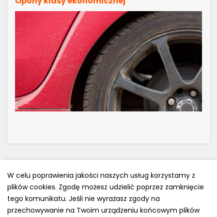
Opony klasy ekonomicznej
W celu poprawienia jakości naszych usług korzystamy z
plików cookies. Zgodę możesz udzielić poprzez zamknięcie
Polityka prywatności
tego komunikatu. Jeśli nie wyrażasz zgody na
e-mail: kontakt@opony.com.pl
przechowywanie na Twoim urządzeniu końcowym plików