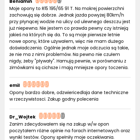
Beniamin
Moje opony to R15 195/65 91 T. Na mokrej powierzchni
zachowują się dobrze. Jednak jazda powyżej 80km/h
przy płynącej wodzie na ulicy od ulewnego deszczu jest
już niepewna. Nie jestem co prawda pewny czy istnieją
jakieś na których się da. To są moje pierwsze letnie
nowe opony, które używałem, więc nie mam dużego
doświadczenia. Ogólnie jednak moje odczucia są takie,
że nie ma z nimi problemów. Na pewno nie czułem
nigdy, żeby "pływały". Hamują pewnie, w porównaniu z
zimówkami są cichsze i mają mniejsze opory toczenia.
emil
Opony bardzo dobre, odzwiericedlaja dane techniczne
w rzeczywistosci. Zakup godny polecenia
Dr_Wojtek
Zanim zdecydowałem się na zakup w/w opon
poczytałem różne opinie na forach internetowych oraz
wyniki testów. Opony spełniły moje oczekiwania.