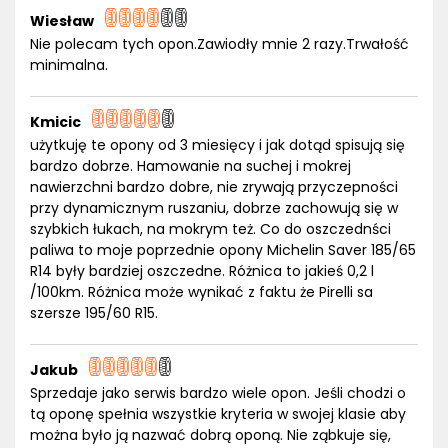
Wiesław
Nie polecam tych opon.Zawiodły mnie 2 razy.Trwałość
minimalna.
Kmicic
użytkuję te opony od 3 miesięcy i jak dotąd spisują się
bardzo dobrze. Hamowanie na suchej i mokrej
nawierzchni bardzo dobre, nie zrywają przyczepności
przy dynamicznym ruszaniu, dobrze zachowują się w
szybkich łukach, na mokrym też. Co do oszczednści
paliwa to moje poprzednie opony Michelin Saver 185/65
R14 były bardziej oszczedne. Różnica to jakieś 0,2 l
/100km. Różnica może wynikać z faktu że Pirelli sa
szersze 195/60 R15.
Jakub
Sprzedaje jako serwis bardzo wiele opon. Jeśli chodzi o
tą oponę spełnia wszystkie kryteria w swojej klasie aby
można było ją nazwać dobrą oponą. Nie ząbkuje się,