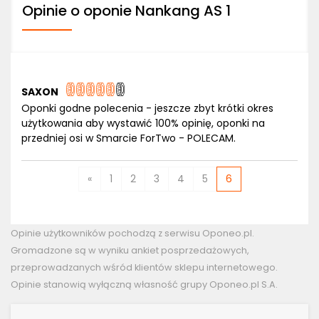
Opinie o oponie Nankang AS 1
SAXON
Oponki godne polecenia - jeszcze zbyt krótki okres
użytkowania aby wystawić 100% opinię, oponki na
przedniej osi w Smarcie ForTwo - POLECAM.
«
1
2
3
4
5
6
Opinie użytkowników pochodzą z serwisu Oponeo.pl.
Gromadzone są w wyniku ankiet posprzedażowych,
przeprowadzanych wśród klientów sklepu internetowego.
Opinie stanowią wyłączną własność grupy Oponeo.pl S.A.