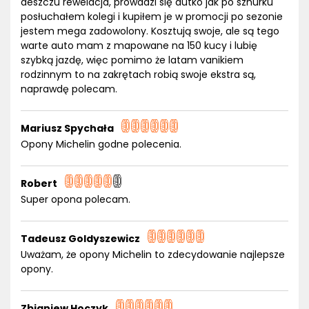
deszczu rewelacja, prowadzi się autko jak po sznurku
posłuchałem kolegi i kupiłem je w promocji po sezonie
jestem mega zadowolony. Kosztują swoje, ale są tego
warte auto mam z mapowane na 150 kucy i lubię
szybką jazdę, więc pomimo że latam vanikiem
rodzinnym to na zakrętach robią swoje ekstra są,
naprawdę polecam.
Mariusz Spychała
Opony Michelin godne polecenia.
Robert
Super opona polecam.
Tadeusz Goldyszewicz
Uważam, że opony Michelin to zdecydowanie najlepsze
opony.
Zbigniew Hoczyk