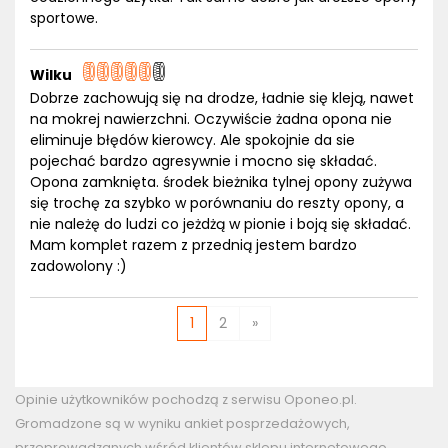
sportowe.
Wilku
Dobrze zachowują się na drodze, ładnie się kleją, nawet
na mokrej nawierzchni. Oczywiście żadna opona nie
eliminuje błędów kierowcy. Ale spokojnie da sie
pojechać bardzo agresywnie i mocno się składać.
Opona zamknięta. środek bieżnika tylnej opony zużywa
się trochę za szybko w porównaniu do reszty opony, a
nie należę do ludzi co jeżdżą w pionie i boją się składać.
Mam komplet razem z przednią jestem bardzo
zadowolony :)
1
2
»
Opinie użytkowników pochodzą z serwisu Oponeo.pl.
Gromadzone są w wyniku ankiet posprzedażowych,
przeprowadzanych wśród klientów sklepu internetowego.