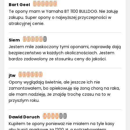
Bart Geel
Te opony mam w Yamaha BT 1100 BULLDOG. Nie żałuję
zakupu. Super opony o najwyższej przyczepności w
atrakcyjnej cenie.
Siem
Jestem mile zaskoczony tymi oponami, naprawdę dają
bezpieczeństwo w każdych okolicznościach. Jestem
bardzo zadowolony ze stosunku ceny do jakości.
jtw
Opony wyglądają świetnie, ale jeszcze ich nie
zamontowałem, bo opiekowuję się żoną chorą na raka,
ale mam nadzieję, że znajdę trochę czasu na to w
przyszlym roku.
Dawid Doruch
Kupiłem te opony ponieważ nie miałem na tyle kasy
aby kupić markowe za 1200 zł, a potrzebowałem