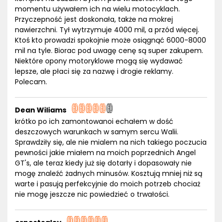
momentu używałem ich na wielu motocyklach.
Przyczepność jest doskonała, także na mokrej
nawierzchni. Tył wytrzymuje 4000 mil, a przód więcej.
Ktoś kto prowadzi spokojnie może osiągnąć 6000-8000
mil na tyle. Biorac pod uwagę cenę są super zakupem.
Niektóre opony motoryklowe mogą się wydawać
lepsze, ale płaci się za nazwę i drogie reklamy.
Polecam.
Dean Wiliams
krótko po ich zamontowanoi echałem w dość
deszczowych warunkach w samym sercu Walii.
Sprawdziły się, ale nie mialem na nich takiego poczucia
pewności jakie miałem na moich poprzednich Angel
GT's, ale teraz kiedy już się dotarły i dopasowały nie
mogę znaleźć żadnych minusów. Kosztują mniej niż są
warte i pasują perfekcyjnie do moich potrzeb chociaż
nie mogę jeszcze nic powiedzieć o trwałości.