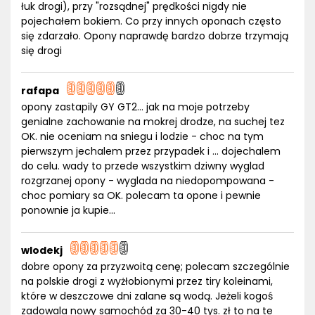
łuk drogi), przy "rozsądnej" prędkości nigdy nie
pojechałem bokiem. Co przy innych oponach często
się zdarzało. Opony naprawdę bardzo dobrze trzymają
się drogi
rafapa
opony zastapily GY GT2... jak na moje potrzeby
genialne zachowanie na mokrej drodze, na suchej tez
OK. nie oceniam na sniegu i lodzie - choc na tym
pierwszym jechalem przez przypadek i ... dojechalem
do celu. wady to przede wszystkim dziwny wyglad
rozgrzanej opony - wyglada na niedopompowana -
choc pomiary sa OK. polecam ta opone i pewnie
ponownie ja kupie...
wlodekj
dobre opony za przyzwoitą cenę; polecam szczególnie
na polskie drogi z wyżłobionymi przez tiry koleinami,
które w deszczowe dni zalane są wodą. Jeżeli kogoś
zadowala nowy samochód za 30-40 tys. zł to na te