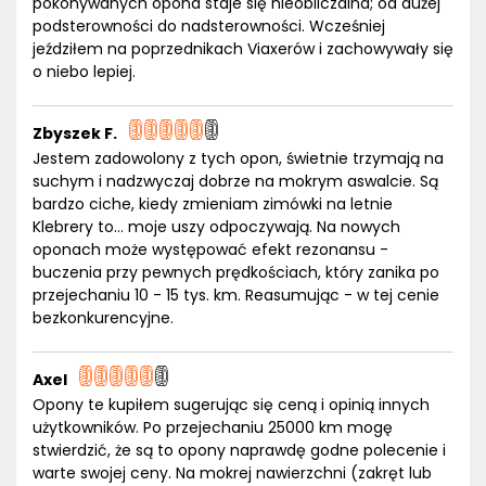
pokonywanych opona staje się nieobliczalna; od dużej
podsterowności do nadsterowności. Wcześniej
jeździłem na poprzednikach Viaxerów i zachowywały się
o niebo lepiej.
Zbyszek F.
Jestem zadowolony z tych opon, świetnie trzymają na
suchym i nadzwyczaj dobrze na mokrym aswalcie. Są
bardzo ciche, kiedy zmieniam zimówki na letnie
Klebrery to... moje uszy odpoczywają. Na nowych
oponach może występować efekt rezonansu -
buczenia przy pewnych prędkościach, który zanika po
przejechaniu 10 - 15 tys. km. Reasumując - w tej cenie
bezkonkurencyjne.
Axel
Opony te kupiłem sugerując się ceną i opinią innych
użytkowników. Po przejechaniu 25000 km mogę
stwierdzić, że są to opony naprawdę godne polecenie i
warte swojej ceny. Na mokrej nawierzchni (zakręt lub