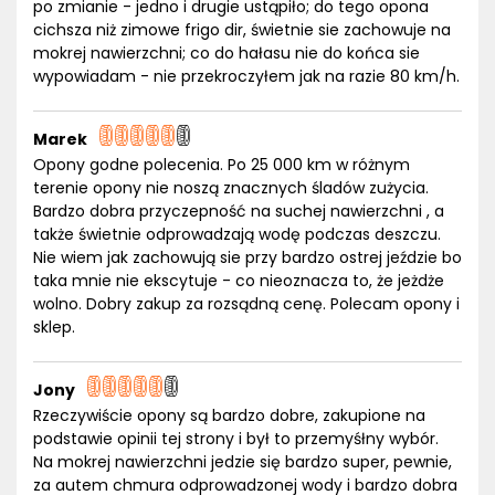
po zmianie - jedno i drugie ustąpiło; do tego opona
cichsza niż zimowe frigo dir, świetnie sie zachowuje na
mokrej nawierzchni; co do hałasu nie do końca sie
wypowiadam - nie przekroczyłem jak na razie 80 km/h.
Marek
Opony godne polecenia. Po 25 000 km w różnym
terenie opony nie noszą znacznych śladów zużycia.
Bardzo dobra przyczepność na suchej nawierzchni , a
także świetnie odprowadzają wodę podczas deszczu.
Nie wiem jak zachowują sie przy bardzo ostrej jeździe bo
taka mnie nie ekscytuje - co nieoznacza to, że jeżdże
wolno. Dobry zakup za rozsądną cenę. Polecam opony i
sklep.
Jony
Rzeczywiście opony są bardzo dobre, zakupione na
podstawie opinii tej strony i był to przemyśłny wybór.
Na mokrej nawierzchni jedzie się bardzo super, pewnie,
za autem chmura odprowadzonej wody i bardzo dobra