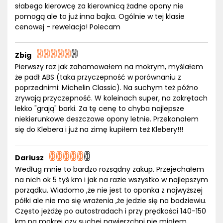
słabego kierowcę za kierownicą żadne opony nie
pomogą ale to już inna bajka. Ogólnie w tej klasie
cenowej - rewelacja! Polecam
Zbig
Pierwszy raz jak zahamowałem na mokrym, myślałem
że padł ABS (taka przyczepność w porównaniu z
poprzednimi: Michelin Classic). Na suchym też późno
zrywają przyczepność. W koleinach super, na zakrętach
lekko "grają" barki. Za tę cenę to chyba najlepsze
niekierunkowe deszczowe opony letnie. Przekonałem
się do Klebera i już na zimę kupiłem też Klebery!!!
Dariusz
Według mnie to bardzo rozsądny zakup. Przejechałem
na nich ok 5 tyś km i jak na razie wszystko w najlepszym
porządku. Wiadomo ,że nie jest to oponka z najwyższej
półki ale nie ma się wrażenia ,że jedzie się na badziewiu.
Często jeżdżę po autostradach i przy prędkości 140-150
km na mokrej czy suchej nawierzchni nie miałem