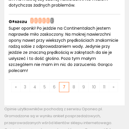
dotychczas żadnych problemów.
G±szczu
Super oponki! Po jeżdzie na Continentalach jestem
naprawde miło zaskoczony. Na mokrej nawierzchni
opony nawet przy wiekszych prędkościach znakomicie
radzą sobie z odprowadzaniem wody. Jedynie przy
jeżdzie ze znaczną prędkością w zakrętach da sie je
usłyszeć i to dość głośno. Poza tym małym
szczegółem nie mam im nic do zarzucenia. Gorąco
polecam!
«
3
4
5
6
7
8
9
10
11
»
Opinie użytkowników pochodzą z serwisu Oponeo.pl.
Gromadzone są w wyniku ankiet posprzedażowych,
przeprowadzanych wśród klientów sklepu internetowego.