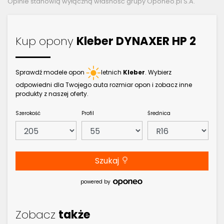
Opinie stanowią wyłączną własność grupy Oponeo.pl S.A.
Kup opony
Kleber DYNAXER HP 2
Sprawdź modele opon
letnich
Kleber
. Wybierz
odpowiedni dla Twojego auta rozmiar opon i zobacz inne
produkty z naszej oferty.
Szerokość
Profil
Średnica
Szukaj
powered by
Zobacz
także