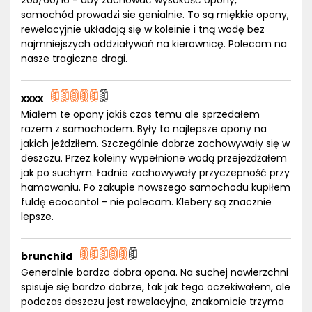
205/60/16 - aby zachować wysokość opony,
samochód prowadzi sie genialnie. To są miękkie opony,
rewelacyjnie układają się w koleinie i tną wodę bez
najmniejszych oddziaływań na kierownicę. Polecam na
nasze tragiczne drogi.
xxxx
Miałem te opony jakiś czas temu ale sprzedałem
razem z samochodem. Były to najlepsze opony na
jakich jeździłem. Szczególnie dobrze zachowywały się w
deszczu. Przez koleiny wypełnione wodą przejeżdżałem
jak po suchym. Ładnie zachowywały przyczepność przy
hamowaniu. Po zakupie nowszego samochodu kupiłem
fuldę ecocontol - nie polecam. Klebery są znacznie
lepsze.
brunchild
Generalnie bardzo dobra opona. Na suchej nawierzchni
spisuje się bardzo dobrze, tak jak tego oczekiwałem, ale
podczas deszczu jest rewelacyjna, znakomicie trzyma