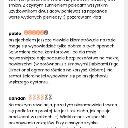
zmian. Z czystym sumieniem polecam wszystkim
uzytkownikom dwusladow poniewaz sa naprawde
warte wydanych pieniedzy :) pozdrawiam Piotr
pablo
przejechalem jeszcze niewiele kilometrów,ale na razie
mogę się wypowiedzieć tylko dobrze o tych oponach.
Są w miarę ciche, komfortowe i co dla mnie
najwazniejsze dają poczucie bezpieczeństwa na mokrej
nawierzchni (w porównaniu z zimowymi Dębicami Frigo
Directional ogromna różnica na korzyść Klebera). Na
temat ścieralności wypowiem się po przejechaniu
większego dystansu.
dandan
Na mokrym rewelacja, poza tym niesamowicie trzyma
się podłoża na prostej. Nie jest tak cicha, jak opisuje
producent w ulotkach :-) Wielki minus za sposób
pokonywania zakrętów. Przy ciasnych szybko