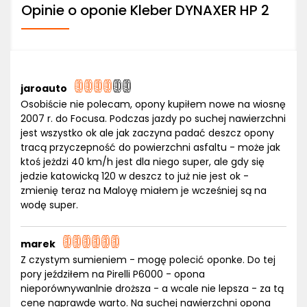
Opinie o oponie Kleber DYNAXER HP 2
jaroauto
Osobiście nie polecam, opony kupiłem nowe na wiosnę
2007 r. do Focusa. Podczas jazdy po suchej nawierzchni
jest wszystko ok ale jak zaczyna padać deszcz opony
tracą przyczepność do powierzchni asfaltu - może jak
ktoś jeżdzi 40 km/h jest dla niego super, ale gdy się
jedzie katowicką 120 w deszcz to już nie jest ok -
zmienię teraz na Maloyę miałem je wcześniej są na
wodę super.
marek
Z czystym sumieniem - mogę polecić oponke. Do tej
pory jeździłem na Pirelli P6000 - opona
nieporównywanlnie droższa - a wcale nie lepsza - za tą
cenę naprawdę warto. Na suchej nawierzchni opona