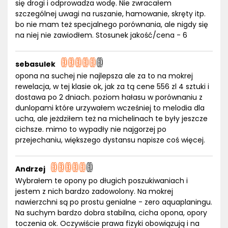
się drogi i odprowadza wodę. Nie zwracałem
szczególnej uwagi na ruszanie, hamowanie, skręty itp.
bo nie mam też specjalnego porównania, ale nigdy się
na niej nie zawiodłem. Stosunek jakość/cena - 6
sebasulek
opona na suchej nie najlepsza ale za to na mokrej
rewelacja, w tej klasie ok, jak za tą cene 556 zl 4 sztuki i
dostawa po 2 dniach. poziom hałasu w porównaniu z
dunlopami które urzywałem wcześniej to melodia dla
ucha, ale jeżdziłem też na michelinach te były jeszcze
cichsze. mimo to wypadły nie najgorzej po
przejechaniu, większego dystansu napisze coś więcej.
Andrzej
Wybrałem te opony po długich poszukiwaniach i
jestem z nich bardzo zadowolony. Na mokrej
nawierzchni są po prostu genialne - zero aquaplaningu.
Na suchym bardzo dobra stabilna, cicha opona, opory
toczenia ok. Oczywiście prawa fizyki obowiązują i na