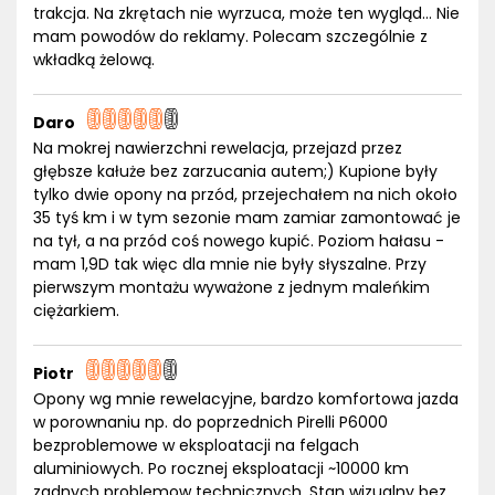
trakcja. Na zkrętach nie wyrzuca, może ten wygląd... Nie
mam powodów do reklamy. Polecam szczególnie z
wkładką żelową.
Daro
Na mokrej nawierzchni rewelacja, przejazd przez
głębsze kałuże bez zarzucania autem;) Kupione były
tylko dwie opony na przód, przejechałem na nich około
35 tyś km i w tym sezonie mam zamiar zamontować je
na tył, a na przód coś nowego kupić. Poziom hałasu -
mam 1,9D tak więc dla mnie nie były słyszalne. Przy
pierwszym montażu wyważone z jednym maleńkim
ciężarkiem.
Piotr
Opony wg mnie rewelacyjne, bardzo komfortowa jazda
w porownaniu np. do poprzednich Pirelli P6000
bezproblemowe w eksploatacji na felgach
aluminiowych. Po rocznej eksploatacji ~10000 km
zadnych problemow technicznych. Stan wizualny bez