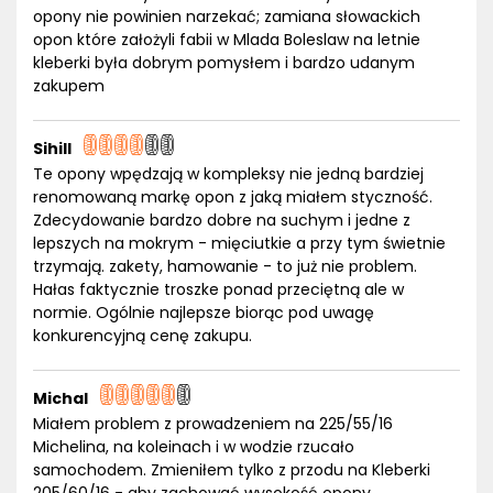
opony nie powinien narzekać; zamiana słowackich
opon które założyli fabii w Mlada Boleslaw na letnie
kleberki była dobrym pomysłem i bardzo udanym
zakupem
Sihill
Te opony wpędzają w kompleksy nie jedną bardziej
renomowaną markę opon z jaką miałem styczność.
Zdecydowanie bardzo dobre na suchym i jedne z
lepszych na mokrym - mięciutkie a przy tym świetnie
trzymają. zakety, hamowanie - to już nie problem.
Hałas faktycznie troszke ponad przeciętną ale w
normie. Ogólnie najlepsze biorąc pod uwagę
konkurencyjną cenę zakupu.
Michal
Miałem problem z prowadzeniem na 225/55/16
Michelina, na koleinach i w wodzie rzucało
samochodem. Zmieniłem tylko z przodu na Kleberki