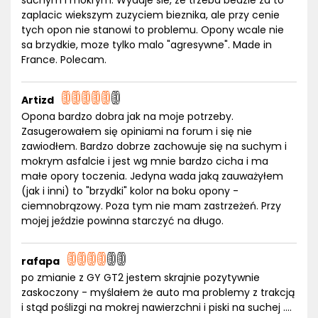
suchym i mokrym. Wydaje sie, ze trzeba bedzie za to
zaplacic wiekszym zuzyciem bieznika, ale przy cenie
tych opon nie stanowi to problemu. Opony wcale nie
sa brzydkie, moze tylko malo "agresywne". Made in
France. Polecam.
Artizd
Opona bardzo dobra jak na moje potrzeby.
Zasugerowałem się opiniami na forum i się nie
zawiodłem. Bardzo dobrze zachowuje się na suchym i
mokrym asfalcie i jest wg mnie bardzo cicha i ma
małe opory toczenia. Jedyna wada jaką zauważyłem
(jak i inni) to "brzydki" kolor na boku opony -
ciemnobrązowy. Poza tym nie mam zastrzeżeń. Przy
mojej jeździe powinna starczyć na długo.
rafapa
po zmianie z GY GT2 jestem skrajnie pozytywnie
zaskoczony - myślałem że auto ma problemy z trakcją
i stąd poślizgi na mokrej nawierzchni i piski na suchej ....