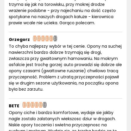
trzyma się jak na torowisku, przy mokrej drodze
wrażenie podobne - przy najechaniu na dość często
spotykane na naszych drogach kałuże - kierownica
prawie wcale nie ucieka. Gorąco polecam.
Grzegorz
To chyba najlepszy wybór w tej cenie. Opony na suchej
nawierzchni bardzo dobrze trzymają się drogi,
zwłaszcza przy gwałtownym hamowaniu. Na mokrym
asfalcie jest trochę gorzej: auto prowadzi się dobrze ale
opony czasami (gwałtowne ruszanie) chwilowo tracą
przyczepność. Problem z utratą przyczepności pojawił
się w drugim sezone użytkowania, na początku opona
była bez zarzutu.
BETE
Opony ciche i bardzo komfortowe, wydaje sie jakby
nagle zostalo zalatanych wiekszosc dziur w drogach.
Niskie opory toczenia i swietna przyczepnosc na